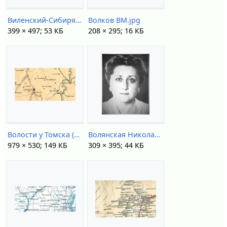
Виленский-Сибиряков ВД.jpg
Волков ВМ.jpg
399 × 497; 53 КБ
208 × 295; 16 КБ
Волости у Томска (1914).jpg
Волянская Николаева ГЕ.jpg
979 × 530; 149 КБ
309 × 395; 44 КБ