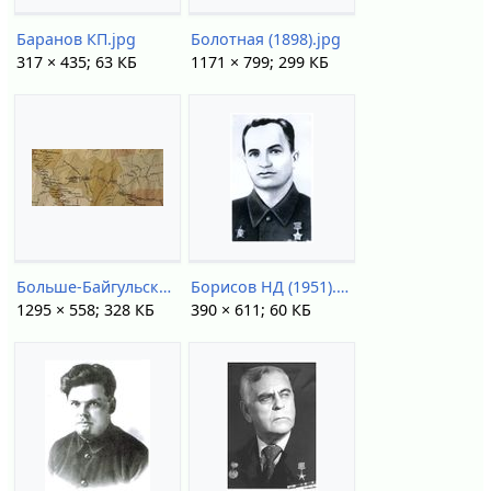
Баранов КП.jpg
Болотная (1898).jpg
317 × 435; 63 КБ
1171 × 799; 299 КБ
Больше-Байгульская остяцкая волость (1890 год).jpg
Борисов НД (1951).jpg
1295 × 558; 328 КБ
390 × 611; 60 КБ