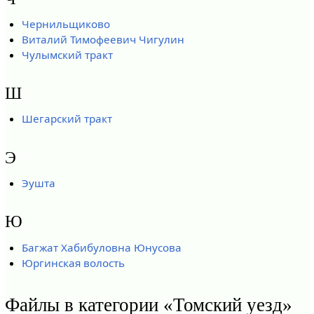
Чернильщиково
Виталий Тимофеевич Чигулин
Чулымский тракт
Ш
Шегарский тракт
Э
Эушта
Ю
Багжат Хабибуловна Юнусова
Юргинская волость
Файлы в категории «Томский уезд»