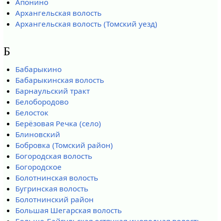
Апонино
Архангельская волость
Архангельская волость (Томский уезд)
Б
Бабарыкино
Бабарыкинская волость
Барнаульский тракт
Белобородово
Белосток
Берёзовая Речка (село)
Блиновский
Бобровка (Томский район)
Богородская волость
Богородское
Болотнинская волость
Бугринская волость
Болотнинский район
Большая Шегарская волость
Больше-Байгульская остяцкая инородная волость