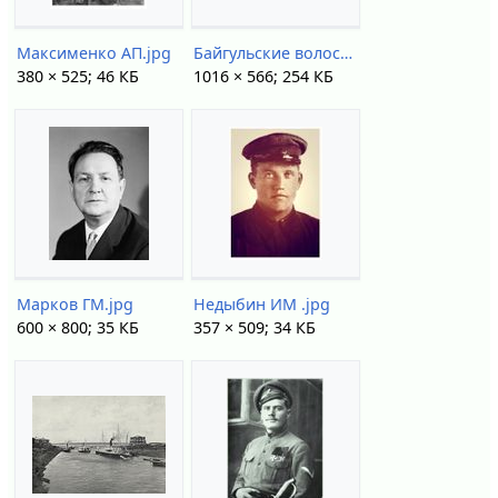
Максименко АП.jpg
Байгульские волости Причулымья (1890-е годы).jpg
380 × 525; 46 КБ
1016 × 566; 254 КБ
Марков ГМ.jpg
Недыбин ИМ .jpg
600 × 800; 35 КБ
357 × 509; 34 КБ