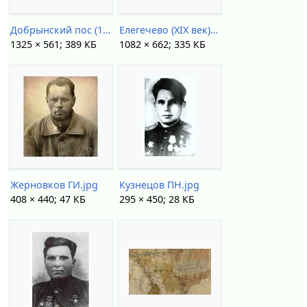
Добрынский пос (1921).jpg
Елегечево (XIX век).jpg
1325 × 561; 389 КБ
1082 × 662; 335 КБ
Жерновков ГИ.jpg
Кузнецов ПН.jpg
408 × 440; 47 КБ
295 × 450; 28 КБ