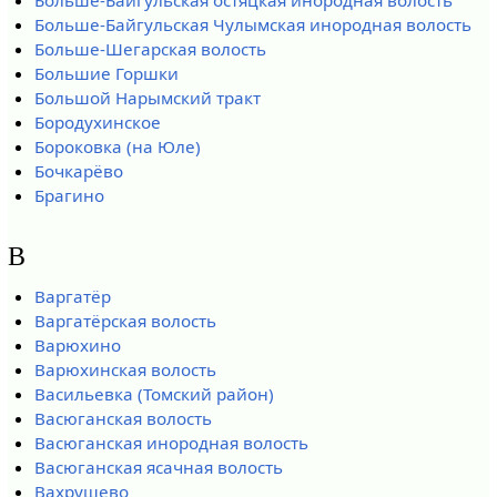
Больше-Байгульская Чулымская инородная волость
Больше-Шегарская волость
Большие Горшки
Большой Нарымский тракт
Бородухинское
Бороковка (на Юле)
Бочкарёво
Брагино
В
Варгатёр
Варгатёрская волость
Варюхино
Варюхинская волость
Васильевка (Томский район)
Васюганская волость
Васюганская инородная волость
Васюганская ясачная волость
Вахрушево