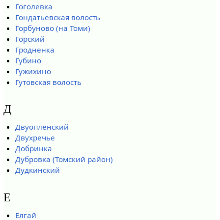
Гоголевка
Гондатьевская волость
Горбуново (на Томи)
Горский
Гродненка
Губино
Гужихино
Гутовская волость
Д
Двуопленский
Двухречье
Добринка
Дубровка (Томский район)
Дудкинский
Е
Елгай