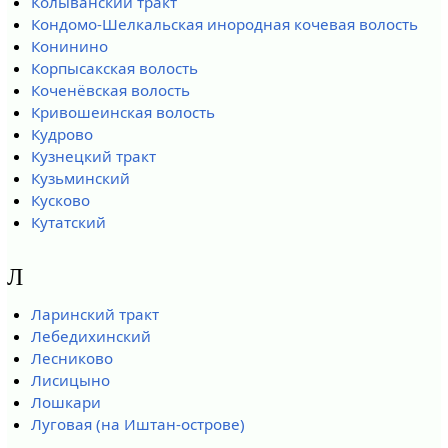
Колыванский тракт
Кондомо-Шелкальская инородная кочевая волость
Конинино
Корпысакская волость
Коченёвская волость
Кривошеинская волость
Кудрово
Кузнецкий тракт
Кузьминский
Кусково
Кутатский
Л
Ларинский тракт
Лебедихинский
Лесниково
Лисицыно
Лошкари
Луговая (на Иштан-острове)