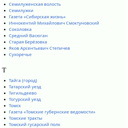
Семилуженская волость
Семилужки
Газета «Сибирская жизнь»
Иннокентий Михайлович Смоктуновский
Соколовка
Средний Васюган
Старая Берёзовка
Яков Арсентьевич Степичев
Сухоречье
Т
Тайга (город)
Татарский уезд
Тигильдеево
Тогурский уезд
Томск
Газета «Томские губернские ведомости»
Томские тракты
Томский гусарский полк