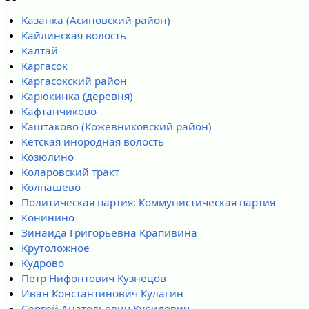
Казанка (Асиновский район)
Кайлинская волость
Калтай
Каргасок
Каргасокский район
Карюкинка (деревня)
Кафтанчиково
Каштаково (Кожевниковский район)
Кетская инородная волость
Козюлино
Коларовский тракт
Колпашево
Политическая партия: Коммунистическая партия
Конинино
Зинаида Григорьевна Крапивина
Крутоложное
Кудрово
Пётр Нифонтович Кузнецов
Иван Константинович Кулагин
Сергей Анатольевич Курилович