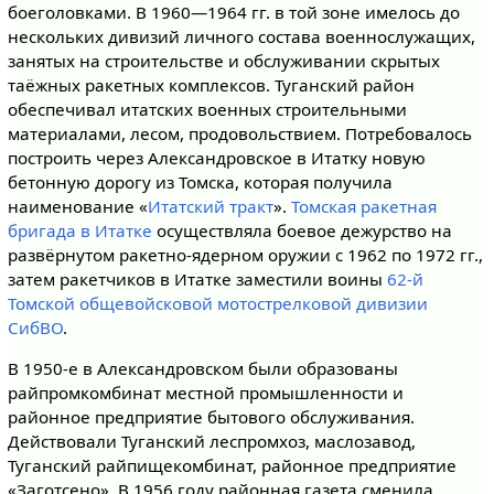
боеголовками. В 1960—1964 гг. в той зоне имелось до
нескольких дивизий личного состава военнослужащих,
занятых на строительстве и обслуживании скрытых
таёжных ракетных комплексов. Туганский район
обеспечивал итатских военных строительными
материалами, лесом, продовольствием. Потребовалось
построить через Александровское в Итатку новую
бетонную дорогу из Томска, которая получила
наименование «
Итатский тракт
».
Томская ракетная
бригада в Итатке
осуществляла боевое дежурство на
развёрнутом ракетно-ядерном оружии с 1962 по 1972 гг.,
затем ракетчиков в Итатке заместили воины
62-й
Томской общевойсковой мотострелковой дивизии
СибВО
.
В 1950-е в Александровском были образованы
райпромкомбинат местной промышленности и
районное предприятие бытового обслуживания.
Действовали Туганский леспромхоз, маслозавод,
Туганский райпищекомбинат, районное предприятие
«Заготсено». В 1956 году районная газета сменила