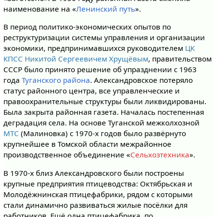
наименование на «
Ленинский путь
».
В период политико-экономических опытов по
реструктуризации системы управления и организации
экономики, предпринимавшихся руководителем
ЦК
КПСС
Никитой Сергеевичем Хрущёвым
, правительством
СССР было принято решение об упразднении с 1963
года
Туганского района
. Александровское потеряло
статус районного центра, все управленческие и
правоохранительные структуры были ликвидированы.
Была закрыта районная газета. Началась постепенная
деградация села. На основе Туганской межколхозной
МТС
(Малиновка) с 1970-х годов было развёрнуто
крупнейшее в Томской области межрайонное
производственное объединение «
Сельхозтехника
».
В 1970-х близ Александровского были построены
крупные предприятия птицеводства: Октябрьская и
Молодёжнинская птицефабрики, рядом с которыми
стали динамично развиваться жилые посёлки для
работников. Ещё одна птицефабрика, по