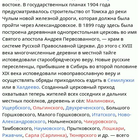
востоке. В государственных планах 1904 года
предусматривалось строительство от Томска до реки
Чулым новой железной дороги, которая должна была
пройти через Александровское. В 1899 году здесь была
построена деревянная однопрестольная церковь во имя
Святого апостола Андрея Первозванного, — храм в
системе Русской Православной Церкви. До этого с XVIII
века многочисленные деревни в местной тайге
исповедовали старообрядческую веру. Новые русские
переселенцы, прибывшие в Сибирь во второй половине
XIX века исповедовали новоправославную веру и
осуществлять обряды приходилось ездить в
Семилужки
или в
Халдеево
. Созданный церковный приход
охватывал теперь жителей всех соседних и дальних
местных посёлков, деревень и сёл:
Малиновки
,
Ущербского
,
Ольгинского
,
Двухреченского
, Большого
Горшковского, Малого Горшковского,
Итатского
,
Ново-
Александровского
, Нольненского,
Чикуровского
,
Тамбовского,
Наумовского
, Прытковского,
Лошкари
,
Ржавчик
,
Сарла (Сарлинка)
,
Тюнярского
и др. — всего