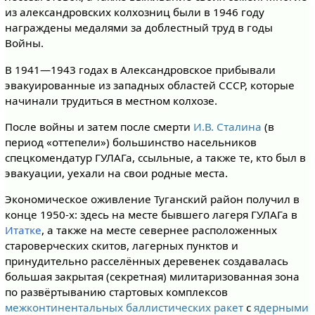
из александровских колхозниц были в 1946 году
награждены медалями за доблестный труд в годы
Войны.
В 1941—1943 годах в Александровское прибывали
эвакуированные из западных областей СССР, которые
начинали трудиться в местном колхозе.
После войны и затем после смерти
И.В. Сталина
(в
период «оттепели») большинство насельников
спецкомендатур ГУЛАГа, ссыльные, а также те, кто был в
эвакуации, уехали на свои родные места.
Экономическое оживление Туганский район получил в
конце 1950-х: здесь на месте бывшего лагеря ГУЛАГа в
Итатке
, а также на месте севернее расположенных
староверческих скитов, лагерных пунктов и
принудительно расселённых деревенек создавалась
большая закрытая (секретная) милитаризованная зона
по развёртыванию стартовых комплексов
межконтинентальных баллистических ракет
с
ядерными