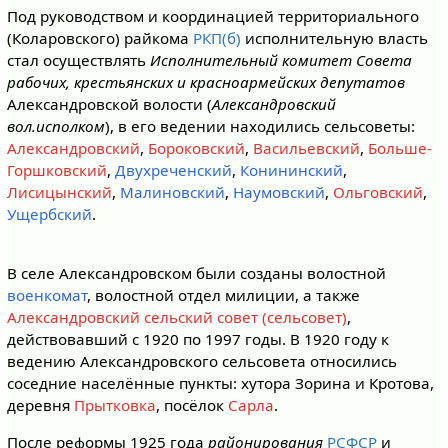
Под руководством и координацией территориального
(Коларовского) райкома
РКП(б)
исполнительную власть
стал осуществлять
Исполнительный комитет Совета
рабочих, крестьянских и красноармейских депутатов
Александровской волости (
Александровский
вол.исполком
), в его ведении находились сельсоветы:
Александровский
,
Бороковский
,
Васильевский
,
Больше-
Горшковский
,
Двухреченский
,
Конининский
,
Лисицынский
,
Малиновский
,
Наумовский
,
Ольговский
,
Ущербский
.
В селе Александровском были созданы волостной
военкомат
, волостной отдел милиции, а также
Александровский сельский совет (сельсовет)
,
действовавший с 1920 по 1997 годы. В 1920 году к
ведению Александровского сельсовета относились
соседние населённые пункты: хутора Зорина и Кротова,
деревня
Прытковка
, посёлок
Сарла
.
После реформы 1925 года
районирования
РСФСР
и