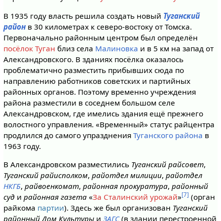
В 1935 году власть решила создать новый
Туганский
район
в 30 километрах к северо-востоку от Томска.
Первоначально районным центром был определён
посёлок Туган
близ села
Малиновка
и в 5 км на запад от
Александровского. В зданиях посёлка оказалось
проблематично разместить прибывших сюда по
направлению работников советских и партийных
районных органов. Поэтому временно учреждения
района разместили в соседнем большом селе
Александровском, где имелись здания ещё прежнего
волостного управления. «Временный» статус райцентра
продлился до самого упразднения
Туганского района
в
1963 году.
В Александровском разместились
Туганский райсовет
,
Туганский райисполком
,
райотдел милиции
,
райотдел
НКГБ
,
райвоенкомат
,
районная прокуратура
,
районный
[7]
суд
и
районная газета
«
За Сталинский урожай
»
(орган
райкома
партии
). Здесь же был организован
Туганский
районный Дом Культуры
и
ЗАГС
(в здании перестроенной