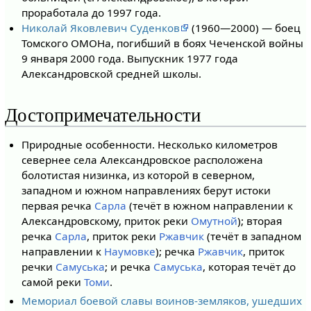
проработала до 1997 года.
Николай Яковлевич Суденков
(1960—2000) — боец
Томского ОМОНа, погибший в боях Чеченской войны
9 января 2000 года. Выпускник 1977 года
Александровской средней школы.
Достопримечательности
Природные особенности. Несколько километров
севернее села Александровское расположена
болотистая низинка, из которой в северном,
западном и южном направлениях берут истоки
первая речка
Сарла
(течёт в южном направлении к
Александровскому, приток реки
Омутной
); вторая
речка
Сарла
, приток реки
Ржавчик
(течёт в западном
направлении к
Наумовке
); речка
Ржавчик
, приток
речки
Самуська
; и речка
Самуська
, которая течёт до
самой реки
Томи
.
Мемориал боевой славы воинов-земляков, ушедших