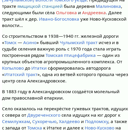
тракте
ямщицкой станцией
была деревня
Малиновка
,
следующими были сёла
Ольговка
и
Андреевка
. Далее
тракт шёл к дер.
Ивано-Богословка
уже Ново-Кусковской
волости…
Со строительством в 1938—1940 гг. железной дороги
«
Томск
—
Асино
» бывший
Чулымский тракт
исчез и в
судьбе селения важную роль с 1970 года стала играть
построенная рядом
Томская птицефабрика
— один из
крупных объектов агропромышленного комплекса. От
Копылово
до
Итатки
сформировалась автодорога
«
Итатский тракт
», одна из ветвей которого прошла через
центр села Александровское.
В 1883 году в Александровском создаётся молельный
дом православной епархии.
Село оказалось на перекрёстке гужевых трактов, идущих
с севера от
Двуреченского
села идущих на юг дорог к
Семилужкам
,
Сухоречью
,
Халдеево
и
Подломску
, а также
с запада от
Томска
к Итатке и далее к
Ново-Кусково
на