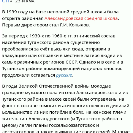
ОП
«123-й км».
В 1939 году на базе неполной средней школы была
открыта районная
Александровская средняя школа
.
Первым директором стал Г.И. Копылов.
За период с 1930-х по 1960-е гг. этнический состав
населения Туганского района существенно
преобразился за счёт высылки сюда, отправки в
эвакуацию или отправки в местные лагеря людей из
самых различных регионов СССР. Однако и в селе и в
Туганском районе доминирующей национальностью
продолжали оставаться
русские
.
В годы Великой Отечественной войны молодые
граждане мужского пола из села Александровского и из
Туганского района в массе своей были отправлены на
фронт в составе томских и асиновских полков и дивизий.
Большинство из них погибли в боях. На женские плечи
жительниц Александровского (и Туганского района в
целом) легли планы госсельхоззаготовок и
лесозаготовок, а также выживание своих семей. Многие