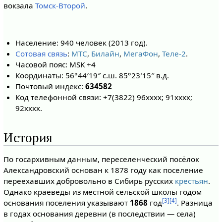
вокзала
Томск-Второй
.
Население: 940 человек (2013 год).
Сотовая связь
:
МТС
,
Билайн
,
МегаФон
,
Теле-2
.
Часовой пояс: MSK +4
Координаты: 56°44′19″ с.ш. 85°23′15″ в.д.
Почтовый индекс:
634582
Код телефонной связи: +7(3822) 96хххх; 91хххх;
92хххх.
История
По госархивным данным, переселенческий посёлок
Александровский основан к 1878 году как поселение
переехавших добровольно в Сибирь русских
крестьян
.
Однако краеведы из местной сельской школы годом
[3]
[4]
основания поселения указывают
1868
год
. Разница
в годах основания деревни (в последствии — села)