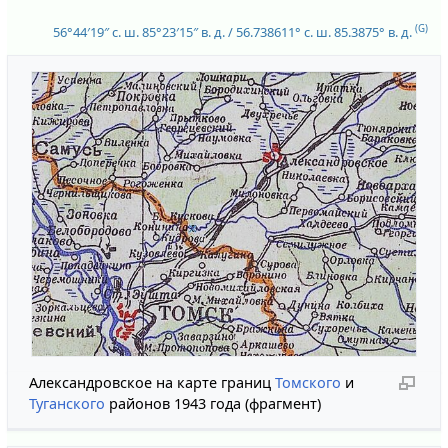
(G)
56°44′19″ с. ш.
85°23′15″ в. д.
/
56.738611° с. ш.
85.3875° в. д.
Александровское на карте границ
Томского
и
Туганского
районов 1943 года (фрагмент)