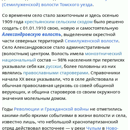
(Семилуженской) волости
Томского уезда
.
Со временем село стало зажиточным и здесь осенью
1909 года
крестьянским сельским сходом
было решено
создать с 01.01.1910 свою, новую и самостоятельную
Александровскую волость
, выделением окрестной
части северных территорий
Семилуженской волости
.
Село Александровское стало административным
(волостным) центром. Волость имела
моноэтнический
национальный
состав — 98% населения при переписях
указывали себя как
русские
, более половины из них
являлись
православными староверами
. Справочники
начала XX века указывали, что в селе действовала и
обычная православная церковь со совей общиной
верующих, и община староверов со своим окружного
значения молельным домом.
Годы
Революции и Гражданской войны
не отметились
какими-либо яркими событиями в жизни волости и села,
известно лишь, что небольшой краснопартизанский
отряд действовал восточнее — у реки
Чулым
в
Ново-