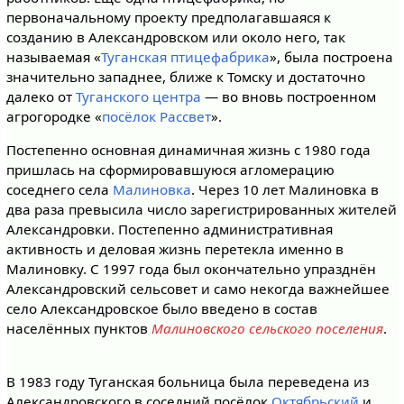
первоначальному проекту предполагавшаяся к
созданию в Александровском или около него, так
называемая «
Туганская птицефабрика
», была построена
значительно западнее, ближе к Томску и достаточно
далеко от
Туганского центра
— во вновь построенном
агрогородке «
посёлок Рассвет
».
Постепенно основная динамичная жизнь с 1980 года
пришлась на сформировавшуюся агломерацию
соседнего села
Малиновка
. Через 10 лет Малиновка в
два раза превысила число зарегистрированных жителей
Александровки. Постепенно административная
активность и деловая жизнь перетекла именно в
Малиновку. С 1997 года был окончательно упразднён
Александровский сельсовет и само некогда важнейшее
село Александровское было введено в состав
населённых пунктов
Малиновского сельского поселения
.
В 1983 году Туганская больница была переведена из
Александровского в соседний посёлок
Октябрьский
и