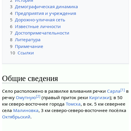
3
Демографическая динамика
4
Предприятия и учреждения
5
Дорожно-уличная сеть
6
Известные личности
7
Достопримечательности
8
Литература
9
Примечание
10
Ссылки
Общие сведения
[1]
Село расположено в развилке вливания речки
Сарла
в
[2]
речку
Омутную
(правый приток реки
Киргизки
); в 50
км северо-восточнее города
Томска
, в ок. 5 км севернее
села
Малиновка
, 3 км северо-северо-восточнее посёлка
Октябрьский
.