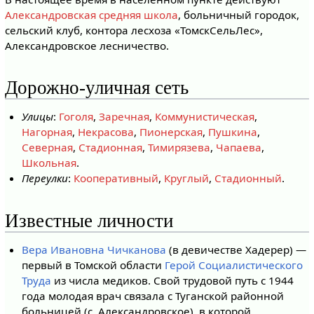
Александровская средняя школа
, больничный городок,
сельский клуб, контора лесхоза «ТомскСельЛес»,
Александровское лесничество.
Дорожно-уличная сеть
Улицы
:
Гоголя
,
Заречная
,
Коммунистическая
,
Нагорная
,
Некрасова
,
Пионерская
,
Пушкина
,
Северная
,
Стадионная
,
Тимирязева
,
Чапаева
,
Школьная
.
Переулки
:
Кооперативный
,
Круглый
,
Стадионный
.
Известные личности
Вера Ивановна Чичканова
(в девичестве Хадерер) —
первый в Томской области
Герой Социалистического
Труда
из числа медиков. Свой трудовой путь с 1944
года молодая врач связала с Туганской районной
больницей (с. Александровское), в которой