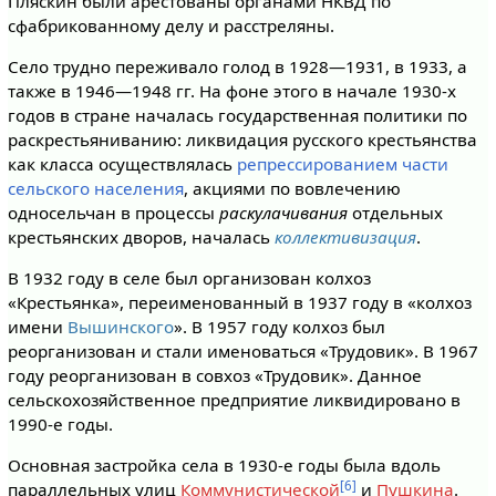
Пляскин были арестованы органами НКВД по
сфабрикованному делу и расстреляны.
Село трудно переживало голод в 1928—1931, в 1933, а
также в 1946—1948 гг. На фоне этого в начале 1930-х
годов в стране началась государственная политики по
раскрестьяниванию: ликвидация русского крестьянства
как класса осуществлялась
репрессированием части
сельского населения
, акциями по вовлечению
односельчан в процессы
раскулачивания
отдельных
крестьянских дворов, началась
коллективизация
.
В 1932 году в селе был организован колхоз
«Крестьянка», переименованный в 1937 году в «колхоз
имени
Вышинского
». В 1957 году колхоз был
реорганизован и стали именоваться «Трудовик». В 1967
году реорганизован в совхоз «Трудовик». Данное
сельскохозяйственное предприятие ликвидировано в
1990-е годы.
Основная застройка села в 1930-е годы была вдоль
[6]
параллельных улиц
Коммунистической
и
Пушкина
.