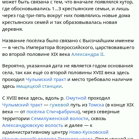
может быть связана с тем, что вначале появлялся хутор,
где обосновывались 1…3 крестьянские семьи, и лишь
через год-три-пять вокруг них появлялись новые дома
крестьянских семей и так образовывалась новая
деревня.
Название посёлка было связано с Высочайшим именем
— в честь Императора Всероссийского, царствовавшего
во второй половине XIX века
Александра II
.
Вероятно, указанная дата не является годом основания
села, так как ещё со второй половины XVIII века здесь
проходил
Чулымский тракт
и место требовало наличие
здесь
ямщицкой станции
.
С XVIII века здесь, вдоль р.
Омутной
проходил
Чулымский тракт
—
гужевой
путь из
Томска
(в конце XIX
века — от
посёлка Спичфабрика
), через северные
территории
Семилуженской волости
, сквозь
Александровскую волость
и далее — к
административному центру
Ново-Кусковской
(Зачулымской) волости
Томского уезда
. Предыдущей на