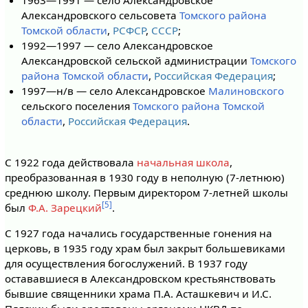
1963—1991 — село Александровское
Александровского сельсовета
Томского района
Томской области
,
РСФСР
,
СССР
;
1992—1997 — село Александровское
Александровской сельской администрации
Томского
района
Томской области
,
Российская Федерация
;
1997—н/в — село Александровское
Малиновского
сельского поселения
Томского района
Томской
области
,
Российская Федерация
.
С 1922 года действовала
начальная школа
,
преобразованная в 1930 году в неполную (7-летнюю)
среднюю школу. Первым директором 7-летней школы
[5]
был
Ф.А. Зарецкий
.
С 1927 года начались государственные гонения на
церковь, в 1935 году храм был закрыт большевиками
для осуществления богослужений. В 1937 году
остававшиеся в Александровском крестьянствовать
бывшие священники храма П.А. Асташкевич и И.С.