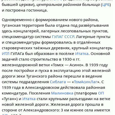
бывшей церкви),
центральная районная больница
(
ЦРБ
)
и построена гостиница.
Одновременно с формированием нового района,
туганская территория была отдана под развёртывания
здесь концлагерей, лагерных лесоповальных пунктов,
спецкомендатур системы
ГУЛАГ СССР
. Лагерные пункты
и спецкомендатуры формировались в отдалённых
староверческих таёжных деревнях, крупный концлагерь
ИТЛ
ГУЛАГа был образован в посёлке
Итатка
. Основной
задачей стало строительство в 1930-х гг.
железнодорожной ветки «Томск — Асино». В 1939 году
после постройки и пуска в эксплуатацию этой железной
дороги зеки Туганского района перешли в ведение
системы подразделения
Сиблага
— «
ТомАсинЛаг
». С
1939 года в Александровском действовала районная
комендатура. Поселения
Малиновка
(платформа
ОП
«Туган») и
Итатка
стали крупными разъездами на ветке
новой железной дороги. Железная дорога прошла в
стороне от Александровского: 3 км южнее села имеется