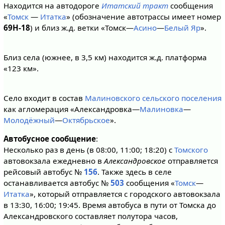
Находится на автодороге
Итатский тракт
сообщения
«
Томск
—
Итатка
» (обозначение автотрассы имеет номер
69Н-18
) и близ ж.д. ветки «Томск—
Асино
—
Белый Яр
».
Близ села (южнее, в 3,5 км) находится ж.д. платформа
«123 км».
Село входит в состав
Малиновского сельского поселения
как агломерация «Александровка—
Малиновка
—
Молодёжный
—
Октябрьское
».
Автобусное сообщение
:
Несколько раз в день (в 08:00, 11:00; 18:20) с
Томского
автовокзала ежедневно в
Александровское
отправляется
рейсовый автобус №
156
. Также здесь в селе
останавливается автобус №
503
сообщения «
Томск
—
Итатка
», который отправляется с городского автовокзала
в 13:30, 16:00; 19:45. Время автобуса в пути от Томска до
Александровского составляет полутора часов,