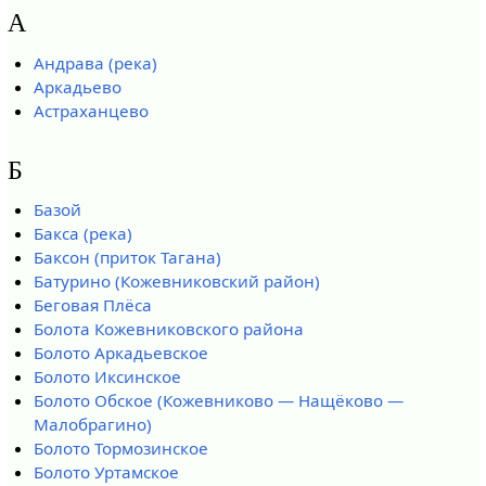
А
Андрава (река)
Аркадьево
Астраханцево
Б
Базой
Бакса (река)
Баксон (приток Тагана)
Батурино (Кожевниковский район)
Беговая Плёса
Болота Кожевниковского района
Болото Аркадьевское
Болото Иксинское
Болото Обское (Кожевниково — Нащёково —
Малобрагино)
Болото Тормозинское
Болото Уртамское