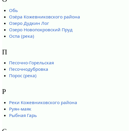
Обь
Озёра Кожевниковского района
Озеро Дудкин Лог
Озеро Новопокровский Пруд
Оспа (река)
П
Песочно-Горельская
Песочнодубровка
Порос (река)
Р
Реки Кожевниковского района
Руян-маяк
Рыбная Гарь