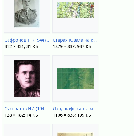
Сафронов ТТ (1944).jpg
Старая Ювала на карте (1967).jpg
312 × 431; 31 КБ
1879 × 837; 937 КБ
Суковатов НИ (1943).jpg
Ландшафт-карта междуречья.jpg
128 × 182; 14 КБ
1106 × 638; 199 КБ