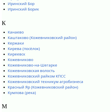
Иринский Бор
Иринский Борик
К
Канаево
Каштаково (Кожевниковский район)
Кержаки
Кирева (посёлок)
Киреевск
Кожевниково
Кожевниково-на-Шегарке
Кожевниковская волость
Кожевниковский райком КПСС
Кожевниковский техникум агробизнеса
Красный Яр (Кожевниковский район)
Кумлова (река)
М