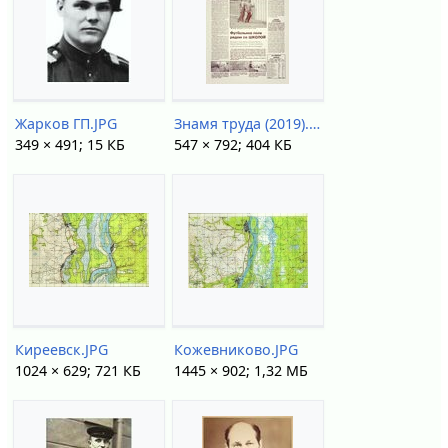
Жарков ГП.JPG
Знамя труда (2019).jpg
349 × 491; 15 КБ
547 × 792; 404 КБ
Киреевск.JPG
Кожевниково.JPG
1024 × 629; 721 КБ
1445 × 902; 1,32 МБ