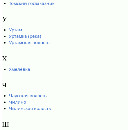
Томский госзаказник
У
Уртам
Уртамка (река)
Уртамская волость
Х
Хмелёвка
Ч
Чаусская волость
Чилино
Чилинская волость
Ш