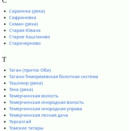
С
Сараинка (река)
Сафроновка
Симан (река)
Старая Ювала
Старое Каштаково
Старочерново
Т
Таган (приток Оби)
Тагано-Тимирязевская болотная система
Ташлаир (река)
Тека (река)
Темерчинская волость
Темерчинская инородная волость
Темерчинская инородная управа
Темерчинская лесная дача
Терсалгай
Томские татары