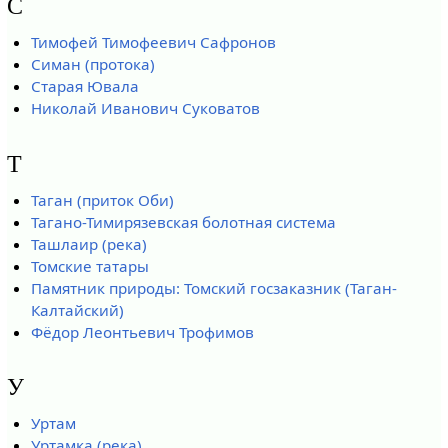
С
Тимофей Тимофеевич Сафронов
Симан (протока)
Старая Ювала
Николай Иванович Суковатов
Т
Таган (приток Оби)
Тагано-Тимирязевская болотная система
Ташлаир (река)
Томские татары
Памятник природы: Томский госзаказник (Таган-
Калтайский)
Фёдор Леонтьевич Трофимов
У
Уртам
Уртамка (река)