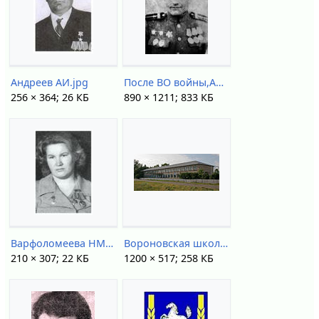
Андреев АИ.jpg
После ВО войны,Аникин - отец Александр И.-1.JPG
256 × 364; 26 КБ
890 × 1211; 833 КБ
Варфоломеева НМ.jpg
Вороновская школа - IMG 5991 1.jpg
210 × 307; 22 КБ
1200 × 517; 258 КБ