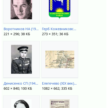
Воротников НА (1938).jpg
Герб Кожевниковский.jpg
221 × 296; 38 КБ
273 × 351; 36 КБ
Денисенко СП (1945).jpg
Елегечево (XIX век).jpg
602 × 840; 100 КБ
1082 × 662; 335 КБ