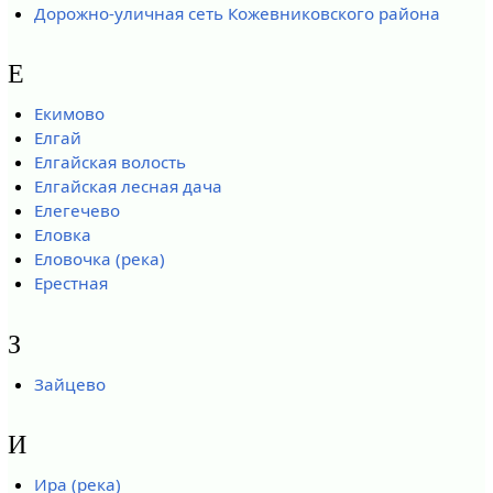
Дорожно-уличная сеть Кожевниковского района
Е
Екимово
Елгай
Елгайская волость
Елгайская лесная дача
Елегечево
Еловка
Еловочка (река)
Ерестная
З
Зайцево
И
Ира (река)