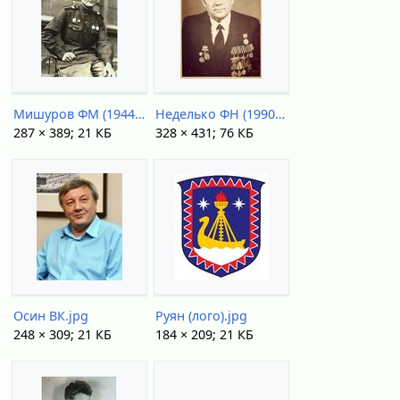
Мишуров ФМ (1944).JPG
Неделько ФН (1990-е).jpg
287 × 389; 21 КБ
328 × 431; 76 КБ
Осин ВК.jpg
Руян (лого).jpg
248 × 309; 21 КБ
184 × 209; 21 КБ