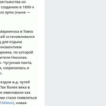
естьянства из
 созданию в 1890-х
ого пути
(ныне —
 Мариинска в Томск
лай останавливался
ц для отдыха
Иннокентием
орожка, по которой
ителя Николая.
. Чугунная плита,
в, сохранилась и
в
.
еездом ж.д. путей
. Так более века в
не именовали как
тями стали появляться
ТЗКМиИ
, новая