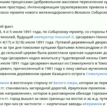
нными процессами (добровольное массовое переселение кр
кие просторы). Интенсификация грузоперевозок привела к
ского тракта
нового железнодорожного
Великого Сибирск
й факт.
3, 4 и 5 июля 1891 года, по
Сибирскому тракту
, со стороны
 Николай, будущий
император Николай II
. Цесаревич Нико
и 4(17) и 5(18) июля 1891 года. Путевой деревянный дворе
н за три дня томскими купцами братьями Александром и 
до сельской церкви была разостлана красная «царская» д
 года Цесаревич ходил молиться у Чудотворной иконы Свят
о июля 1891 года Цесаревич выехал из Семилужного в Томск
ревич, причисленный в 1981 году к лику святых мученико
рованном деревянном храме Казацкого острога
Семилужко
омске
в восточную сторону от
Белого озера
, которая за пер
 гг. становилась загородной дорогой,
Иркутским трактом
кое направление», которое в разговорном обиходе горожа
0-х гг. город вышел за свои границы на восток и за ж.д. пу
ки при них (в частности — кирпичные заводы «
Керамик
» и