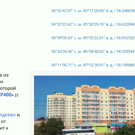
56°32′47.97″ с. ш.
85°11′20.93″ в. д.
/
56.546658°
56°37′22.42″ с. ш.
85°30′29.76″ в. д.
/
56.622894°
56°39′09.33″ с. ш.
85°55′22.91″ в. д.
/
56.652592°
56°33′34.36″ с. ш.
86°08′40.62″ в. д.
/
56.559544°
56°11′56.71″ с. ш.
87°52′39.01″ в. д.
/
56.199086°
а из
ых
которой
«
Р400
» (с
лдеево
и
 от
ит к