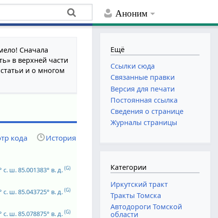
Аноним
Ещё
мело! Сначала
ть» в верхней части
Ссылки сюда
 статьи и о многом
Связанные правки
Версия для печати
Постоянная ссылка
Сведения о странице
Журналы страницы
тр кода
История
Категории
(G)
 с. ш.
85.001383° в. д.
Иркутский тракт
(G)
 с. ш.
85.043725° в. д.
Тракты Томска
Автодороги Томской
(G)
 с. ш.
85.078875° в. д.
области