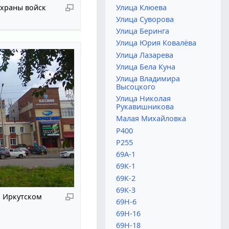
Улица Клюева
охраны войск
Улица Суворова
Улица Беринга
Улица Юрия Ковалёва
Улица Лазарева
Улица Бела Куна
Улица Владимира
Высоцкого
Улица Николая
Рукавишникова
Малая Михайловка
Р400
Р255
69А-1
69К-1
69К-2
69К-3
 Иркутском
69Н-6
69Н-16
69Н-18