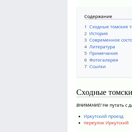
Содержание
1
Сходные томские 
2
История
3
Современное состо
4
Литература
5
Примечания
6
Фотогалерея
7
Ссылки
Сходные томск
ВНИМАНИЕ!
Не путать с 
Иркутский проезд
переулок Иркутский