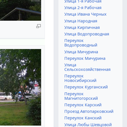
Улица 1-я Рабочая
Улица 2-я Рабочая
Улица Ивана Черных
Улица Народная
Улица Кирпичная
Улица Водопроводная
Переулок
Водопроводный
Улица Мичурина
Переулок Мичурина
Улица
Сельскохозяйственная
Переулок
Новосибирский
Переулок Курганский
Переулок
Магнитогорский
Переулок Карский
Проезд Автопарковский
Переулок Канский
Улица Любы Шевцовой