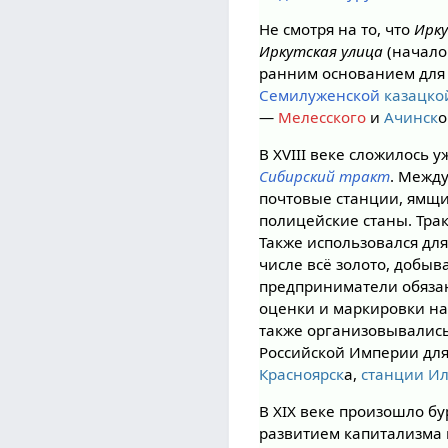
Не смотря на то, что
Ирку
Иркутская улица
(начало
ранним основанием для 
Семилуженской
казацко
—
Мелесского
и
Ачинск
о
В XVIII веке сложилось 
Сибирский тракт
. Межд
почтовые станции, ямщи
полицейские станы. Трак
Также использовался дл
числе всё золото, добы
предприниматели обязан
оценки и маркировки на
также организовывалис
Российской Империи для
Красноярск
а,
станции И
В XIX веке произошло бу
развитием капитализма 