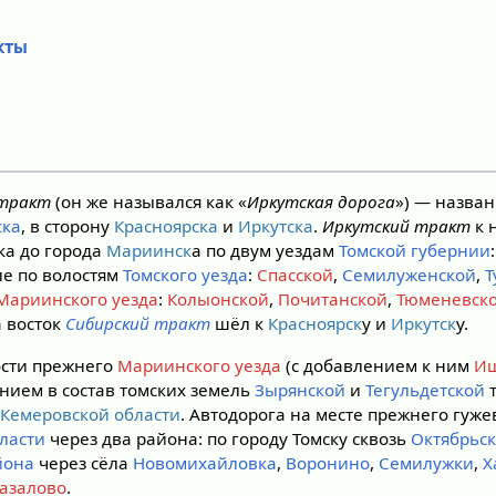
кты
 тракт
(он же назывался как «
Иркутская дорога
») — назва
ска
, в сторону
Красноярска
и
Иркутска
.
Иркутский тракт
к 
ка до города
Мариинск
а по двум уездам
Томской губернии
сле по волостям
Томского уезда
:
Спасской
,
Семилуженской
,
Т
Мариинского уезда
:
Колыонской
,
Почитанской
,
Тюменевск
а восток
Сибирский тракт
шёл к
Красноярск
у и
Иркутск
у.
ости прежнего
Мариинского уезда
(с добавлением к ним
Иш
ением в состав томских земель
Зырянской
и
Тегульдетской
т
ю
Кемеровской области
. Автодорога на месте прежнего гуже
ласти
через два района: по городу Томску сквозь
Октябрьс
йона
через сёла
Новомихайловка
,
Воронино
,
Семилужки
,
Х
азалово
.