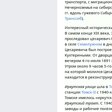
транспорта, с миграцио
Нечерноземья на сибирс
гг. вдоль гужевого
Сибир
Транссиб
).
Интересный исторически
В самом конце XIX века, 
проследовал цесаревич
в селе
Семилужном
в дн
Цесаревича был построе
Кухтериными. От дворца 
вечером 4-го июля 1891
Утром около 9 часов 5-г
на которой молился Цеса
находится в реконструи
Иркутская улица
шла в
Т
станции
Томск-II
с 1940-х
Томске имелось «иркутс
Иркутский тракт
. С 194
заводы и рабочие посёл