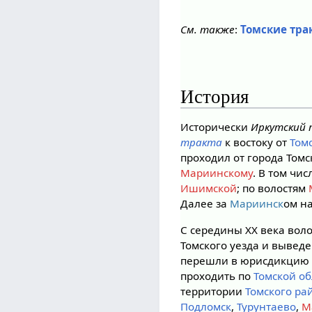
См. также
:
Томские тра
История
Исторически
Иркутский
тракта
к востоку от
Том
проходил от города Томс
Мариинскому
. В том чи
Ишимской
; по волостям
Далее за
Мариинск
ом н
С середины XX века вол
Томского уезда и вывед
перешли в юрисдикци
проходить по
Томской об
территории
Томского ра
Подломск
,
Турунтаево
,
М