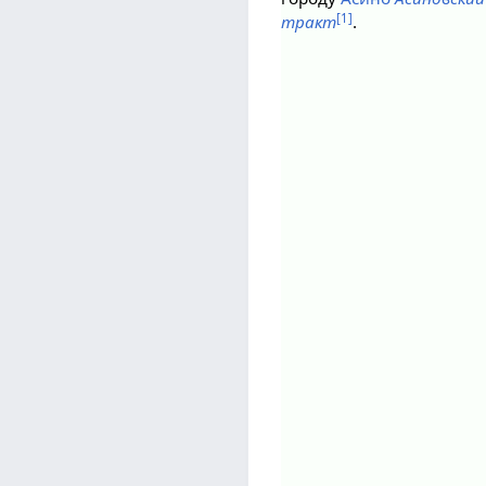
[1]
тракт
.