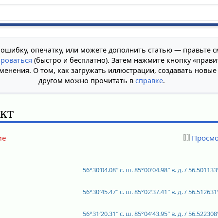
 ошибку, опечатку, или можете дополнить статью — правьте с
ироваться
(быстро и бесплатно). Затем нажмите кнопку «прави
менения. О том, как загружать иллюстрации, создавать новые
другом можно прочитать в
справке
.
кт
ие
Просмо
56°30′04.08″ с. ш.
85°00′04.98″ в. д.
/
56.501133°
56°30′45.47″ с. ш.
85°02′37.41″ в. д.
/
56.512631°
56°31′20.31″ с. ш.
85°04′43.95″ в. д.
/
56.522308°