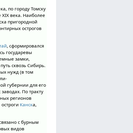
ека, по городу Томску
 XIX века. Наиболее
мска пригородной
ронтирных острогов
тай
, сформировался
ись государевы
емные замки,
 путь сквозь Сибирь.
ых нужд (в том
ли-
ой губернии для его
заводах. По тракту
чных регионов
е остроги
Канск
а,
 связано с бурным
овых видов