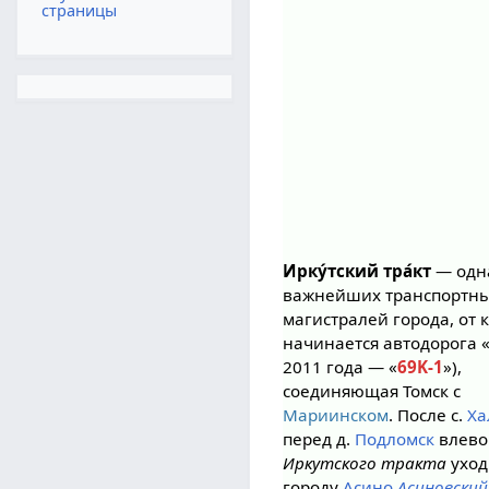
страницы
Ирку́тский тра́кт
— одн
важнейших транспортн
магистралей города, от 
начинается автодорога 
2011 года — «
69K-1
»),
соединяющая Томск с
Мариинском
. После с.
Ха
перед д.
Подломск
влево
Иркутского тракта
уход
городу
Асино
Асиновский