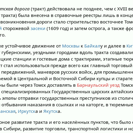
тская дорога
(тракт) действовала не позднее, чем с XVIII в
 тракта) была внесена в справочные реестры лишь в конце
возникновения дороги стало строительство восточнее То
й
сторожевой
засеки
(1609 год) и затем острога, а также ф
го.
уже устойчивое движение от
Москвы
к
Байкал
у и далее в
Ки
у губернскими, уездными городами вдоль тракта создавал
цкие станции и гостевые дома с трактирами, этапные тюр
т стал использоваться прежде всего как главный торговый
я передвижений, маневров русских войск, для промышленн
ваемой в Центральной и Восточной Сибири купцы и старате
ы были через Томск доставлять в
Барнаульский уезд
Томск
 специализированных Государственных царских алтайских 
ь
этапы
отправки государственных преступников из столи
 отбывания наказания в ссылках и на каторге, в тюремны
ланская
,
Иркутск
а и
Якутск
а.
рное развитие тракта и его населённых пунктов, что было
в Сибири, развитие торговли, транспортной логистики и н