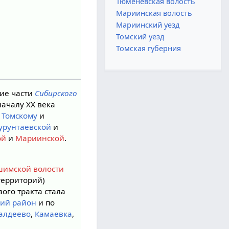
Тюменевская волость
Мариинская волость
Мариинский уезд
Томский уезд
Томская губерния
ние части
Сибирского
началу XX века
:
Томскому
и
урунтаевской
и
ой
и
Мариинской
.
имской волости
ерриторий)
вого тракта стала
кий район
и по
алдеево
,
Камаевка
,