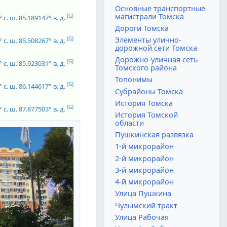
Основные транспортные
магистрали Томска
(G)
 с. ш.
85.189147° в. д.
Дороги Томска
Элементы улично-
(G)
 с. ш.
85.508267° в. д.
дорожной сети Томска
Дорожно-уличная сеть
(G)
 с. ш.
85.923031° в. д.
Томского района
Топонимы
(G)
 с. ш.
86.144617° в. д.
Субрайоны Томска
История Томска
(G)
 с. ш.
87.877503° в. д.
История Томской
области
Пушкинская развязка
1-й микрорайон
2-й микрорайон
3-й микрорайон
4-й микрорайон
Улица Пушкина
Чулымский тракт
Улица Рабочая