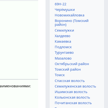
69Н-22
Черёмушки
Новомихайловка
Воронино (Томский
район)
Семилужки
Халдеево
Камаевка
Подломск
Турунтаево
Мазалово
Октябрьский район
Томский район
Томск
Спасская волость
наименованиями:
Семилуженская волость
Ишимская волость
Колыонская волость
Почитанская волость