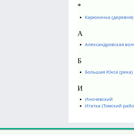
*
Карюкинка (деревня)
А
Александровская воло
Б
Большая Юкса (река)
И
Иночевский
Итатка (Томский райо