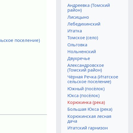
Андреевка (Томский
район)
Лисицыно
Лебедихинский
Итатка
Томское (село)
льское поселение)
Ольговка
Нольненский
Двухречье
Александровское
(Томский район)
Чёрная Речка (Итатское
сельское поселение)
Южный (посёлок)
Юкса (посёлок)
Корюкинка (река)
Большая Юкса (река)
Корюкинская лесная
дача
Итатский гарнизон