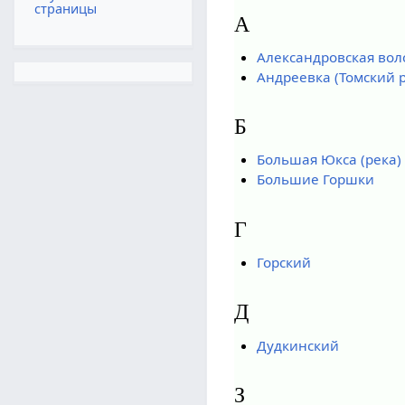
страницы
А
Александровская воло
Андреевка (Томский 
Б
Большая Юкса (река)
Большие Горшки
Г
Горский
Д
Дудкинский
З