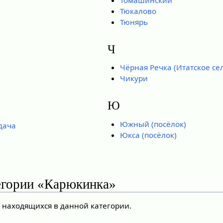
Тюкалово
Тюнярь
Ч
Чёрная Речка (Итатское се
Чикури
Ю
Южный (посёлок)
дача
Юкса (посёлок)
егории «Карюкинка»
, находящихся в данной категории.