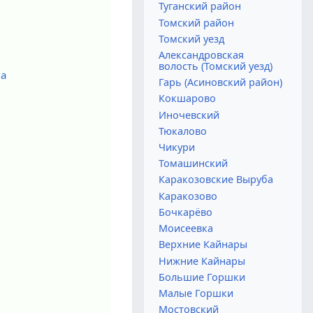
Туганский район
Томский район
Томский уезд
Александровская
волость (Томский уезд)
ча
Гарь (Асиновский район)
Кокшарово
Иночевский
Тюкалово
Чикури
Томашинский
Каракозовские Выруба
Каракозово
Бочкарёво
Моисеевка
Верхние Кайнары
Нижние Кайнары
Большие Горшки
Малые Горшки
Мостовский