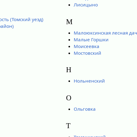
Лисицыно
сть (Томский уезд)
М
район)
Малоюксинская лесная да
Малые Горшки
Моисеевка
Мостовский
Н
Нольненский
О
Ольговка
Т
Томашинский