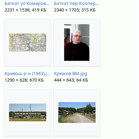
Баткат ул Комарова 10.jpg
Баткат пер Кооперативный.jpg
2231 × 1536; 419 КБ
2340 × 1703; 315 КБ
Кривош р-н (1943).jpg
Крюков ВМ.jpg
1290 × 628; 670 КБ
444 × 643; 64 КБ