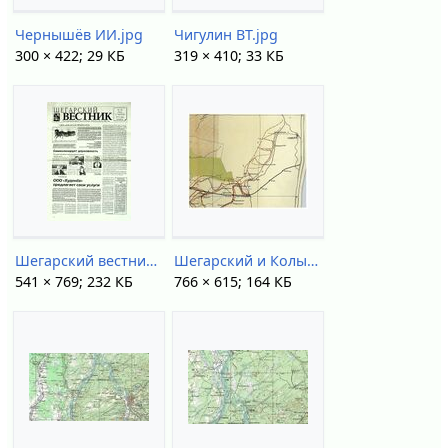
Чернышёв ИИ.jpg
Чигулин ВТ.jpg
300 × 422; 29 КБ
319 × 410; 33 КБ
Шегарский вестник (2011).jpg
Шегарский и Колыванский тракты (1912).jpg
541 × 769; 232 КБ
766 × 615; 164 КБ