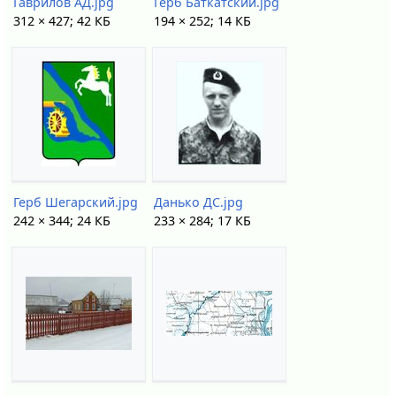
Гаврилов АД.jpg
Герб Баткатский.jpg
312 × 427; 42 КБ
194 × 252; 14 КБ
Герб Шегарский.jpg
Данько ДС.jpg
242 × 344; 24 КБ
233 × 284; 17 КБ