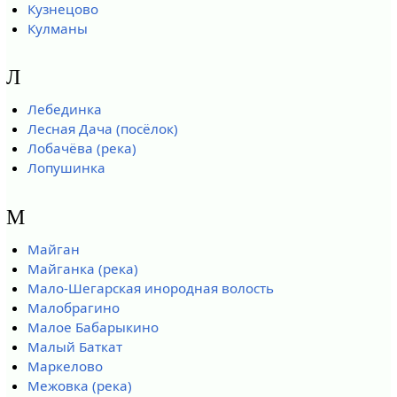
Кузнецово
Кулманы
Л
Лебединка
Лесная Дача (посёлок)
Лобачёва (река)
Лопушинка
М
Майган
Майганка (река)
Мало-Шегарская инородная волость
Малобрагино
Малое Бабарыкино
Малый Баткат
Маркелово
Межовка (река)