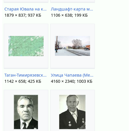
Старая Ювала на карте (1967).jpg
Ландшафт-карта междуречья.jpg
1879 × 837; 937 КБ
1106 × 638; 199 КБ
Таган-Тимирязевские болота.jpg
Улица Чапаева (Мельниково).jpg
1142 × 658; 425 КБ
4160 × 2340; 1003 КБ