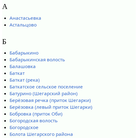
А
Анастасьевка
Астальцово
Б
Бабарыкино
Бабарыкинская волость
Балашовка
Баткат
Баткат (река)
Баткатское сельское поселение
Батурино (Шегарский район)
Берёзовая речка (приток Шегарки)
Берёзовка (левый приток Шегарки)
Бобровка (приток Оби)
Богородская волость
Богородское
Болота Шегарского района