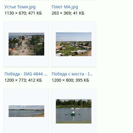
Устье Томи.jpg
Плют МА.jpg
1130 × 670; 471 КБ
263 × 369; 41 КБ
Победа - IMG 4844 1.jpg
Победа с моста - IMG 4824 1.jpg
1200 × 773; 412 КБ
1200 × 800; 395 КБ