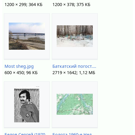
1200 × 299; 364 КБ
1200 × 378; 375 КБ
Most sheg.jpg
Баткатский погост.jpg
600 × 450; 96 КБ
2719 × 1642; 1,12 МБ
Белов Сергей (1970-е).jpg
Болота 1960-е Нелюбино.jpg