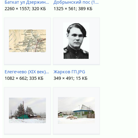
Баткат ул Дзержинского.jpg
Добрынский пос (1921).jpg
2260 × 1557; 320 КБ
1325 × 561; 389 КБ
Елегечево (XIX век).jpg
Жарков ГП.JPG
1082 × 662; 335 КБ
349 × 491; 15 КБ