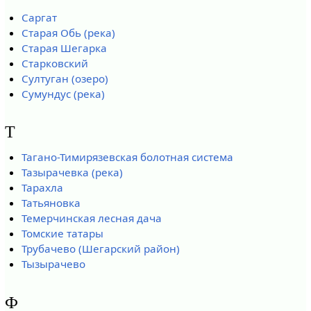
Саргат
Старая Обь (река)
Старая Шегарка
Старковский
Султуган (озеро)
Сумундус (река)
Т
Тагано-Тимирязевская болотная система
Тазырачевка (река)
Тарахла
Татьяновка
Темерчинская лесная дача
Томские татары
Трубачево (Шегарский район)
Тызырачево
Ф