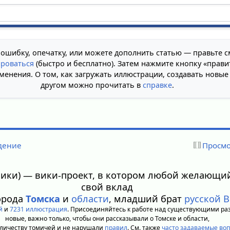
 ошибку, опечатку, или можете дополнить статью — правьте с
ироваться
(быстро и бесплатно). Затем нажмите кнопку «прави
менения. О том, как загружать иллюстрации, создавать новые
другом можно прочитать в
справке
.
дение
Просмо
вики) — вики-проект, в котором любой желающи
свой вклад
орода
Томска
и
области
, младший брат
русской 
й
и
7231 иллюстрация
. Присоединяйтесь к работе над существующими ра
новые, важно только, чтобы они рассказывали о Томске и области,
личеству томичей и не нарушали
правил
. См. также
часто задаваемые во