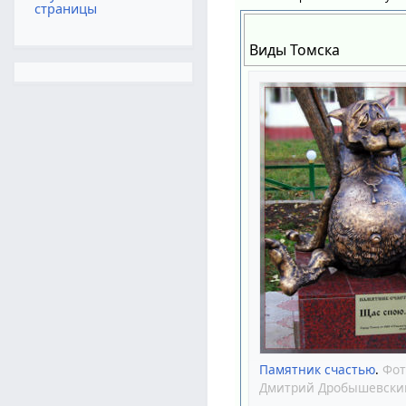
страницы
Виды Томска
Памятник счастью
.
Фот
Дмитрий Дробышевски