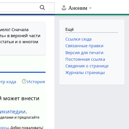
Аноним
Ещё
мело! Сначала
ть» в верхней части
Ссылки сюда
 статьи и о многом
Связанные правки
Версия для печати
Постоянная ссылка
Сведения о странице
Журналы страницы
тр кода
История
й может внести
Википедии
.
зделами и предлагайте
просы
. Добро пожаловать!