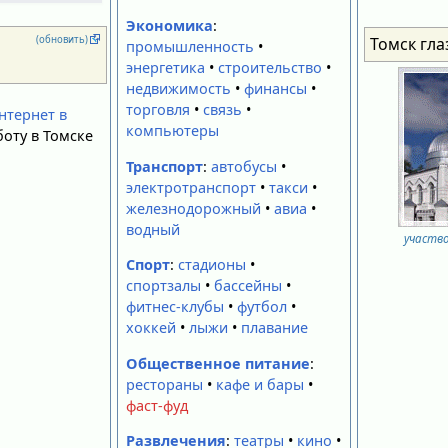
Экономика
:
Томск гл
(обновить)
промышленность
•
энергетика
•
строительство
•
недвижимость
•
финансы
•
торговля
•
связь
•
нтернет в
компьютеры
оту в Томске
Транспорт
:
автобусы
•
электротранспорт
•
такси
•
железнодорожный
•
авиа
•
водный
участв
Спорт
:
стадионы
•
спортзалы
•
бассейны
•
фитнес-клубы
•
футбол
•
хоккей
•
лыжи
•
плавание
Общественное питание
:
рестораны
•
кафе и бары
•
фаст-фуд
Развлечения
:
театры
•
кино
•