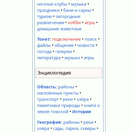
ночные клубы
•
музыка
•
праздники
•
бани и сауны
•
туризм
•
загородные
развлечения
•
хобби
•
игры
•
домашние животные
Тонет
:
подключение
•
поиск
•
файлы
•
общение
•
новости
•
погода
•
галереи
•
литература
•
музыка
•
игры
Энциклопедия
Область
:
районы
•
населённые пункты
•
транспорт
•
реки
•
озёра
•
памятники природы
•
книги о
земле томской
•
История
География
:
районы
•
реки
•
озёра
•
сады, парки, скверы
•