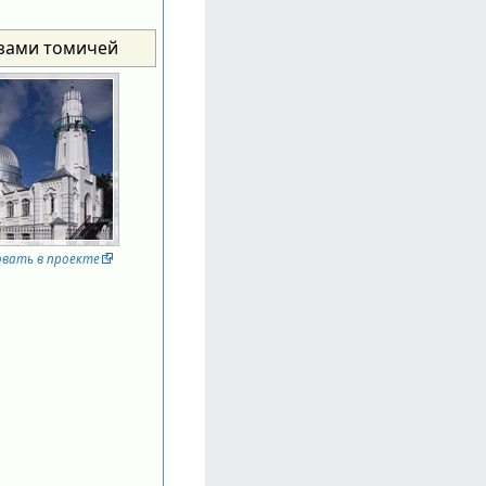
азами томичей
овать в проекте