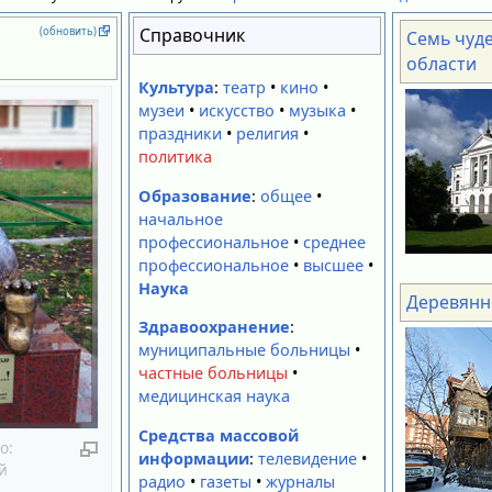
Справочник
(обновить)
Семь чуд
области
Культура
:
театр
•
кино
•
музеи
•
искусство
•
музыка
•
праздники
•
религия
•
политика
Образование
:
общее
•
начальное
профессиональное
•
среднее
профессиональное
•
высшее
•
Наука
Деревянн
Здравоохранение
:
муниципальные больницы
•
частные больницы
•
медицинская наука
Средства массовой
о:
информации
:
телевидение
•
й
радио
•
газеты
•
журналы