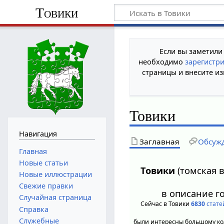
Товики
Если вы заметили
необходимо
зарегистр
страницы и внесите из
Товики
Навигация
Заглавная
Обсуж
Главная
Новые статьи
Товики
(томская 
Новые иллюстрации
Свежие правки
в описание г
Случайная страница
Сейчас в Товики
6830
стате
Справка
Служебные
были интересны большому ко