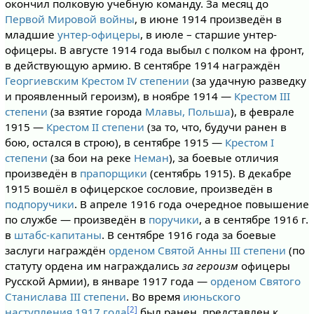
окончил полковую учебную команду. За месяц до
Первой Мировой войны
, в июне 1914 произведён в
младшие
унтер-офицеры
, в июле – старшие унтер-
офицеры. В августе 1914 года выбыл с полком на фронт,
в действующую армию. В сентябре 1914 награждён
Георгиевским Крестом IV степении
(за удачную разведку
и проявленный героизм), в ноябре 1914 —
Крестом III
степени
(за взятие города
Млавы, Польша
), в феврале
1915 —
Крестом II степени
(за то, что, будучи ранен в
бою, остался в строю), в сентябре 1915 —
Крестом I
степени
(за бои на реке
Неман
), за боевые отличия
произведён в
прапорщики
(сентябрь 1915). В декабре
1915 вошёл в офицерское сословие, произведён в
подпоручики
. В апреле 1916 года очередное повышение
по службе — произведён в
поручики
, а в сентябре 1916 г.
в
штабс-капитаны
. В сентябре 1916 года за боевые
заслуги награждён
орденом Святой Анны III степени
(по
статуту ордена им награждались
за героизм
офицеры
Русской Армии), в январе 1917 года —
орденом Святого
Станислава III степени
. Во время
июньского
[2]
наступления 1917 года
был ранен, представлен к