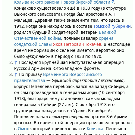
Колыванского района Новосибирской области
.
Кондаково существовало ещё в 1933 году (в структуре
Вьюнского сельсовета), когда был арестован А.Н.
Мальцев. Деревня также знаменита тем, что здесь в
1912, когда она находилось в составе
Томской губернии
,
родился будущий солдат-герой, ветеран
Великой
Отечественной войны
, полный кавалер
ордена
солдатской Славы
Яков Петрович Токачёв
. В настоящее
время информации о селе не имеется, вероятно оно
было «
укрупнено
» в период с 1933 по 1970.
↑
Последняя крупнейшая наступательная операция
Русской Армии на Юго-Западном фронте.
↑
По приказу
Временного Всероссийского
правительства
—
Уфимской директории Авксентьева
,
корпус Пепеляева перебрасывался на запад Сибири, а
он сам производился в генерал-майоры (10 сентября
1918), благодаря чему становился самым молодым
генералом в Сибири (27 лет). С октября 1918 его
группировка находилась на Урале. В ноябре А.
Пепеляев начал
пермскую операцию
против 3-й Армии
красных. Во время этой операции произошёл переворот
в
Омск
е, который привёл к власти
Колчака
. Пепеляев
сразу признал верховную власть Колчака, так как ему