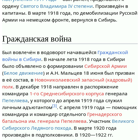
ордену
Святого Владимира IV степени
. Произведён в
капитаны. В марте 1918 года, по демобилизации Русской
Армии на немецком фронте, вернулся в Сибирь.
Гражданская война
Был вовлечён в водоворот начавшейся
Гражданской
войны в Сибири
. В начале лета 1918 года в Сибири
было объявлено о формировании
Сибирской Армии
(
Белое движение
) и А.Н. Мальцев 18 июня был призван
в её состав, в
Новониколаевский запасный (кадровый)
полк
. В декабре 1918 направлен в распоряжение
командира
1-го Среднесибирского корпуса
генерала
Пепеляева
, у которого до апреля 1919 года служил
[3]
личным адъютантом
. С апреля 1919 года — помощник
командира и командир отдельного
Гренадерского
батальона им. генерала Пепеляева
. Участник
Великого
Сибирского Ледяного похода
. В марте 1920 года
произведён в подполковники. В 1920—1922 гг.