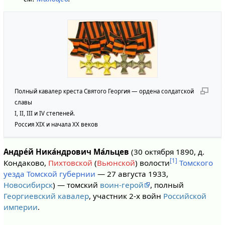
Полный кавалер креста Святого Георгия — ордена солдатской
славы
I, II, III и IV степеней.
Россия XIX и начала XX веков
Андре́й Ника́ндрович Ма́льцев
(30 октября 1890, д.
[1]
Кондаково,
Пихтовской
(
Вьюнской
) волости
Томского
уезда
Томской губернии
— 27 августа 1933,
Новосибирск
) — томский
воин-герой
, полный
Георгиевский кавалер
, участник 2-х войн
Российской
империи
.