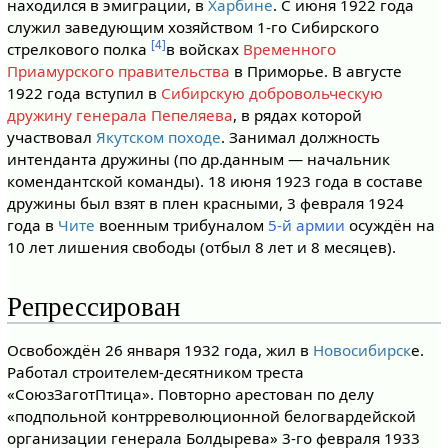
находился в эмиграции, в
Харбине
. С июня 1922 года
служил заведующим хозяйством 1-го Сибирского
[4]
стрелкового полка
в войсках
Временного
Приамурского правительства
в Приморье. В августе
1922 года вступил в
Сибирскую добровольческую
дружину генерала Пепеляева
, в рядах которой
участвовал
Якутском походе
. Занимал должность
интенданта дружины (по др.данным — начальник
комендантской команды). 18 июня 1923 года в составе
дружины был взят в плен красными, 3 февраля 1924
года в
Чите
военным трибуналом
5-й армии
осуждён на
10 лет лишения свободы (отбыл 8 лет и 8 месяцев).
Репрессирован
Освобождён 26 января 1932 года, жил в
Новосибирск
е.
Работал строителем-десятником треста
«СоюзЗаготПтица». Повторно арестован по делу
«подпольной контрреволюционной белогвардейской
организации генерала Болдырева» 3-го февраля 1933