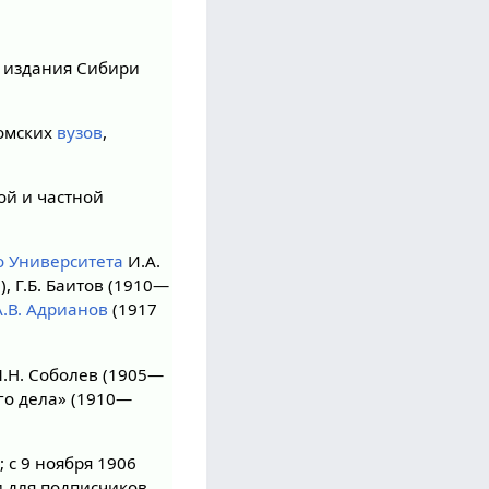
 издания Сибири
томских
вузов
,
ой и частной
о Университета
И.А.
), Г.Б. Баитов (1910—
А.В. Адрианов
(1917
М.Н. Соболев (1905—
ого дела» (1910—
а; с 9 ноября 1906
и для подписчиков.