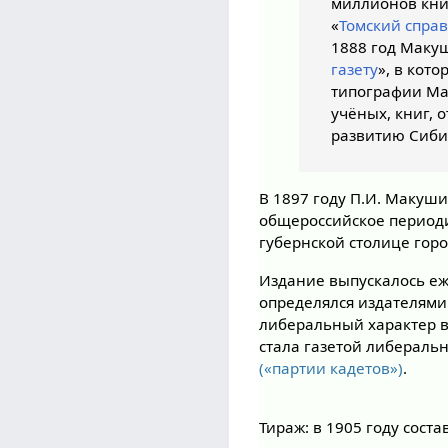
миллионов книг
«
Томский спра
1888 год Маку
газету
», в кот
типографии Ма
учёных, книг, 
развитию Сиби
В 1897 году П.И. Макуши
общероссийское периоди
губернской столице гор
Издание выпускалось еж
определялся издателями
либеральный характер в
стала газетой либерал
(«партии кадетов»)
.
Тираж: в 1905 году состав