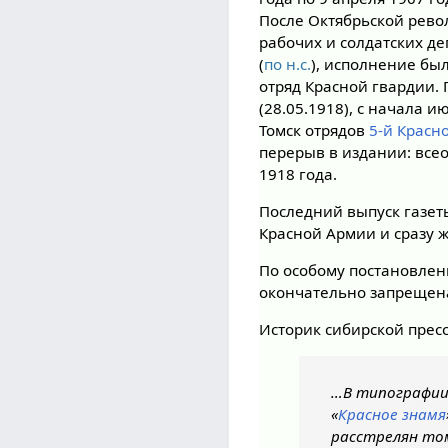
После Октябрьской револ
рабочих и солдатских де
(
по н.с.
), исполнение б
отряд Красной гвардии. 
(28.05.1918), с начала 
Томск отрядов
5-й Красн
перерыв в издании: всео
1918 года.
Последний выпуск газеты
Красной Армии и сразу 
По особому постановлени
окончательно запрещена
Историк сибирской прес
…В типографии
«
Красное знамя
расстрелян том