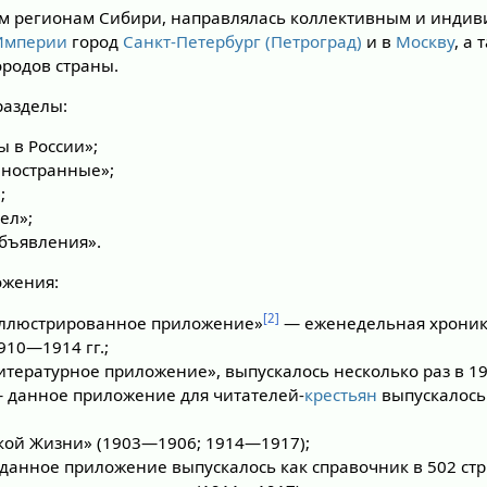
ем регионам Сибири, направлялась коллективным и инди
Империи
город
Санкт-Петербург (Петроград)
и в
Москву
, а
ородов страны.
разделы:
 в России»;
иностранные»;
;
ел»;
объявления».
ожения:
[2]
Иллюстрированное приложение»
— еженедельная хроника
910—1914 гг.;
тературное приложение», выпускалось несколько раз в 19
 данное приложение для читателей-
крестьян
выпускалось 
ой Жизни» (1903—1906; 1914—1917);
данное приложение выпускалось как справочник в 502 стр.