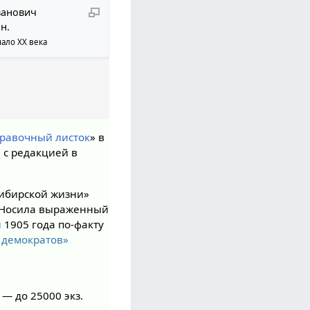
ванович
н.
чало XX века
правочный листок
» в
» с редакцией в
Сибирской жизни»
 Носила выраженный
и
1905 года по-факту
 демократов»
. — до 25000 экз.