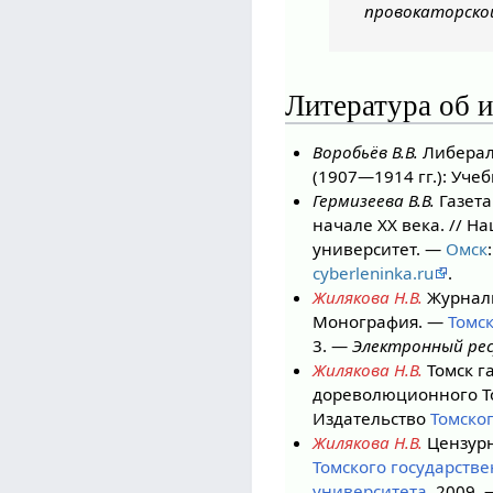
провокаторской
Литература об 
Воробьёв В.В.
Либерал
(1907—1914 гг.): Уче
Гермизеева В.В.
Газета
начале ХХ века. // 
университет. —
Омск
cyberleninka.ru
.
Жилякова Н.В.
Журнали
Монография. —
Томс
3. —
Электронный рес
Жилякова Н.В.
Томск г
дореволюционного То
Издательство
Томско
Жилякова Н.В.
Цензурн
Томского государств
университета
, 2009.