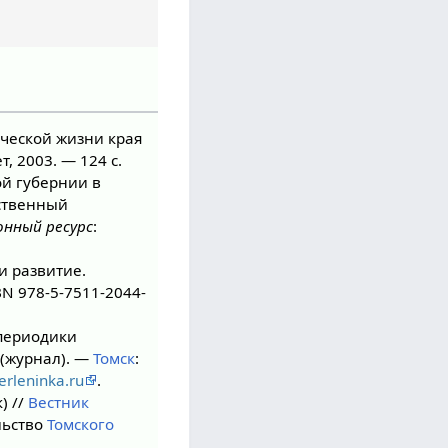
ческой жизни края
, 2003. — 124 с.
ой губернии в
рственный
нный ресурс
:
и развитие.
SBN 978-5-7511-2044-
периодики
(журнал). —
Томск
:
erleninka.ru
.
) //
Вестник
льство
Томского