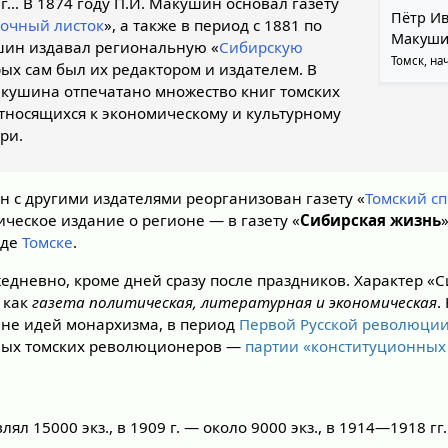
… В 1874 году П.И. Макушин основал газету
Пётр И
вочный листок
», а также в период с 1881 по
Макуши
шин издавал региональную «
Сибирскую
Томск, на
орых сам был их редактором и издателем. В
кушина отпечатано множество книг томских
относящихся к экономическому и культурному
ри.
н с другими издателями реорганизован газету «
Томский с
ческое издание о регионе — в газету «
Сибирская жизнь
оде
Томске
.
едневно, кроме дней сразу после праздников. Характер «
 как
газета политическая, литературная и экономическая
.
не идей монархизма, в период
Первой Русской революци
ьных томских революционеров —
партии «конституционных
лял 15000 экз., в 1909 г. — около 9000 экз., в 1914—1918 гг