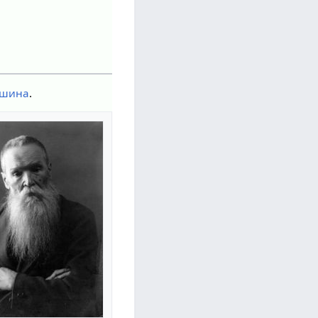
ушина
.