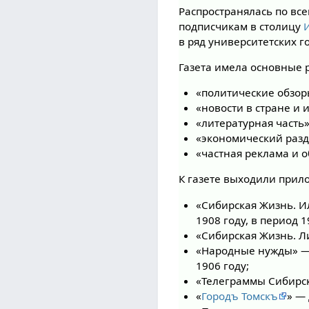
Распространялась по вс
подписчикам в столицу
в ряд университетских г
Газета имела основные 
«политические обзоры
«новости в стране и 
«литературная часть»
«экономический разд
«частная реклама и 
К газете выходили прил
«Сибирская Жизнь. 
1908 году, в период 1
«Сибирская Жизнь. Ли
«Народные нужды» —
1906 году;
«Телеграммы Сибирск
«
Городъ Томскъ
» — 