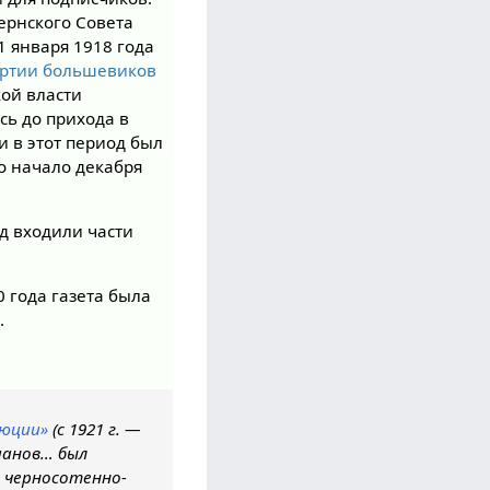
ернского Совета
1 января 1918 года
ртии большевиков
кой власти
сь до прихода в
и в этот период был
о начало декабря
од входили части
 года газета была
.
люции»
(с 1921 г. —
ианов… был
 черносотенно-