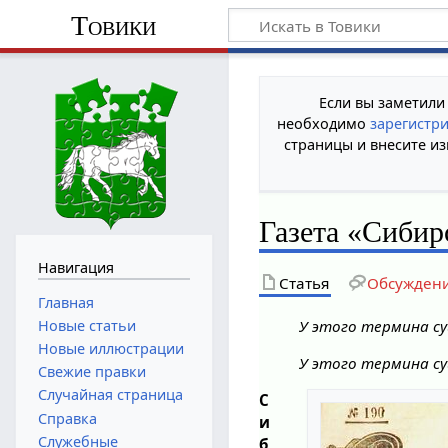
Товики
Если вы заметили
необходимо
зарегистр
страницы и внесите из
Газета «Сибир
Навигация
Статья
Обсужден
Главная
Новые статьи
У этого термина су
Новые иллюстрации
У этого термина су
Свежие правки
Случайная страница
С
Справка
и
Служебные
б