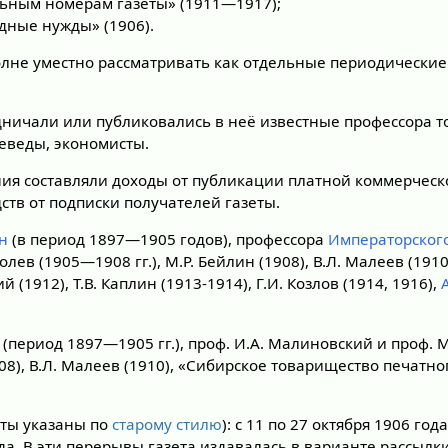
ьным номерам газеты» (1911—1917);
ные нужды» (1906).
лне уместно рассматривать как отдельные периодические
удничали или публиковались в неё известные профессора 
аеведы, экономисты.
ия составляли доходы от публикации платной коммерческ
дств от подписки получателей газеты.
н
(в период 1897—1905 годов), профессора
Императорског
ев (1905—1908 гг.), М.Р. Бейлин (1908), В.Л. Малеев (1910
ий (1912), Т.В. Каплин (1913-1914), Г.И. Козлов (1914, 1916),
(период 1897—1905 гг.), проф. И.А. Малиновский и проф. 
1908), В.Л. Малеев (1910), «Сибирское товарищество печатн
аты указаны по
старому стилю
): с 11 по 27 октября 1906 год
ода. В эти перерывы газета издавалась в варианте рассылк