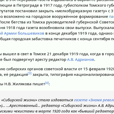
юции в Петрограде в 1917 году, губисполком Томского губ
путатов постановил закрыть «мелкобуржуазную газету» с 3
ыло возложено на городское вооружённое формирование
па
После бегства из Томска руководителей губернской Советс
июня 1918 года газета возобновила свои выпуски. Выпускала
ой Армии большевиков
в конце декабря 1919 года, однако 
бщая городская забастовка печатников с конца сентября п
 вышел в свет в Томске 21 декабря 1919 года, когда в гор
же был подвергнут аресту редактор
А.В. Адрианов
.
ю сибирских органов советской власти от 15 февраля 1920
[3]
, её редакция
закрыта, типография национализирована
[4]
сы Н.В. Жилякова пишет
:
 «Сибирской жизни» стала издаваться
газета «Знамя рево
»)… …Арестованный… редактор «Сибирской жизни» А.В. Адр
скими чекистами в марте 1920 года как «бывший редактор