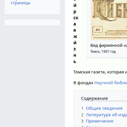
страницы
и́
р
ск
а
я
ж
и́
Вид фирменной «
з
Томск, 1907 год
н
ь
Томская газета, которая
В фондах
Научной библи
Содержание
1
Общие сведения
2
Литература об из
3
Примечания