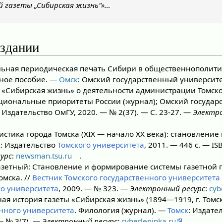
 газеты „Сибирская жизнь“»…
издании
ьная периодическая печать Сибири в общественнополити
бное пособие. —
Омск
: Омский государственный университет
 «Сибирская жизнь» о деятельности администрации Томск
Национальные приоритеты России (журнал); Омский госуда
: Издательство ОмГУ, 2020. — № 2(37). — С. 23-27. —
Электро
стика города Томска (XIX — начало XX века): становление 
к
: Издательство
Томского университета
, 2011. — 446 с. — I
урс
:
newsman.tsu.ru
.
азетный: Становление и формирование системы газетной 
мска. //
Вестник Томского государственного университета
го университета
, 2009. — № 323. —
Электронный ресурс
:
cyb
ая история газеты «Сибирская жизнь» (1894—1919, г. Томск
енного университета
. Филология (журнал). —
Томск
: Издате
 — № 3(7). —
Электронный ресурс
:
cyberleninka.ru
.