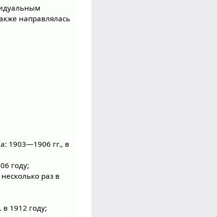
видуальным
 также направлялась
: 1903—1906 гг., в
06 году;
несколько раз в
 в 1912 году;