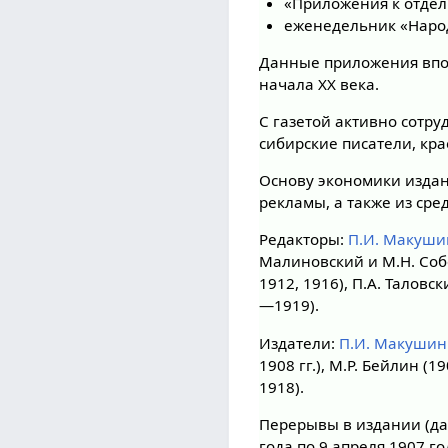
«Приложения к отдел
еженедельник «Народ
Данные приложения впо
начала XX века.
С газетой активно сотр
сибирские писатели, кр
Основу экономики издан
рекламы, а также из сре
Редакторы:
П.И. Макуши
Малиновский и М.Н. Собол
1912, 1916), П.А. Таловск
—1919).
Издатели:
П.И. Макушин
1908 гг.), М.Р. Бейлин (
1918).
Перерывы в издании (д
года по 9 апреля 1907 г