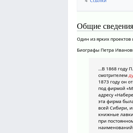
4
Ссылки
Общие сведени
Один из ярких проектов
Биографы Петра Иванов
…В 1868 году П
смотрителем
д
1873 году он 
под фирмой «М
адресу «Набере
эта фирма был
всей Сибири, 
книжные лавки
при постоянном
наименований.