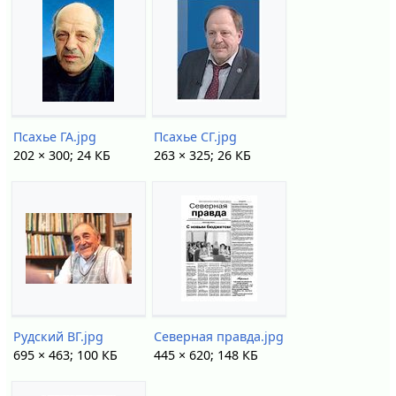
Псахье ГА.jpg
Псахье СГ.jpg
202 × 300; 24 КБ
263 × 325; 26 КБ
Рудский ВГ.jpg
Северная правда.jpg
695 × 463; 100 КБ
445 × 620; 148 КБ