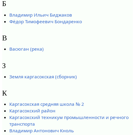
Б
Владимир Ильич Биджаков
Фёдор Тимофеевич Бондаренко
В
Васюган (река)
З
Земля каргасокская (сборник)
К
Каргасокская средняя школа № 2
Каргасокский район
Каргасокский техникум промышленности и речного
транспорта
Владимир Антонович Кноль