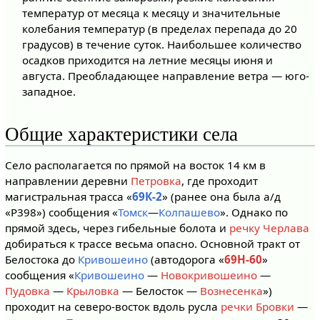
температур от месяца к месяцу и значительные
колебания температур (в пределах перепада до 20
градусов) в течение суток. Наибольшее количество
осадков приходится на летние месяцы июня и
августа. Преобладающее направление ветра — юго-
западное.
Общие характеристики села
Село располагается по прямой на восток 14 км в
направлении деревни
Петровка
, где проходит
магистральная трасса «
69К-2
» (ранее она была а/д
«Р398») сообщения «
Томск
—
Колпашево
». Однако по
прямой здесь, через гибельные болота и
речку Черлава
добираться к трассе весьма опасно. Основной тракт от
Белостока до
Кривошеино
(автодорога «
69Н-60
»
сообщения «
Кривошеино
—
Новокривошеино
—
Пудовка
—
Крыловка
— Белосток —
Вознесенка
»)
проходит на северо-восток вдоль русла
речки Бровки
—