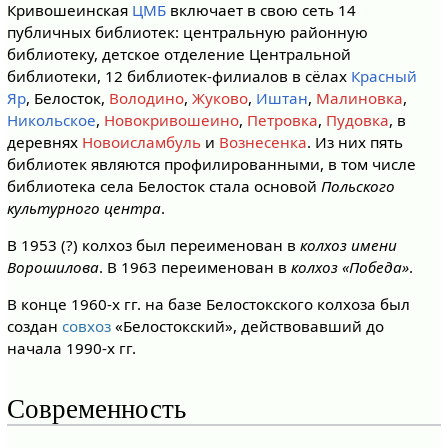
Кривошеинская
ЦМБ
включает в свою сеть 14
публичных библиотек: центральную районную
библиотеку, детское отделение Центральной
библиотеки, 12 библиотек-филиалов в сёлах
Красный
Яр
, Белосток,
Володино
,
Жуково
,
Иштан
,
Малиновка
,
Никольское
,
Новокривошеино
,
Петровка
,
Пудовка
, в
деревнях
Новоисламбуль
и
Вознесенка
. Из них пять
библиотек являются профилированными, в том числе
библиотека села Белосток стала основой
Польского
культурного центра
.
В 1953 (?) колхоз был переименован в
колхоз имени
Ворошилова
. В 1963 переименован в
колхоз «Победа»
.
В конце 1960-х гг. на базе Белостокского колхоза был
создан
совхоз
«Белостокский», действовавший до
начала 1990-х гг.
Современность