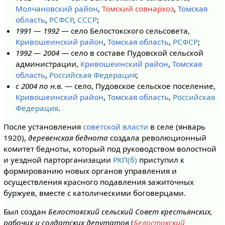
Молчановский район
,
Томский совнархоз
,
Томская
область
,
РСФСР
,
СССР
;
1991 — 1992
— село Белостокского сельсовета,
Кривошеинский район
,
Томская область
,
РСФСР
;
1992 — 2004
— село в составе Пудовской сельской
администрации,
Кривошеинский район
,
Томская
область
,
Российская Федерация
;
с 2004 по н.в.
— село, Пудовское сельское поселение,
Кривошеинский район
,
Томская область
,
Российская
Федерация
.
После установления
советской власти
в селе (январь
1920),
деревенская беднота
создала революционный
комитет бедноты, который под руководством волостной
и уездной парторганизации
РКП(б)
приступил к
формированию новых органов управления и
осуществления красного подавления зажиточных
буржуев, вместе с католическими боговерцами.
Был создан
Белостокский сельский Совет крестьянских,
рабочих и солдатских депутатов
(
Белостокский