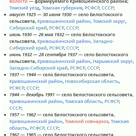
волости
— формируемого Кривошеинского района;
Томский уезд
,
Томская губерния
,
РСФСР
,
СССР
;
август 1925 — 30 июня 1930
— село Белостокского
сельсовета,
Кривошеинский район
,
Томский округ
,
Сибирский край
,
РСФСР
,
СССР
;
июль 1930 — 26 мая 1932
— село Белостокского
сельсовета,
Кривошеинский район
,
Западно-
Сибирский край
,
РСФСР
,
СССР
;
июнь 1932 — 28 сентября 1937
— село Белостокского
сельсовета,
Кривошеинский район
,
Нарымский округ
,
Западно-Сибирский край
,
РСФСР
,
СССР
;
1937 — 1944
— село Белостокского сельсовета,
Кривошеинский район
,
Новосибирская область
,
РСФСР
,
СССР
;
1944 — декабрь 1991
— село Белостокского сельсовета,
Кривошеинский район
,
Томская область
,
РСФСР
,
СССР
;
1957 — 1962
— село Белостокского сельсовета,
Кривошеинский район
,
Томский совнархоз
,
Томская
область
,
РСФСР
,
СССР
;
1962 — 1965
— село Белостокского сельсовета,