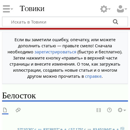
Товики
Если вы заметили ошибку, опечатку, или можете
дополнить статью — правьте смело! Сначала
необходимо
зарегистрироваться
(быстро и бесплатно).
Затем нажмите кнопку «править» в верхней части
страницы и внесите изменения. О том, как загружать
иллюстрации, создавать новые статьи и о многом
другом можно прочитать в
справке
.
Белосток
(G)
57°10′30″ с. ш.
83°39′07″ в. д.
/
57.175° с. ш.
83.651944° в. д.