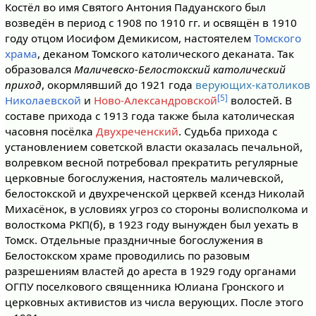
Костёл во имя Святого Антония Падуанского был
возведён в период с 1908 по 1910 гг. и освящён в 1910
году отцом Иосифом Демикисом, настоятелем
Томского
храма
, деканом Томского католического деканата. Так
образовался
Маличевско-Белостокский католический
приход
, окормлявший до 1921 года
верующих-католиков
[5]
Николаевской
и
Ново-Александровской
волостей. В
составе прихода с 1913 года также была католическая
часовня посёлка
Двухреченский
. Судьба прихода с
установлением советской власти оказалась печальной,
волревком весной потребовал прекратить регулярные
церковные богослужения, настоятель маличевской,
белостокской и двухреченской церквей ксендз Николай
Михасёнок, в условиях угроз со стороны волисполкома и
волосткома РКП(б), в 1923 году вынужден был уехать в
Томск. Отдельные праздничные богослужения в
Белостокском храме проводились по разовым
разрешениям властей до ареста в 1929 году органами
ОГПУ поселкового священника Юлиана Гронского и
церковных активистов из числа верующих. После этого