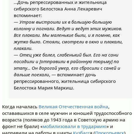
…Дочь репрессированных и жительница
сибирского Белостока Анна Лекаревич
вспоминает:
— Утром выстроили их в большую-большую
колонну и погнали. Ведут и ведут этих мужиков.
Все плакали. Мы маленькие были, и я помню, как
жутко было. Стояли, смотрели в окно и плакали,
плакали.
— Отец уже болел, слабенький был. Его на сани
посадили и [отправили в районную тюрьму] по
этапу… Он дорогой умер, его сбросили с саней и
дальше поехали
, — вспоминает дочь
репрессированного, жительница сибирского
Белостока Мария Маркиш.
Когда началась
Великая Отечественная война
,
остававшихся в селе мужчин и юношей трудоспособного
возраста (поляков до 1943 года в Советскую армию на
фронт не брали) «
мобилизовали в трудармию
» и
направили на работы в шахты
Кузбасс
а (
Прокопьевск
)