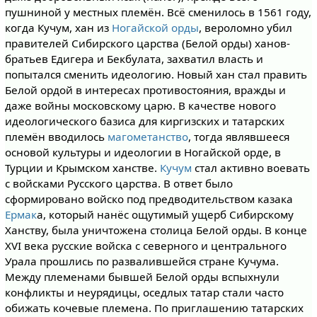
пушниной у местных племён. Всё сменилось в 1561 году,
когда Кучум, хан из
Ногайской орды
, вероломно убил
правителей Сибирского царства (Белой орды) ханов-
братьев Едигера и Бекбулата, захватил власть и
попытался сменить идеологию. Новый хан стал править
Белой ордой в интересах противостояния, вражды и
даже войны московскому царю. В качестве нового
идеологического базиса для киргизских и татарских
племён вводилось
магометанство
, тогда являвшееся
основой культуры и идеологии в Ногайской орде, в
Турции и Крымском ханстве.
Кучум
стал активно воевать
с войсками Русского царства. В ответ было
сформировано войско под предводительством казака
Ермак
а, который нанёс ощутимый ущерб Сибирскому
Ханству, была уничтожена столица Белой орды. В конце
XVI века русские войска с северного и центрального
Урала прошлись по развалившейся стране Кучума.
Между племенами бывшей Белой орды вспыхнули
конфликты и неурядицы, оседлых татар стали часто
обижать кочевые племена. По приглашению татарских