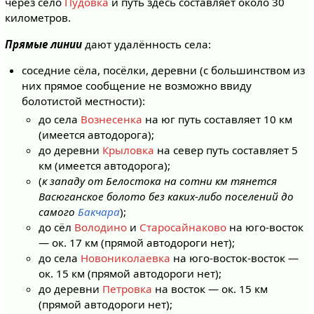
через село
Пудовка
и путь здесь составляет около 30
километров.
Прямые линии
дают удалённость села:
соседние сёла, посёлки, деревни (с большинством из
них прямое сообщение не возможно ввиду
болотистой местности):
до села
Вознесенка
на юг путь составляет 10 км
(имеется автодорога);
до деревни
Крыловка
на север путь составляет 5
км (имеется автодорога);
(
к западу от Белостока на сотни км тянется
Васюганское болото без каких-либо поселений до
самого
Бакчара
);
до сёл
Володино
и
Старосайнаково
на юго-восток
— ок. 17 км (прямой автодороги нет);
до села
Новониколаевка
на юго-восток-восток —
ок. 15 км (прямой автодороги нет);
до деревни
Петровка
на восток — ок. 15 км
(прямой автодороги нет);