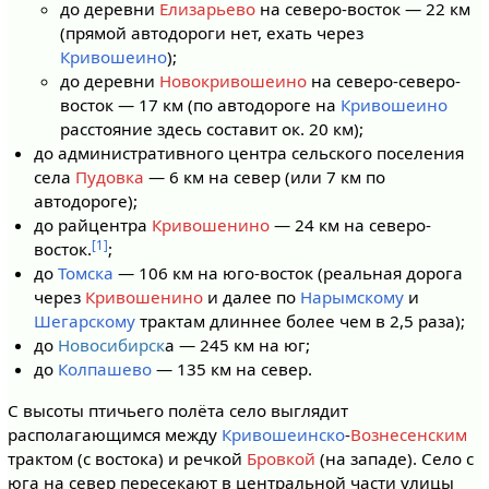
до деревни
Елизарьево
на северо-восток — 22 км
(прямой автодороги нет, ехать через
Кривошеино
);
до деревни
Новокривошеино
на северо-северо-
восток — 17 км (по автодороге на
Кривошеино
расстояние здесь составит ок. 20 км);
до административного центра сельского поселения
села
Пудовка
— 6 км на север (или 7 км по
автодороге);
до райцентра
Кривошенино
— 24 км на северо-
[1]
восток.
;
до
Томска
— 106 км на юго-восток (реальная дорога
через
Кривошенино
и далее по
Нарымскому
и
Шегарскому
трактам длиннее более чем в 2,5 раза);
до
Новосибирск
а — 245 км на юг;
до
Колпашево
— 135 км на север.
С высоты птичьего полёта село выглядит
располагающимся между
Кривошеинско
-
Вознесенским
трактом (с востока) и речкой
Бровкой
(на западе). Село с
юга на север пересекают в центральной части улицы