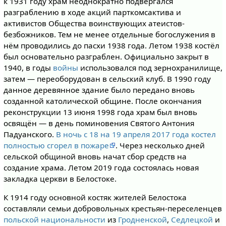
к 1931 году храм неоднократно подвергался
разграблению в ходе акций парткомсактива и
активистов Общества воинствующих атеистов-
безбожников. Тем не менее отдельные богослужения в
нём проводились до пасхи 1938 года. Летом 1938 костёл
был основательно разграблен. Официально закрыт в
1940, в годы
войны
использовался под зернохранилище,
затем — переоборудован в сельский клуб. В 1990 году
данное деревянное здание было передано вновь
созданной католической общине. После окончания
реконструкции 13 июня 1998 года храм был вновь
освящён — в день поминовения Святого Антония
Падуанского.
В ночь с 18 на 19 апреля 2017 года костел
полностью сгорел в пожаре
. Через несколько дней
сельской общиной вновь начат сбор средств на
создание храма. Летом 2019 года состоялась новая
закладка церкви в Белостоке.
К 1914 году основной костяк жителей Белостока
составляли семьи добровольных крестьян-переселенцев
польской национальности
из
Гродненской
,
Седлецкой
и