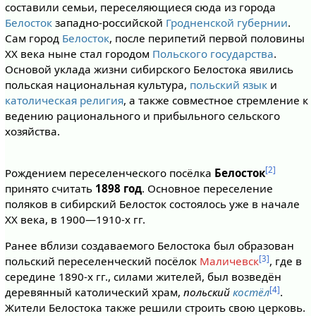
составили семьи, переселяющиеся сюда из города
Белосток
западно-российской
Гродненской губернии
.
Сам город
Белосток
, после перипетий первой половины
XX века ныне стал городом
Польского государства
.
Основой уклада жизни сибирского Белостока явились
польская национальная культура,
польский язык
и
католическая религия
, а также совместное стремление к
ведению рационального и прибыльного сельского
хозяйства.
[2]
Рождением переселенческого посёлка
Белосток
принято считать
1898 год
. Основное переселение
поляков в сибирский Белосток состоялось уже в начале
XX века, в 1900—1910-х гг.
Ранее вблизи создаваемого Белостока был образован
[3]
польский переселенческий посёлок
Маличевск
, где в
середине 1890-х гг., силами жителей, был возведён
[4]
деревянный католический храм,
польский
костёл
.
Жители Белостока также решили строить свою церковь.