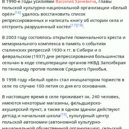
В 1990-е годы усилиями
Василия Ханевича
, главы
польской культурно-национальной организации «Белый
[16]
орёл»
удалось восстановить список
репрессированных и написать книгу об истории села и
[17]
[18]
отстроить разрушенный костёл
.
В 2003 году состоялось открытие поминального креста и
мемориального комплекса в память о событиях
сталинских репрессий 1930-х гг. в Сибири и о
февральском (1937) дне репрессирования большинства
сельчан в ходе спецоперации органов НКВД Запсибкрая
по геноциду против поляков Среднего Приобья.
В 1998 году «Белый орёл» стал инициатором торжеств в
селе по случаю 100-летия со дня его основания.
В настоящее время в селе проживает ок. 240 человек,
имеются некоторые магазины, фельдшерско-
акушерский пункт, а также в одном здании действуют
[19]
детсад и начальная школа
, культурный центр
польской автономии (автономной культурно-
национальной общественной организации), сельский