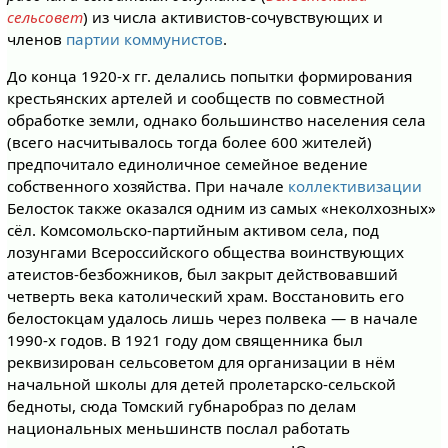
сельсовет
) из числа активистов-сочувствующих и
членов
партии коммунистов
.
До конца 1920-х гг. делались попытки формирования
крестьянских артелей и сообществ по совместной
обработке земли, однако большинство населения села
(всего насчитывалось тогда более 600 жителей)
предпочитало единоличное семейное ведение
собственного хозяйства. При начале
коллективизации
Белосток также оказался одним из самых «неколхозных»
сёл. Комсомольско-партийным активом села, под
лозунгами Всероссийского общества воинствующих
атеистов-безбожников, был закрыт действовавший
четверть века католический храм. Восстановить его
белостокцам удалось лишь через полвека — в начале
1990-х годов. В 1921 году дом священника был
реквизирован сельсоветом для организации в нём
начальной школы для детей пролетарско-сельской
бедноты, сюда Томский губнаробраз по делам
национальных меньшинств послал работать