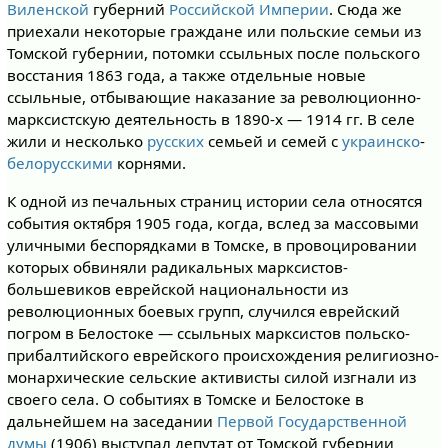
Виленской
губерний
Российской Империи
. Сюда же
приехали некоторые граждане или польские семьи из
Томской губернии, потомки ссыльных после польского
восстания 1863 года, а также отдельные новые
ссыльные, отбывающие наказание за революционно-
марксистскую деятельность в 1890-х — 1914 гг. В селе
жили и несколько
русских
семьей и семей с
украинско
-
белорусскими
корнями.
К одной из печальных страниц истории села относятся
события октября 1905 года, когда, вслед за массовыми
уличными беспорядками в Томске, в провоцировании
которых обвиняли радикальных марксистов-
большевиков еврейской национальности из
революционных боевых групп, случился еврейский
погром в Белостоке — ссыльных марксистов польско-
прибалтийского еврейского происхождения религиозно-
монархические сельские активисты силой изгнали из
своего села. О событиях в Томске и Белостоке в
дальнейшем на заседании
Первой Государственной
думы
(1906) выступал депутат от Томской губернии