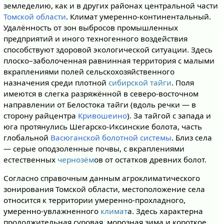
земледелию, как и в других районах центральной части
Томской области
. Климат умеренно-континентальный.
Удалённость от зон выбросов промышленных
предприятий и иного техногенного воздействия
способствуют здоровой экологической ситуации. Здесь
плоско–заболоченная равнинная территория с малыми
вкраплениями полей сельскохозяйственного
назначения среди плотной
сибирской тайги
. Поля
имеются в слегка разряжённой в северо-восточном
направлении от Белостока тайги (вдоль речки — в
сторону райцентра
Кривошеино
). За тайгой с запада и
юга протянулись Шегарско-Иксинские болота, часть
глобальной
Васюганской болотной системы
. Близ села
— серые оподзоленные почвы, с вкраплениями
естественных
чернозём
ов от остатков древних болот.
Согласно справочным данным агроклиматического
зонирования Томской области, местоположение села
относится к территории умеренно-прохладного,
умеренно-увлажненного
климат
а. Здесь характерна
продолжительная суровая, морозная зима и короткое,