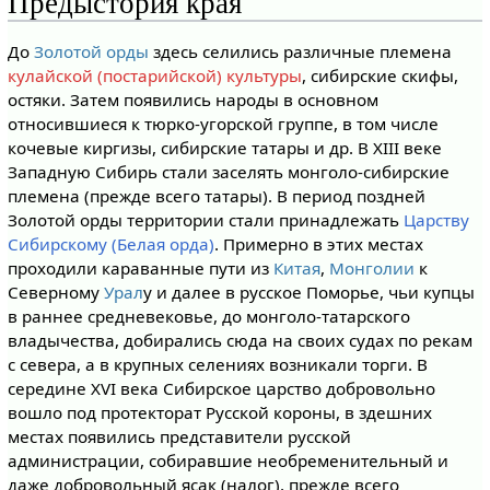
Предыстория края
До
Золотой орды
здесь селились различные племена
кулайской (постарийской) культуры
, сибирские скифы,
остяки. Затем появились народы в основном
относившиеся к тюрко-угорской группе, в том числе
кочевые киргизы, сибирские татары и др. В XIII веке
Западную Сибирь стали заселять монголо-сибирские
племена (прежде всего татары). В период поздней
Золотой орды территории стали принадлежать
Царству
Сибирскому (Белая орда)
. Примерно в этих местах
проходили караванные пути из
Китая
,
Монголии
к
Северному
Урал
у и далее в русское Поморье, чьи купцы
в раннее средневековье, до монголо-татарского
владычества, добирались сюда на своих судах по рекам
с севера, а в крупных селениях возникали торги. В
середине XVI века Сибирское царство добровольно
вошло под протекторат Русской короны, в здешних
местах появились представители русской
администрации, собиравшие необременительный и
даже добровольный ясак (налог), прежде всего