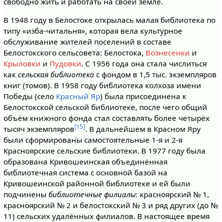
свободно жить и работать на своей земле.
В 1948 году в Белостоке открылась малая библиотека по
типу «изба-читальня», которая вела культурное
обслуживание жителей поселений в составе
Белостокского сельсовета: Белостока,
Вознесенки
и
Крыловки
и
Пудовки
. С 1956 года она стала числиться
как
сельская библиотека
с фондом в 1,5 тыс. экземпляров
книг (томов). В 1958 году библиотека колхоза имени
Победы (село
Красный Яр
) была присоединена к
Белостокской сельской библиотеке, после чего общий
объём книжного фонда стал составлять более четырёх
[15]
тысяч экземпляров
. В дальнейшем в Красном Яру
были сформированы самостоятельные 1-я и 2-я
Красноярские сельские библиотеки. В 1977 году была
образована Кривошеинская объединённая
библиотечная система с основной базой на
Кривошеинской районной библиотеке и ей были
подчинены
библиотечные филиалы
: красноярский № 1,
красноярский № 2 и белостокский № 3 и ряд других (до №
11) сельских удалённых филиалов. В настоящее время