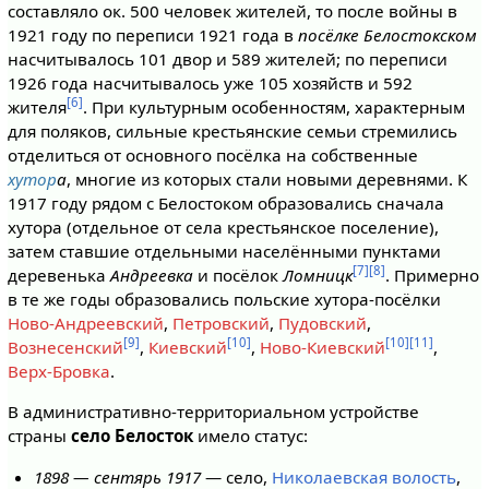
составляло ок. 500 человек жителей, то после войны в
1921 году по переписи 1921 года в
посёлке Белостокском
насчитывалось 101 двор и 589 жителей; по переписи
1926 года насчитывалось уже 105 хозяйств и 592
[6]
жителя
. При культурным особенностям, характерным
для поляков, сильные крестьянские семьи стремились
отделиться от основного посёлка на собственные
хутор
а
, многие из которых стали новыми деревнями. К
1917 году рядом с Белостоком образовались сначала
хутора (отдельное от села крестьянское поселение),
затем ставшие отдельными населёнными пунктами
[7]
[8]
деревенька
Андреевка
и посёлок
Ломницк
. Примерно
в те же годы образовались польские хутора-посёлки
Ново-Андреевский
,
Петровский
,
Пудовский
,
[9]
[10]
[10]
[11]
Вознесенский
,
Киевский
,
Ново-Киевский
,
Верх-Бровка
.
В административно-территориальном устройстве
страны
село Белосток
имело статус:
1898 — сентярь 1917
— село,
Николаевская волость
,