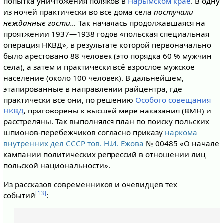
попытка уничтожения поляков в
Нарымском крае
. В одну
из ночей практически во все дома села
постучали
нежданные гости…
Так началась продолжавшаяся на
проятжении 1937—1938 годов «польская специальная
операция НКВД», в результате которой первоначально
было арестовано 88 человек (это порядка 60 % мужчин
села), а затем и практически всё взрослое мужское
население (около 100 человек). В дальнейшем,
этапированные в направлении райцентра, где
практически все они, по решению
Особого совещания
НКВД
, приговорены к высшей мере наказания (ВМН) и
расстреляны. Так выполнялся план по поиску польских
шпионов-перебежчиков согласно приказу
наркома
внутренних дел СССР
тов. Н.И. Ежова
№ 00485 «О начале
кампании политических репрессий в отношении лиц
польской национальности».
Из рассказов современников и очевидцев тех
[13]
событий
: