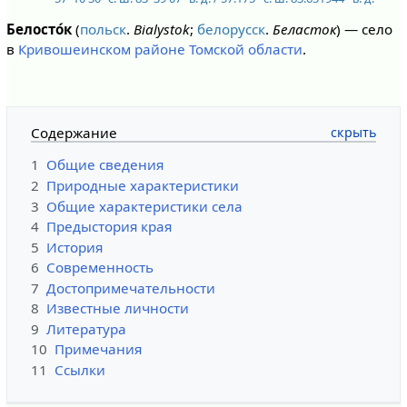
Белосто́к
(
польск
.
Bialystok
;
белорусск
.
Беласток
) — село
в
Кривошеинском районе
Томской области
.
Содержание
1
Общие сведения
2
Природные характеристики
3
Общие характеристики села
4
Предыстория края
5
История
6
Современность
7
Достопримечательности
8
Известные личности
9
Литература
10
Примечания
11
Ссылки