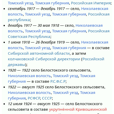
Томский уезд
,
Томская губерния
,
Российская Империя
;
сентябрь 1917 — декабрь 1917
— село,
Николаевская
волость
,
Томский уезд
,
Томская губерния
,
Российская
республика
;
декабрь 1917 — 30 мая 1918
— село,
Николаевская
волость
,
Томский уезд
,
Томская губерния
,
Российская
Советская Республика
;
1 июня 1918 — 26 декабря 1919
— село,
Николаевская
волость
,
Томский уезд
,
Томская губерния
— в составе
Сибирской автономной области
, а затем
колчаковской Сибирской директории
(
Российской
державы
);
1920 — 1922
село Белостокского сельсовета,
Николаевская волость
,
Томский уезд
,
Томская
губерния
— в составе
Р.С.Ф.С.Р
;
1922 — август 1925
село Белостокского сельсовета,
Николаевская волость
,
Томский уезд
,
Томская
губерния
,
РСФСР
,
СССР
;
12 июля 1924 — август 1925
— село Белостокского
сельсовета в составе
укрупнённой Кривошеинской