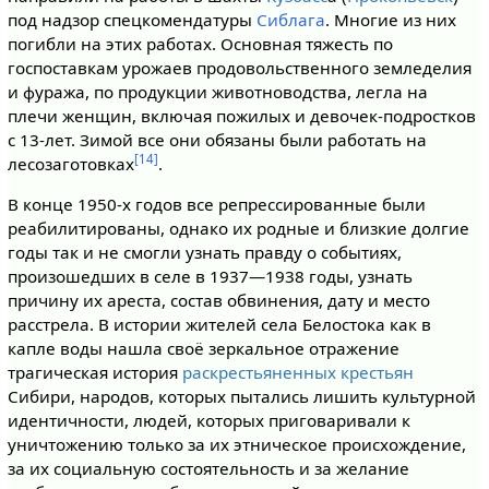
под надзор спецкомендатуры
Сиблага
. Многие из них
погибли на этих работах. Основная тяжесть по
госпоставкам урожаев продовольственного земледелия
и фуража, по продукции животноводства, легла на
плечи женщин, включая пожилых и девочек-подростков
с 13-лет. Зимой все они обязаны были работать на
[14]
лесозаготовках
.
В конце 1950-х годов все репрессированные были
реабилитированы, однако их родные и близкие долгие
годы так и не смогли узнать правду о событиях,
произошедших в селе в 1937—1938 годы, узнать
причину их ареста, состав обвинения, дату и место
расстрела. В истории жителей села Белостока как в
капле воды нашла своё зеркальное отражение
трагическая история
раскрестьяненных крестьян
Сибири, народов, которых пытались лишить культурной
идентичности, людей, которых приговаривали к
уничтожению только за их этническое происхождение,
за их социальную состоятельность и за желание