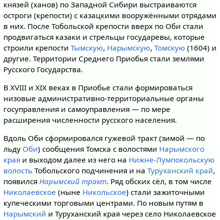
князей (ханов) по Западной Сибири выстраиваются
остроги (крепости) с казацкими вооружёнными отрядами
в них. После Тобольской крепости вверх по Оби стали
продвигаться казаки и стрельцы государевы, которые
строили крепости
Тымскую
,
Нарымскую
,
Томскую
(1604) и
другие. Территории Среднего Приобья стали землями
Русского Государства.
В XVIII и XIX веках в Приобье стали формироваться
низовые административно-территориальные органы
госуправления и самоуправления — по мере
расширения численности русского населения.
Вдоль Оби сформировался гужевой тракт (зимой — по
льду
Оби
) сообщения Томска с волостями
Нарымского
края
и выходом далее из него на
Нижне-Лумпокольскую
волость
Тобольского подчинения и на
Туруханский край
,
появился
Нарымский тракт
. Ряд обских сёл, в том числе
Николаевское
(ныне
Никольское
) стали зажиточными
купеческими торговыми центрами. По новым путям в
Нарымский
и Туруханский края через село Николаевское