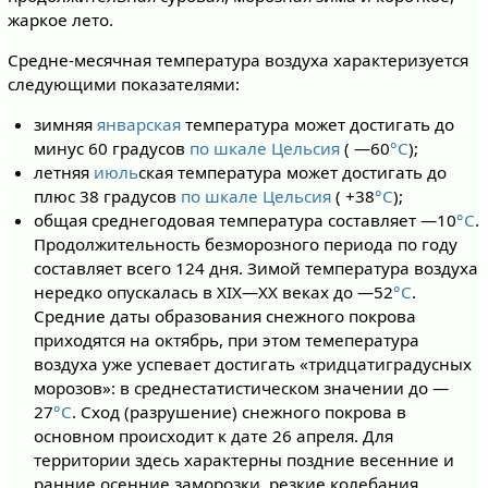
жаркое лето.
Средне-месячная температура воздуха характеризуется
следующими показателями:
зимняя
январская
температура может достигать до
минус 60 градусов
по шкале Цельсия
( —60
°C
);
летняя
июль
ская температура может достигать до
плюс 38 градусов
по шкале Цельсия
( +38
°C
);
общая среднегодовая температура составляет —10
°C
.
Продолжительность безморозного периода по году
составляет всего 124 дня. Зимой температура воздуха
нередко опускалась в XIX—XX веках до —52
°C
.
Средние даты образования снежного покрова
приходятся на октябрь, при этом темепература
воздуха уже успевает достигать «тридцатиградусных
морозов»: в среднестатистическом значении до —
27
°C
. Сход (разрушение) снежного покрова в
основном происходит к дате 26 апреля. Для
территории здесь характерны поздние весенние и
ранние осенние заморозки, резкие колебания