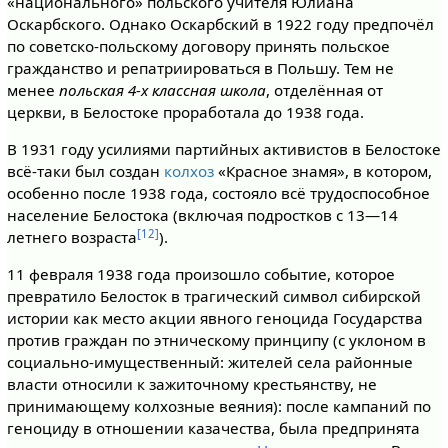
«национального» польского учителя Юлиана
Оскарбского. Однако Оскарбский в 1922 году предпочёл
по советско-польскому договору принять польское
гражданство и репатриироваться в Польшу. Тем не
менее
польская 4-х классная школа
, отделённая от
церкви, в Белостоке проработала до 1938 года.
В 1931 году усилиями партийных активистов в Белостоке
всё-таки был создан
колхоз
«Красное знамя», в котором,
особенно после 1938 года, состояло всё трудоспособное
население Белостока (включая подростков с 13—14
[12]
летнего возраста
).
11 февраля 1938 года произошло событие, которое
превратило Белосток в трагический символ сибирской
истории как место акции явного геноцида Государства
против граждан по этническому принципу (с уклоном в
социально-имущественный: жителей села районные
власти относили к зажиточному крестьянству, не
принимающему колхозные веяния): после кампаний по
геноциду в отношении казачества, была предпринята