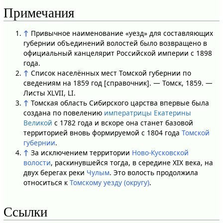
Примечания
↑
Привычное наименование «уезд» для составляющих
губернии объединений волостей было возвращено в
официальный канцелярит Российской империи с 1898
года.
↑
Список населённых мест Томской губернии по
сведениям на 1859 год [справочник]. — Томск, 1859. —
Листы XLVII, LI.
↑
Томская область Сибирского царства впервые была
создана по повелению
императрицы Екатерины
Великой
с 1782 года и вскоре она станет базовой
территорией вновь формируемой с 1804 года
Томской
губернии
.
↑
За исключением территории
Ново-Кусковской
волости
, раскинувшейся тогда, в середине XIX века, на
двух берегах реки
Чулым
. Это волость продолжила
относиться к
Томскому уезду (округу)
.
Ссылки