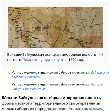
Больше-Байгульская остяцкая инородная волость
[1]
на карте
Томского уезда-округа
, 1890 год.
У этого термина существуют и другие значения, см.
Байгульские
волости (значения)
.
У этого термина существуют и другие значения, см.
Больше-
Байгульская (значения)
.
Бо́льше-Байгу́льская остя́цкая иноро́дная во́лость
—
форма местного территориального самоуправления
малых сибирских народов, определённых как
остяки
,