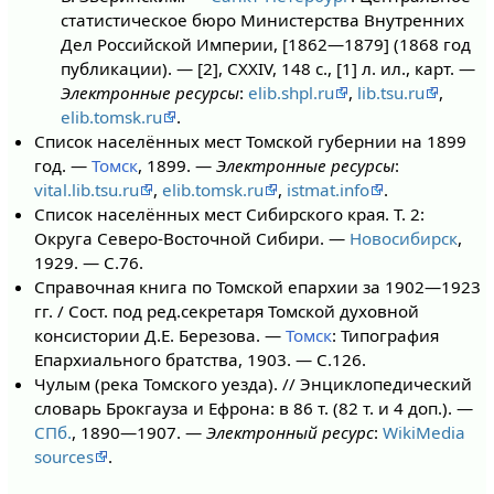
статистическое бюро Министерства Внутренних
Дел Российской Империи, [1862—1879] (1868 год
публикации). — [2], CXXIV, 148 с., [1] л. ил., карт. —
Электронные ресурсы
:
elib.shpl.ru
,
lib.tsu.ru
,
elib.tomsk.ru
.
Список населённых мест Томской губернии на 1899
год. —
Томск
, 1899. —
Электронные ресурсы
:
vital.lib.tsu.ru
,
elib.tomsk.ru
,
istmat.info
.
Список населённых мест Сибирского края. Т. 2:
Округа Северо-Восточной Сибири. —
Новосибирск
,
1929. — С.76.
Справочная книга по Томской епархии за 1902—1923
гг. / Сост. под ред.секретаря Томской духовной
консистории Д.Е. Березова. —
Томск
: Типография
Епархиального братства, 1903. — С.126.
Чулым (река Томского уезда). // Энциклопедический
словарь Брокгауза и Ефрона: в 86 т. (82 т. и 4 доп.). —
СПб.
, 1890—1907. —
Электронный ресурс
:
WikiMedia
sources
.