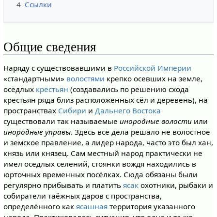
4
Ссылки
Общие сведения
Наряду с существовавшими в
Российской Империи
«стандартными»
волостями
крепко осевших на земле,
осёдлых
крестьян
(создавались по решению схода
крестьян ряда близ расположенных сёл и деревень), на
пространствах
Сибири
и
Дальнего Востока
существовали так называемые
инородные волости
или
инородные управы
. Здесь все дела решало не волостное
и земское правление, а лидер народа, часто это был хан,
князь или князец. Сам местный народ практически не
имел оседлых селений, стоянки вождя находились в
юрточных временных посёлках. Сюда обязаны были
регулярно прибывать и платить
ясак
охотники, рыбаки и
собиратели таёжных даров с пространства,
определённого как
ясашная
территория указанного