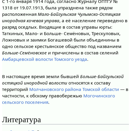
С 1-го января 1914 года, согласно Журналу ОПТГУ №
1318 от 19.07.1913, была упразднена также рядом
расположенная
Мало-Байгульская Чулымско-Остяцкая
инородная кочевая управа
, а её население переведено в
разряд оседлых. Входящие в состав управы юрты:
Таткиных, Мало- и Больше- Семёновых, Трескуловых,
Ложновых и заимки Богашевой были объединины в
одно сельское крестьянское общество под названием
Больше-Семёновское
и причислены в состав селений
Амбарцевской волости Томского уезда
.
В настоящее время земли бывшей
Больше-Байгульской
остяцкой инородной волости
относятся к составу
территорий
Молчановского района
Томской области
— в
частности, к обскому правобережью
Могочинского
сельского поселения
.
Литература