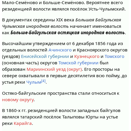
Мало-Семёново и Больше-Семёново. Вероятнее всего
резиденцией волости являлся посёлок Усть-Чулымский.
В документах середины XIX века
Большая Байгульская
Чулымская инородная волость
начинает именоваться
как
Больше-Байгульская остяцкая инородная волость
.
Высочайшим утверждением от 6 декабря 1856 года из
отдельных волостей
Ачинского
и Красноярского округов
(уездов)
Енисейской губернии
и
Кузнецкого
и
Томского
(основная часть) округов
Томской губернии
был
образован
Мариинский уезд (округ)
. Его просторы на
севере охватывали в первые десятилетия всю пойму, до
[4]
устья реки
Чулым
.
Остяко-байгульские пространства стали относиться к
новому округу
.
В 1860-х гг. резиденцией волости западных байгулов
являлся татарский посёлок Талыповы Юрты на устье
реки
Карайга
.