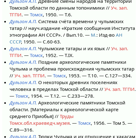
Дульзон А.П.
Древние смены народов на территории
Томской области по данным топонимики //
Уч. зап.
ТГПИ
. —
Томск
, 1950. — Т.6.
Дульзон А.П.
Система счёта времени у чулымских
татар // науч.издание «Краткие сообщения Института
этнографии АН СССР». / Вып.10. —
М.
: Изд-во
АН
СССР
, 1950. — С.60-63.
Дульзон А.П.
Чулымские татары и их язык //
Уч. зап.
ТГПИ
. —
Томск
, 1952. — Т.IX.
Дульзон А.П.
Поздние археологические памятники
Чулыма и проблема происхождения чулымских татар
//
Уч. зап. ТГПИ
. —
Томск
, 1953. — Т.10. — С.127—334.
Дульзон А.П.
О некоторых древних поселениях
человека в пределах Томской области //
Уч. зап. ТГПИ
.
—
Томск
, 1954. — Т.12. — С.233—278.
Дульзон А.П.
Археологические памятники Томской
области. [Материалы к археологической карте
среднего Приобья] //
Труды
Томск.обл.краеведч.музея
. —
Томск
, 1956. — Том 5. —
С.89—316.
Дульзон А.П.
Тюрки Чулыма и их отношение к хакасам