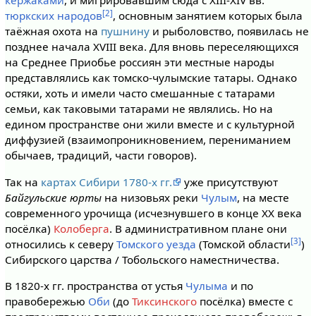
кержаками
, и мигрировавшим сюда с XIII-XIV вв.
[2]
тюркских народов
, основным занятием которых была
таёжная охота на
пушнину
и рыболовство, появилась не
позднее начала XVIII века. Для вновь переселяющихся
на Среднее Приобье россиян эти местные народы
представлялись как томско-чулымские татары. Однако
остяки, хоть и имели часто смешанные с татарами
семьи, как таковыми татарами не являлись. Но на
едином пространстве они жили вместе и с культурной
диффузией (взаимопроникновением, перениманием
обычаев, традиций, части говоров).
Так на
картах Сибири 1780-х гг.
уже присутствуют
Байгульские юрты
на низовьях реки
Чулым
, на месте
современного урочища (исчезнувшего в конце XX века
посёлка)
Колоберга
. В административном плане они
[3]
относились к северу
Томского уезда
(Томской области
)
Сибирского царства / Тобольского наместничества.
В 1820-х гг. пространства от устья
Чулыма
и по
правобережью
Оби
(до
Тиксинского
посёлка) вместе с