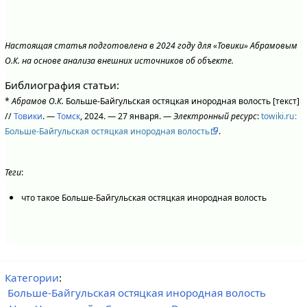
Настоящая статья подготовлена в 2024 году для «Товики» Абрамовым
О.К. на основе анализа внешних источников об объекте.
Библиография статьи:
*
Абрамов О.К.
Больше-Байгульская остяцкая инородная волость [текст]
//
Товики
. —
Томск
, 2024. — 27 января. —
Электронный ресурс
:
towiki.ru:
Больше-Байгульская остяцкая инородная волость
.
Теги
:
что такое Больше-Байгульская остяцкая инородная волость
Категории
:
Больше-Байгульская остяцкая инородная волость