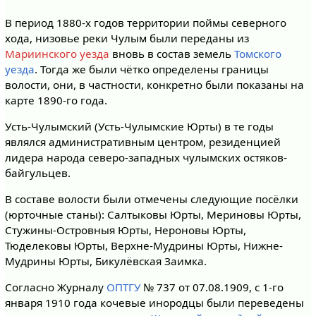
В период 1880-х годов территории поймы северного
хода, низовье реки Чулым были переданы из
Мариинского уезда
вновь в состав земель
Томского
уезда
. Тогда же были чётко определены границы
волости, они, в частности, конкретно были показаны на
карте 1890-го года.
Усть-Чулымский (Усть-Чулымские Юрты) в те годы
являлся административным центром, резиденцией
лидера народа северо-западных чулымских остяков-
байгульцев.
В составе волости были отмечены следующие посёлки
(юрточные станы): Салтыковы Юрты, Мериновы Юрты,
Стужины-Островныя Юрты, Нероновы Юрты,
Тюделековы Юрты, Верхне-Мудрины Юрты, Нижне-
Мудрины Юрты, Бикулёвская Заимка.
Согласно Журналу
ОПТГУ
№ 737 от 07.08.1909, с 1-го
января 1910 года кочевые инородцы были переведены