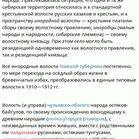
народа. Практиковалась ситуация, что одна и та же
сибирская территория относилась и к стандартной
крестьянской волости русских казаков и крестьян, и к
пространству
инородной волости
— крестьяне платили
сборы своему волостному правлению,
инородцы
(малые
народы и народности, сибирские племена) — своему
волостному князьцу. При этом село могло быть
резиденцией одновременно как волостного правления,
так и резиденцией князьца.
Все инородные волости
Томской губернии
постепенно,
по мере перехода на осёдлый образ жизни в
бревенчатых избах, преобразовались в единые типовые
волости к 1910—1912 гг.
Волость (и управа)
чулымско
-
обского
народа остяков-
байгулов, по своему происхождению восходящему к
древним народам
финно-угорцев
(
поморов
), с
неизведанных времён живших, вместе с родственными
им
чалдонами
-русинами, остяками-тунгусами,