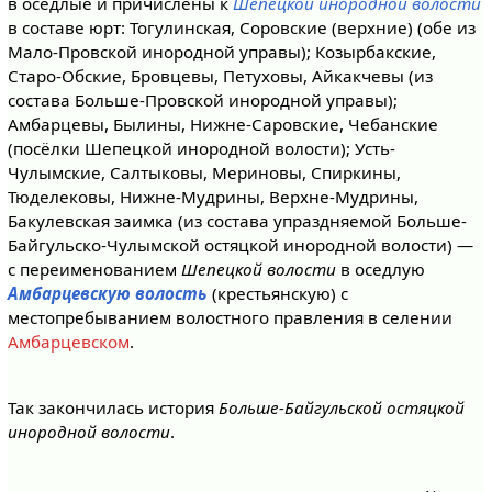
в оседлые и причислены к
Шепецкой инородной волости
в составе юрт: Тогулинская, Соровские (верхние) (обе из
Мало-Провской инородной управы); Козырбакские,
Старо-Обские, Бровцевы, Петуховы, Айкакчевы (из
состава Больше-Провской инородной управы);
Амбарцевы, Былины, Нижне-Саровские, Чебанские
(посёлки Шепецкой инородной волости); Усть-
Чулымские, Салтыковы, Мериновы, Спиркины,
Тюделековы, Нижне-Мудрины, Верхне-Мудрины,
Бакулевская заимка (из состава упраздняемой Больше-
Байгульско-Чулымской остяцкой инородной волости) —
с переименованием
Шепецкой волости
в оседлую
Амбарцевскую волость
(крестьянскую) с
местопребыванием волостного правления в селении
Амбарцевском
.
Так закончилась история
Больше-Байгульской остяцкой
инородной волости
.