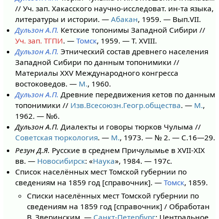
// Уч. зап. Хакасского научно-исследоват. ин-та языка,
литературы и истории. —
Абакан
, 1959. — Вып.VII.
Дульзон А.П.
Кетские топонимы Западной Сибири //
Уч. зап. ТГПИ
. —
Томск
, 1959. — Т. XVIII.
Дульзон А.П.
Этнический состав древнего населения
Западной Сибири по данным топонимики //
Материалы XXV Международного конгресса
востоковедов. —
М.
, 1960.
Дульзон А.П.
Древние передвижения кетов по данным
топонимики //
Изв.Все­союзн.Геогр.общества
. —
М.
,
1962. — №6.
Дульзон А.П.
Диалекты и говоры тюрков Чулыма //
Советская тюркология
. —
М.
, 1973. — № 2. — С.16—29.
Резун Д.Я.
Русские в среднем Причулымье в XVII-XIX
вв. —
Новосибирск
: «
Наука
», 1984. — 197с.
Список населённых мест Томской губернии по
сведениям на 1859 год [справочник]. —
Томск
, 1859.
Списки населённых мест Томской губернии по
сведениям на 1859 год [справочник] / Обработан
В. Зверинским. —
Санкт-Петербург
: Центральное