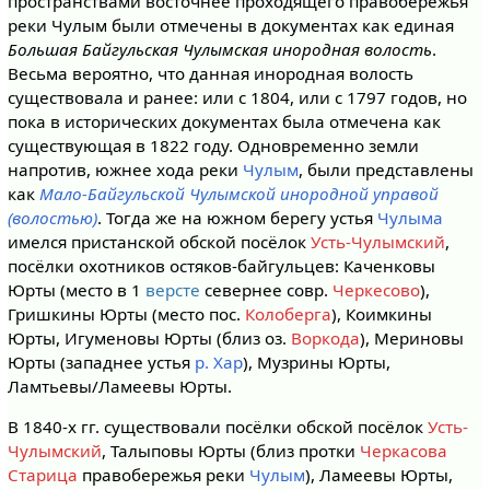
пространствами восточнее проходящего правобережья
реки Чулым были отмечены в документах как единая
Большая Байгульская Чулымская инородная волость
.
Весьма вероятно, что данная инородная волость
существовала и ранее: или с 1804, или с 1797 годов, но
пока в исторических документах была отмечена как
существующая в 1822 году. Одновременно земли
напротив, южнее хода реки
Чулым
, были представлены
как
Мало-Байгульской Чулымской инородной управой
(волостью)
. Тогда же на южном берегу устья
Чулыма
имелся пристанской обской посёлок
Усть-Чулымский
,
посёлки охотников остяков-байгульцев: Каченковы
Юрты (место в 1
версте
севернее совр.
Черкесово
),
Гришкины Юрты (место пос.
Колоберга
), Коимкины
Юрты, Игуменовы Юрты (близ оз.
Воркода
), Мериновы
Юрты (западнее устья
р. Хар
), Музрины Юрты,
Ламтьевы/Ламеевы Юрты.
В 1840-х гг. существовали посёлки обской посёлок
Усть-
Чулымский
, Талыповы Юрты (близ протки
Черкасова
Старица
правобережья реки
Чулым
), Ламеевы Юрты,