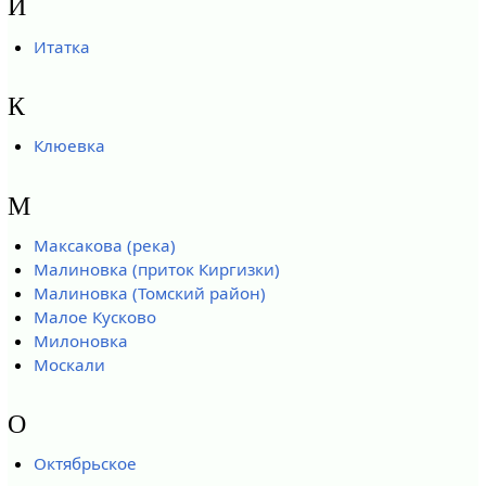
И
Итатка
К
Клюевка
М
Максакова (река)
Малиновка (приток Киргизки)
Малиновка (Томский район)
Малое Кусково
Милоновка
Москали
О
Октябрьское