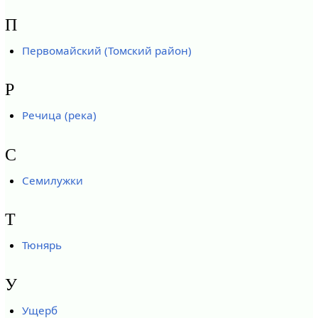
П
Первомайский (Томский район)
Р
Речица (река)
С
Семилужки
Т
Тюнярь
У
Ущерб