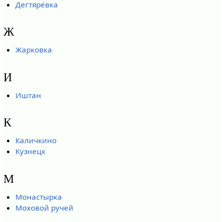
Дегтярёвка
Ж
Жарковка
И
Иштан
К
Каличкино
Кузнецк
М
Монастырка
Моховой ручей