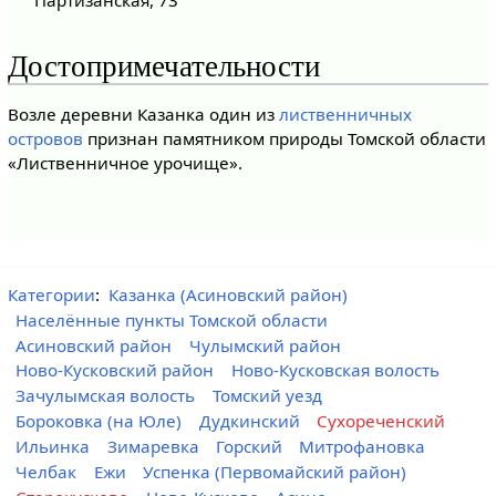
Достопримечательности
Возле деревни Казанка один из
лиственничных
островов
признан памятником природы Томской области
«Лиственничное урочище».
Категории
:
Казанка (Асиновский район)
Населённые пункты Томской области
Асиновский район
Чулымский район
Ново-Кусковский район
Ново-Кусковская волость
Зачулымская волость
Томский уезд
Бороковка (на Юле)
Дудкинский
Сухореченский
Ильинка
Зимаревка
Горский
Митрофановка
Челбак
Ежи
Успенка (Первомайский район)