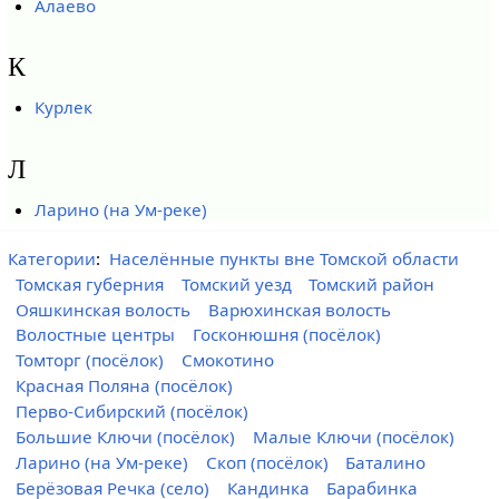
Алаево
К
Курлек
Л
Ларино (на Ум-реке)
Категории
:
Населённые пункты вне Томской области
Томская губерния
Томский уезд
Томский район
Ояшкинская волость
Варюхинская волость
Волостные центры
Госконюшня (посёлок)
Томторг (посёлок)
Смокотино
Красная Поляна (посёлок)
Перво-Сибирский (посёлок)
Большие Ключи (посёлок)
Малые Ключи (посёлок)
Ларино (на Ум-реке)
Скоп (посёлок)
Баталино
Берёзовая Речка (село)
Кандинка
Барабинка