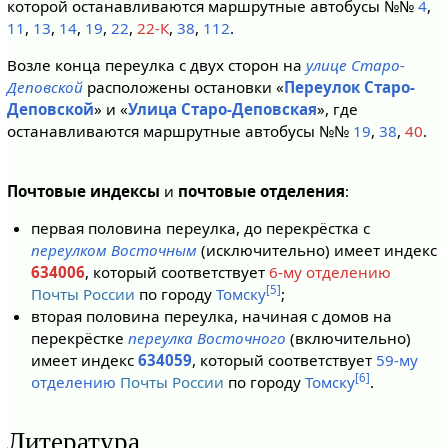
которой останавливаются маршрутные автобусы №№
4
,
11
,
13
,
14
,
19
,
22
,
22-К
,
38
,
112
.
Возле конца переулка с двух сторон на
улице Старо-
Деповской
расположены остановки «
Переулок Старо-
Деповской
» и «
Улица Старо-Деповская
», где
останавливаются маршрутные автобусы №№
19
,
38
,
40
.
Почтовые индексы
и
почтовые отделения
:
первая половина переулка, до перекрёстка с
переулком Восточным
(исключительно) имеет индекс
634006
, который соответствует
6-му отделению
[5]
Почты России
по городу
Томску
;
вторая половина переулка, начиная с домов на
перекрёстке
переулка Восточного
(включительно)
имеет индекс
634059
, который соответствует
59-му
[6]
отделению
Почты России
по городу
Томску
.
Литература