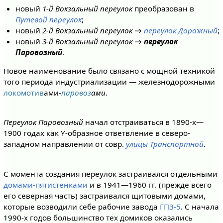
новый
1-й Вокзальный переулок
преобразован в
Путевой переулок
;
новый
2-й Вокзальный переулок
→
переулок Дорожный
;
новый
3-й Вокзальный переулок
→
переулок
Паровозный
.
Новое наименование было связано с мощной техникой
того периода индустриализации — железнодорожными
локомотив
ами-
паровоз
ами
.
Переулок Паровозный
начал отстраиваться в 1890-х—
1900 годах как Y-образное ответвление в северо-
западном направлении от совр.
улицы Транспортной
.
С момента создания переулок застраивался отдельными
домами-пятистенками
и в 1941—1960 гг. (прежде всего
его северная часть) застраивался щитовыми домами,
которые возводили себе рабочие завода
ГПЗ-5
. С начала
1990-х годов большинство тех домиков оказались