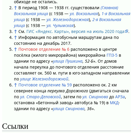
обиходе не остались.
↑
В период 1908 — 1938 гг. существовали
(Главная)
Вокзальная улица
(с 1938 —
ул. Вокзальная
),
1-я Вокзальная
улица
(с 1938 —
ул. Железнодорожная
),
2-я Вокзальная
улица
(с 1938 —
ул. Чулымская
).
↑
См.
ГИС «Яндекс. Карты», версия на июль 2020 года
.
↑
Информация по автобусным маршрутам дана по
состоянию на декабрь 2017.
↑
Почтовое отделение № 6
расположено в центре
посёлка (жилого микрорайона) микрорайона
ГПЗ-5
в
здании по адресу «
улица Пушкина
, 52-Б
». От домов
начала переулка до почтового отделения расстояние
составляет ок. 560 м. пути в юго-западном направлении
по
улице Железнодорожной
.
↑
Почтовое отделение № 59
расположено ок. 2 км
севернее конца
переулка Дорожного
(двигаться сначала
по
ул. Старо-Деповской
, затем по
ул. Смирнова
до
АРЗа
,
остановка «Бетонный завод» автобуса № 19) в
МКД
-
здании по адресу «
улица Смирнова
, 36
».
Ссылки