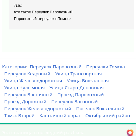
Теги
:
что такое Переулок Паровозный
Паровозный переулок в Томске
Категории
:
Переулок Паровозный
Переулки Томска
Переулок Кедровый
Улица Транспортная
Улица Железнодорожная
Улица Вокзальная
Улица Чулымская
Улица Старо-Деповская
Переулок Восточный
Проезд Паровозный
Проезд Дорожный
Переулок Вагонный
Переулок Железнодорожный
Посёлок Вокзальный
Томск Второй
Каштачный овраг
Октябрьский район
Эта страница в последний раз была