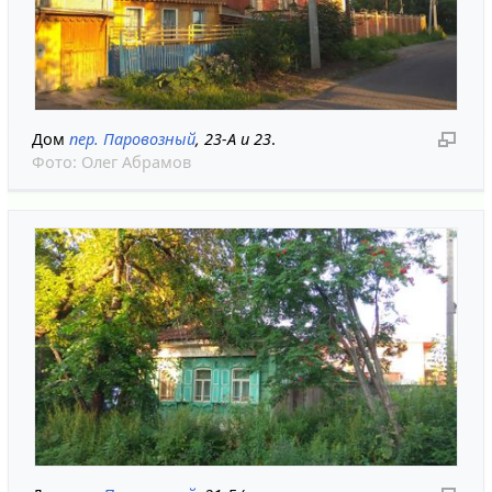
Дом
пер. Паровозный
, 23-А и 23
.
Фото:
Олег Абрамов