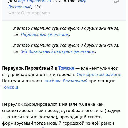
Дом
пер. Паровозный
, 21-Б
(он же: «
пер.
Восточный
, 12
»).
Фото:
Олег Абрамов
У этого термина существуют и другие значения,
см.
Паровозный (значения)
.
У этого термина существуют и другие значения,
см.
3-й Вокзальный переулок (значения)
.
Переу́лок Парово́зный
в
Томске
— элемент уличной
внутриквартальной сети города в
Октябрьском районе
.
Центральная часть
посёлка
Вокзальный
при станции
Томск-II
.
Переулок сформировался в начале XX века как
спроектированный проезд дугообразного типа (радиус
— относительно вокзала), проходящий сквозь
формируемый тогда новый городской жилой район