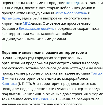
перестроены жителями в городские
коттедж
и. В 1980-е и
1990-е годы, после сноса старых небольших домов в
пространстве между улицами
Железнодорожной
и
Чулымской
, здесь были выстроены многоэтажные
кирпичные
МКД
-дома. Основное же пространство
бывшего
Вокзального посёлка
продолжает сохраняться
как территория малоэтажной застройки
индивидуальными жилыми домами.
Перспективные планы развития территории
В 2000-х годах ряд городских застроительных
организаций предложили рассмотреть властям города
возможность тотального сноса домов-коттеждей на всём
пространстве рабочего посёлка западнее вокзала
Томск-
II
— на территории от станции до микрорайонов
Каштака
(I, II, III). Эта территория предполагается как
плацдарм под выделение этих участков в черте города
под высотные жилищно-офисные домостроения в форме
так называемого
ЖК «Клёны»
. Нынешнее резидентное
население домохозяйств данного городского