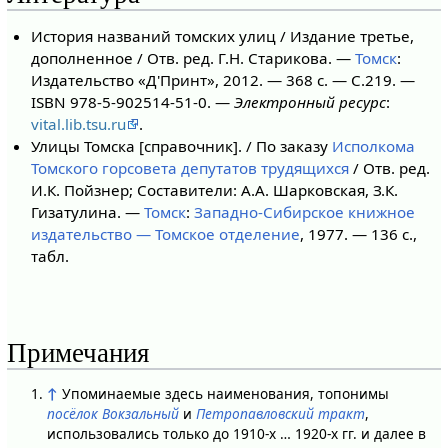
История названий томских улиц / Издание третье,
дополненное / Отв. ред. Г.Н. Старикова. —
Томск
:
Издательство «Д'Принт», 2012. — 368 с. — С.219. —
ISBN 978-5-902514-51-0. —
Электронный ресурс
:
vital.lib.tsu.ru
.
Улицы Томска [справочник]. / По заказу
Исполкома
Томского горсовета депутатов трудящихся
/ Отв. ред.
И.К. Пойзнер; Составители: А.А. Шарковская, З.К.
Гизатулина. —
Томск
:
Западно-Сибирское книжное
издательство — Томское отделение
, 1977. — 136 с.,
табл.
Примечания
↑
Упоминаемые здесь наименования, топонимы
посёлок Вокзальный
и
Петропавловский тракт
,
использовались только до 1910-х … 1920-х гг. и далее в