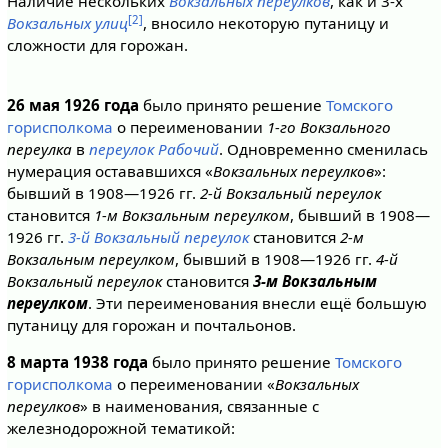
Наличие нескольких
Вокзальных переулков
, как и 3-х
[2]
Вокзальных улиц
, вносило некоторую путаницу и
сложности для горожан.
26 мая 1926 года
было принято решение
Томского
горисполкома
о переименовании
1-го Вокзального
переулка
в
переулок Рабочий
. Одновременно сменилась
нумерация остававшихся «
Вокзальных переулков
»:
бывший в 1908—1926 гг.
2-й Вокзальный переулок
становится
1-м Вокзальным переулком
, бывший в 1908—
1926 гг.
3-й Вокзальный переулок
становится
2-м
Вокзальным переулком
, бывший в 1908—1926 гг.
4-й
Вокзальный переулок
становится
3-м Вокзальным
переулком
. Эти переименования внесли ещё большую
путаницу для горожан и почтальонов.
8 марта 1938 года
было принято решение
Томского
горисполкома
о переименовании «
Вокзальных
переулков
» в наименования, связанные с
железнодорожной тематикой: