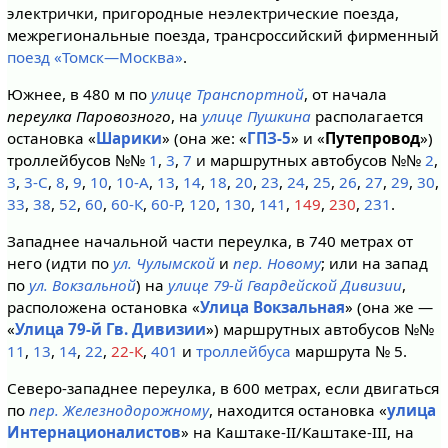
электрички, пригородные неэлектрические поезда,
межрегиональные поезда, трансроссийский фирменный
поезд «Томск—Москва»
.
Южнее, в 480 м по
улице Транспортной
, от начала
переулка Паровозного
, на
улице Пушкина
располагается
остановка «
Шарики
» (она же: «
ГПЗ-5
» и «
Путепровод
»)
троллейбусов №№
1
,
3
,
7
и маршрутных автобусов №№
2
,
3
,
3-C
,
8
,
9
,
10
,
10-А
,
13
,
14
,
18
,
20
,
23
,
24
,
25
,
26
,
27
,
29
,
30
,
33
,
38
,
52
,
60
,
60-К
,
60-Р
,
120
,
130
,
141
,
149
,
230
,
231
.
Западнее начальной части переулка, в 740 метрах от
него (идти по
ул. Чулымской
и
пер. Новому
; или на запад
по
ул. Вокзальной
) на
улице 79-й Гвардейской Дивизии
,
расположена остановка «
Улица Вокзальная
» (она же —
«
Улица 79-й Гв. Дивизии
») маршрутных автобусов №№
11
,
13
,
14
,
22
,
22-К
,
401
и
троллейбуса
маршрута № 5.
Северо-западнее переулка, в 600 метрах, если двигаться
по
пер. Железнодорожному
, находится остановка «
улица
Интернационалистов
» на Каштаке-II/Каштаке-III, на