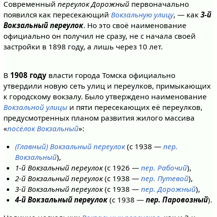
Современный
переулок Дорожный
первоначально
появился как пересекающий
Вокзальную улицу
, — как
3-й
Вокзальный переулок
. Но это своё наименование
официально он получил не сразу, не с начала своей
застройки в 1898 году, а лишь через 10 лет.
В
1908 году
власти города Томска официально
утвердили новую сеть улиц и переулков, примыкающих
к городскому вокзалу. Было утверждено наименование
Вокзальной улицы
и пяти пересекающих её переулков,
предусмотренных планом развития жилого массива
«
посёлок Вокзальный
»:
(Главный) Вокзальный переулок
(с 1938 —
пер.
Вокзальный
),
1-й Вокзальный переулок
(с 1926 —
пер. Рабочий
),
2-й Вокзальный переулок
(с 1938 —
пер. Путевой
),
3-й Вокзальный переулок
(с 1938 —
пер. Дорожный
),
4-й Вокзальный переулок
(с 1938 —
пер. Паровозный
).