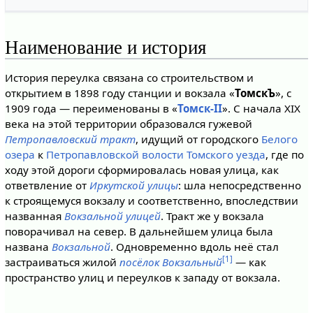
Наименование и история
История переулка связана со строительством и
открытием в 1898 году станции и вокзала «
ТомскЪ
», с
1909 года — переименованы в «
Томск-II
». С начала XIX
века на этой территории образовался гужевой
Петропавловский тракт
, идущий от городского
Белого
озера
к
Петропавловской волости
Томского уезда
, где по
ходу этой дороги сформировалась новая улица, как
ответвление от
Иркутской улицы
: шла непосредственно
к строящемуся вокзалу и соответственно, впоследствии
названная
Вокзальной улицей
. Тракт же у вокзала
поворачивал на север. В дальнейшем улица была
названа
Вокзальной
. Одновременно вдоль неё стал
[1]
застраиваться жилой
посёлок Вокзальный
— как
пространство улиц и переулков к западу от вокзала.