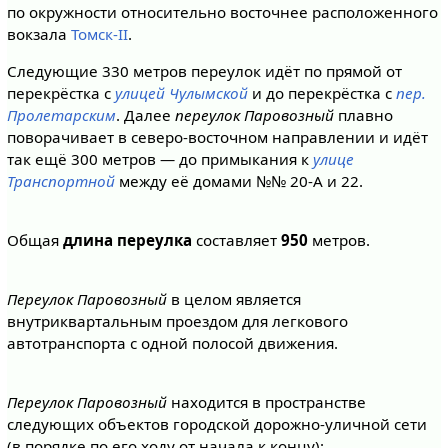
по окружности относительно восточнее расположенного
вокзала
Томск-II
.
Следующие 330 метров переулок идёт по прямой от
перекрёстка с
улицей Чулымской
и до перекрёстка с
пер.
Пролетарским
. Далее
переулок Паровозный
плавно
поворачивает в северо-восточном направлении и идёт
так ещё 300 метров — до примыкания к
улице
Транспортной
между её домами №№ 20-А и 22.
Общая
длина переулка
составляет
950
метров.
Переулок Паровозный
в целом является
внутриквартальным проездом для легкового
автотранспорта с одной полосой движения.
Переулок Паровозный
находится в пространстве
следующих объектов городской дорожно-уличной сети
(в порядке по его ходу от начала к концу):