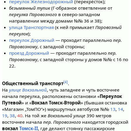
переулок Железнодорожный
(перекрёсток);
безымянный тупик
(Г-образное ответвление от
переулка Паровозного
в северо-западном
направлении между домами №№ 36 и 38);
улица Транспортная
(к ней примыкает
Паровозный
переулок
);
переулок Дорожный
— проходит параллельно
пер.
Паровозному
, с западной стороны;
проезд Дорожный
— проходит параллельно
пер.
Паровозному
, с западной стороны у домов №№ с 16 по
22.
[4]
Общественный транспорт
.
На
улице Вокзальной
, чуть западнее и чуть восточнее
начала переулка, расположены остановки «
Переулок
Путевой
» и «
Вокзал Томск-Второй
» (бывшая остановка
«Магазин „ТомПО“») маршрутных автобусов №№
13
,
14
,
19
,
38
,
40
. На той же
Вокзальной улице
390 метров
восточнее начала
пер. Паровозного
находится городской
вокзал
Томск-II
, где делают стоянку пассажирские