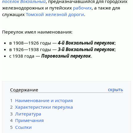
посёлок Вокзальный
, предназначавшийся для городских
железнодорожных и путейских
рабочих
, а также для
служащих
Томской железной дороги
.
Переулок имел наименования:
в 1908—1926 годы —
4-й Вокзальный переулок
;
в 1926—1938 годы —
3-й Вокзальный переулок
;
с 1938 года —
Паровозный переулок
.
Содержание
1
Наименование и история
2
Характеристики переулка
3
Литература
4
Примечания
5
Ссылки