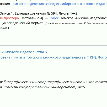
ования
Томского отделения Западно-Сибирского книжного издат
. Опись 1. Единица хранения № 594. Листы 1—2.
ие просторы
[Фотоальбом]. —
Томск
: Томское книжное издательст
нциклопедический формат. (
В альбоме напечатаны стихи Р. Рождественског
)
мычева.
о книжного издательства
отека»: книги Томского книжного издательства (ТКИ). Фот
х биографических и историографических источников текст
м. Томский государственный университет, 2015