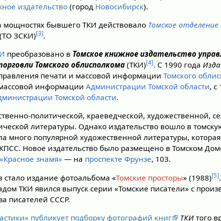
жное издательство
(город
Новосибирск
).
на мощностях бывшего ТКИ действовало
Томское отделение
[3]
(ТО ЗСКИ)
.
КИ
преобразовано в
Томское книжное издательство управ
[4]
торговли Томского облисполкома
(ТКИ)
. С 1990 года
Изд
Управления печати и массовой информации
Томского обли
 массовой информации
Администрации Томской области
, 
дминистрации Томской области
.
твенно-политической, краеведческой, художественной, с
ической литературы. Однако издательство вошло в томску
ла много популярной художественной литературы, которая
КПСС. Новое издательство было размещено в Томском Дом
«Красное знамя»
— на
проспекте Фрунзе
, 103.
[5]
в стало издание фотоальбома «
Томские просторы
» (1988)
адом ТКИ явился выпуск серии «Томские писатели» с прои
за писателей СССР.
астики» публикует подборку фотографий книг
ТКИ
того в