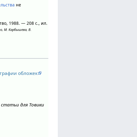
ельства
не
во, 1988. — 208 с., ил.
о, М. Карбышева, В.
ографии обложек
 статьи для Товики