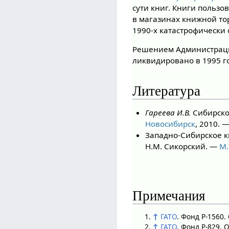
сути книг. Книги поль
в магазинах книжной тор
1990-х катастрофически 
Решением Администраци
ликвидировано в 1995 го
Литература
Гареева И.В.
Сибирское
Новосибирск
, 2010. 
Западно-Сибирское кн
Н.М. Сикорский. —
М.
Примечания
↑
ГАТО
. Фонд Р-1560
↑
ГАТО
. Фонд Р-829. 