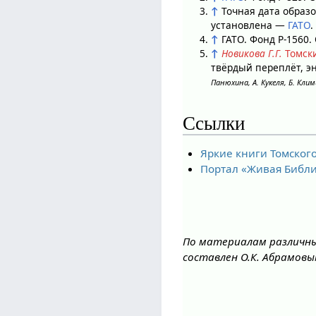
↑
Точная дата образ
установлена —
ГАТО
.
↑
ГАТО. Фонд Р-1560
↑
Новикова Г.Г.
Томск
твёрдый переплёт, э
Панюхина, А. Кукеля, Б. Кли
Ссылки
Яркие книги Томског
Портал «Живая Библи
По материалам различны
составлен О.К. Абрамовы