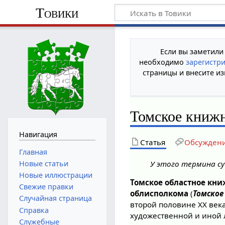
Товики
Если вы заметили
необходимо
зарегистр
страницы и внесите из
Томское книжн
Навигация
Статья
Обсужден
Главная
Новые статьи
У этого термина су
Новые иллюстрации
Томское областное кни
Свежие правки
облисполкома
(
Томское
Случайная страница
второй половине XX век
Справка
художественной и иной 
Служебные