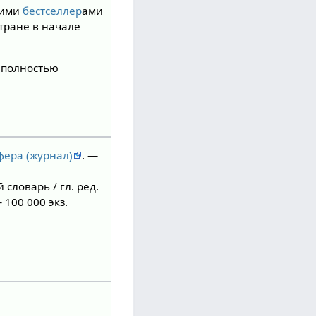
кими
бестселлер
ами
стране в начале
о полностью
фера (журнал)
. —
словарь / гл. ред.
— 100 000 экз.