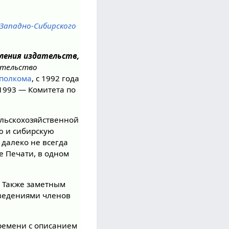
 Западно-Сибирского
ления издательств,
ательство
сполкома
, с 1992 года
с 1993 — Комитета по
ельскохозяйственной
ю и сибирскую
 далеко не всегда
е Печати, в одном
. Также заметным
зведениями членов
ремени с описанием