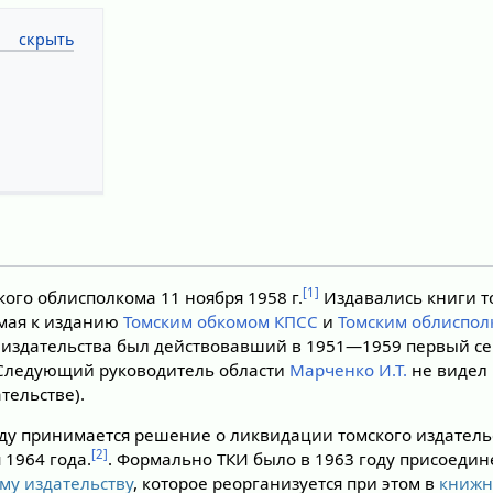
[1]
ого облисполкома 11 ноября 1958 г.
Издавались книги т
емая к изданию
Томским обкомом КПСС
и
Томским облиспо
 издательства был действовавший в 1951—1959 первый се
 Следующий руководитель области
Марченко И.Т.
не видел 
тельстве).
году принимается решение о ликвидации томского издатель
[2]
 1964 года.
. Формально ТКИ было в 1963 году присоедин
му издательству
, которое реорганизуется при этом в
книжн