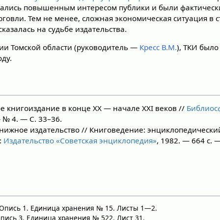
зовались повышенным интересом публики и были фактичес
говли. Тем не менее, сложная экономическая ситуация в 
сказалась на судьбе издательства.
и Томской области (руководитель —
Кресс В.М.
), ТКИ был
ду.
 книгоиздание в конце XX — начале XXI веков //
Библиос
— № 4. — С. 33–36.
ижное издательство // Книговедение: энциклопедический 
:
Издательство «Советская энциклопедия»
, 1982. — 664 с. 
. Опись 1. Единица хранения № 15. Листы 1—2.
Опись 3. Единица хранения № 522. Лист 31.