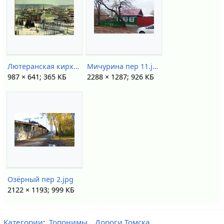
Лютеранская кирха 1903.jpg
Мичурина пер 11.jpg
987 × 641; 365 КБ
2288 × 1287; 926 КБ
Озёрный пер 2.jpg
2122 × 1193; 999 КБ
Категории
:
Топонимы
Дороги Томска