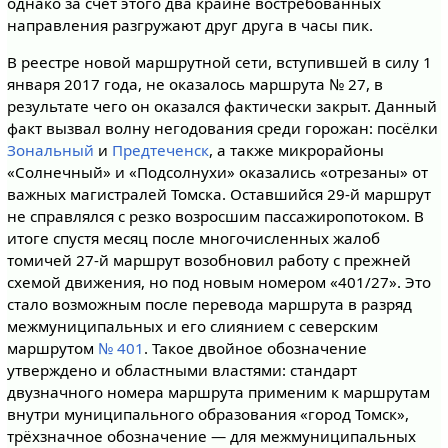
однако за счёт этого два крайне востребованных
направления разгружают друг друга в часы пик.
В реестре новой маршрутной сети, вступившей в силу 1
января 2017 года, не оказалось маршрута № 27, в
результате чего он оказался фактически закрыт. Данный
факт вызвал волну негодования среди горожан: посёлки
Зональный
и
Предтеченск
, а также микрорайоны
«Солнечный» и «Подсолнухи» оказались «отрезаны» от
важных магистралей Томска. Оставшийся 29-й маршрут
не справлялся с резко возросшим пассажиропотоком. В
итоге спустя месяц после многочисленных жалоб
томичей 27-й маршрут возобновил работу с прежней
схемой движения, но под новым номером «401/27». Это
стало возможным после перевода маршрута в разряд
межмуниципальных и его слиянием с северским
маршрутом
№ 401
. Такое двойное обозначение
утверждено и областными властями: стандарт
двузначного номера маршрута применим к маршрутам
внутри муниципального образования «город Томск»,
трёхзначное обозначение — для межмуниципальных