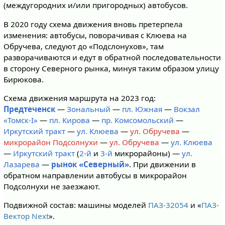
(междугородних и/или пригородных) автобусов.
В 2020 году схема движения вновь претерпела
изменения: автобусы, поворачивая с Клюева на
Обручева, следуют до «Подслонухов», там
разворачиваются и едут в обратной последовательности
в сторону Северного рынка, минуя таким образом улицу
Бирюкова.
Схема движения маршрута на 2023 год:
Предтеченск
—
Зональный
—
пл. Южная
—
Вокзал
«Томск-I»
—
пл. Кирова
—
пр. Комсомольский
—
Иркутский тракт
—
ул. Клюева
—
ул. Обручева
—
микрорайон Подсолнухи
—
ул. Обручева
—
ул. Клюева
—
Иркутский тракт
(
2-й
и
3-й
микрорайоны) —
ул.
Лазарева
—
рынок «Северный»
. При движении в
обратном направлении автобусы в микрорайон
Подсолнухи не заезжают.
Подвижной состав: машины моделей
ПАЗ-32054
и «
ПАЗ-
Вектор Next
».