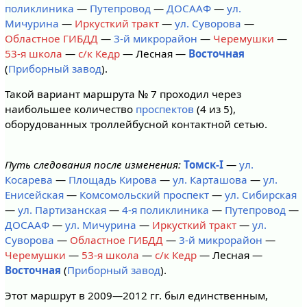
поликлиника
—
Путепровод
—
ДОСААФ
—
ул.
Мичурина
—
Иркусткий тракт
—
ул. Суворова
—
Областное ГИБДД
—
3-й микрорайон
—
Черемушки
—
53-я школа
—
с/к Кедр
— Лесная —
Восточная
(
Приборный завод
).
Такой вариант маршрута № 7 проходил через
наибольшее количество
проспектов
(4 из 5),
оборудованных троллейбусной контактной сетью.
Путь следования после изменения:
Томск-I
—
ул.
Косарева
—
Площадь Кирова
—
ул. Карташова
—
ул.
Енисейская
—
Комсомольский проспект
—
ул. Сибирская
—
ул. Партизанская
—
4-я поликлиника
—
Путепровод
—
ДОСААФ
—
ул. Мичурина
—
Иркусткий тракт
—
ул.
Суворова
—
Областное ГИБДД
—
3-й микрорайон
—
Черемушки
—
53-я школа
—
с/к Кедр
— Лесная —
Восточная
(
Приборный завод
).
Этот маршрут в 2009—2012 гг. был единственным,