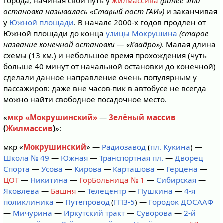
города, начиная свой путь у
Жилмассива
(ранее эта
остановка называлась «Старый пост ГАИ»)
и заканчивая
у
Южной площади
. В начале 2000-х годов продлён от
Южной площади до конца
улицы Мокрушина
(старое
название конечной остановки — «Квадро»)
. Малая длина
схемы (13 км.) и небольшое время прохождения (чуть
больше 40 минут от начальной остановки до конечной)
сделали данное направление очень популярным у
пассажиров: даже вне часов-пик в автобусе не всегда
можно найти свободное посадочное место.
«
мкр «Мокрушинский»
—
Зелёный массив
(
Жилмассив
)
»:
мкр «
Мокрушинский
» —
Радиозавод
(
пл. Кукина
) —
Школа № 49
—
Южная
—
Транспортная пл.
—
Дворец
Спорта
—
Усова
—
Кирова
—
Карташова
—
Герцена
—
ЦОТ
—
Никитина
—
ГорБольница № 1
—
Сибирская
—
Яковлева
—
Башня
—
Телецентр
—
Пушкина
—
4-я
поликлиника
—
Путепровод
(
ГПЗ-5
) —
Городок ДОСААФ
—
Мичурина
—
Иркутский тракт
—
Суворова
—
2-й