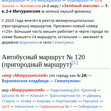
микрорайон
—
3-й микрорайон
—
Черёмушки
—
53-я
Школа
—
Жилмассив
(4-й мкр) / «
Зелёный массив
» —
1-
е, 2-е Мичуринские
(в летний период времени)
.
С 2020 года внесён в реестр межмуниципальных
(пригородных) маршрутов. Присвоен новый номер
«120». Бо́льшая часть машин работает в черте города по
схеме бывшего 24 маршрута, остальная — заезжает в
деревню
Воронино
и село
Семилужки
.
Автобусный маршрут № 120
[1]
(пригородный маршрут)
«
мкр «Мокрушинский»
(по городу как №
24
) —
Воронинское кладбище
—
Семилужки
»:
мкр «
Мокрушинский
» —
Радиозавод
(
пл. Кукина
) —
Школа № 49
—
Южная
—
Транспортная пл.
—
Дворец
Спорта
—
Усова
—
Кирова
—
Карташова
—
Герцена
—
ЦОТ
—
Никитина
—
ГорБольница № 1
—
Сибирская
—