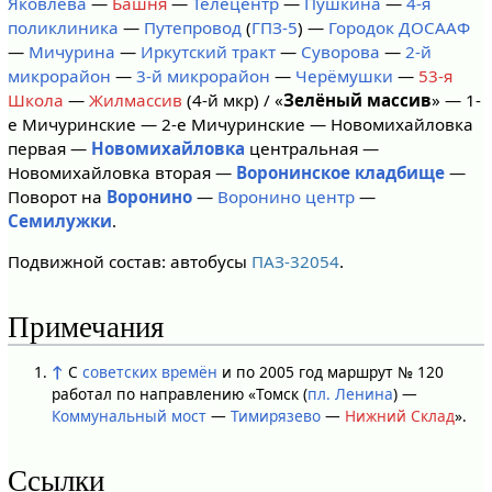
Яковлева
—
Башня
—
Телецентр
—
Пушкина
—
4-я
поликлиника
—
Путепровод
(
ГПЗ-5
) —
Городок ДОСААФ
—
Мичурина
—
Иркутский тракт
—
Суворова
—
2-й
микрорайон
—
3-й микрорайон
—
Черёмушки
—
53-я
Школа
—
Жилмассив
(4-й мкр) / «
Зелёный массив
» — 1-
е Мичуринские — 2-е Мичуринские — Новомихайловка
первая —
Новомихайловка
центральная —
Новомихайловка вторая —
Воронинское кладбище
—
Поворот на
Воронино
—
Воронино центр
—
Семилужки
.
Подвижной состав: автобусы
ПАЗ-32054
.
Примечания
↑
С
советских времён
и по 2005 год маршрут № 120
работал по направлению «Томск (
пл. Ленина
) —
Коммунальный мост
—
Тимирязево
—
Нижний Склад
».
Ссылки