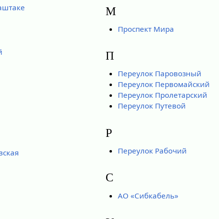
аштаке
М
Проспект Мира
й
П
Переулок Паровозный
Переулок Первомайский
Переулок Пролетарский
Переулок Путевой
Р
Переулок Рабочий
вская
С
АО «Сибкабель»