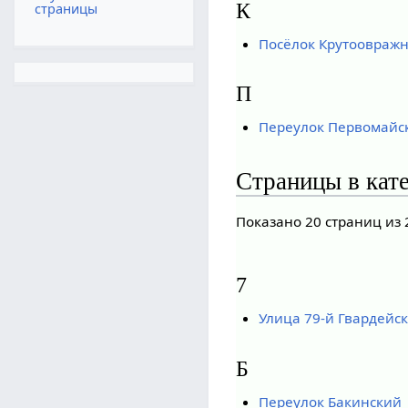
К
страницы
Посёлок Крутоовраж
П
Переулок Первомайс
Страницы в кат
Показано 20 страниц из 
7
Улица 79-й Гвардейс
Б
Переулок Бакинский