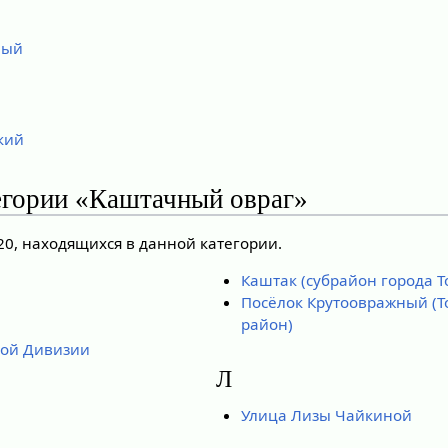
ный
кий
егории «Каштачный овраг»
20, находящихся в данной категории.
Каштак (субрайон города Т
Посёлок Крутоовражный (Т
район)
кой Дивизии
Л
Улица Лизы Чайкиной