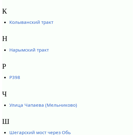
К
Колыванский тракт
Н
Нарымский тракт
Р
Р398
Ч
Улица Чапаева (Мельниково)
Ш
Шегарский мост через Обь