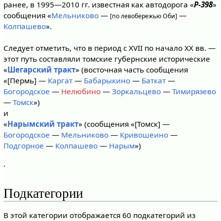
ранее, в 1995—2010 гг. известная как автодорога «
Р-398
»
сообщения «
Мельниково
—
—
[по левобережью Оби]
Колпашево
».
Следует отметить, что в период с XVII по начало XX вв. —
этот путь составляли томские губернские исторические
«
Шегарский тракт
» (восточная часть сообщения
«[Пермь] —
Каргат
—
Бабарыкино
—
Баткат
—
Богородское
—
Нелюбино
—
Зоркальцево
—
Тимирязево
—
Томск
»)
и
«
Нарымский тракт
» (сообщения «[Томск] —
Богородское
—
Мельниково
—
Кривошеино
—
Подгорное
—
Колпашево
—
Нарым
»)
.
Подкатегории
В этой категории отображается 60 подкатегорий из