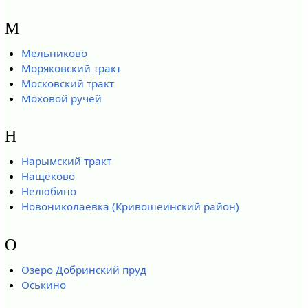
М
Мельниково
Моряковский тракт
Московский тракт
Моховой ручей
Н
Нарымский тракт
Нащёково
Нелюбино
Новониколаевка (Кривошеинский район)
О
Озеро Добринский пруд
Оськино