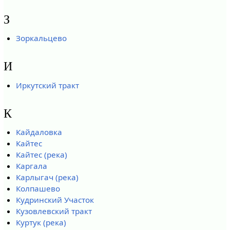
З
Зоркальцево
И
Иркутский тракт
К
Кайдаловка
Кайтес
Кайтес (река)
Каргала
Карлыгач (река)
Колпашево
Кудринский Участок
Кузовлевский тракт
Куртук (река)