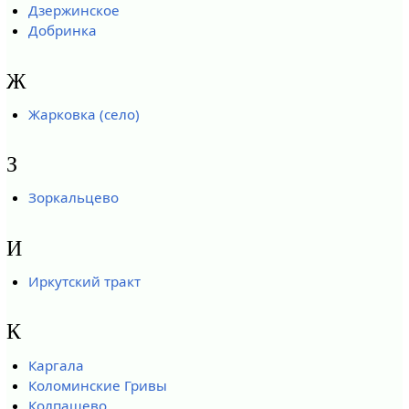
Дзержинское
Добринка
Ж
Жарковка (село)
З
Зоркальцево
И
Иркутский тракт
К
Каргала
Коломинские Гривы
Колпашево