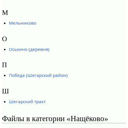
М
Мельниково
О
Оськино (деревня)
П
Победа (Шегарский район)
Ш
Шегарский тракт
Файлы в категории «Нащёково»