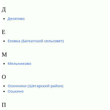
Д
Десятово
Е
Еловка (Баткатский сельсовет)
М
Мельниково
О
Осинники (Шегарский район)
Оськино
П