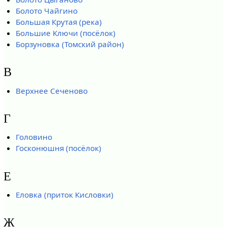
Болото Чайгино
Большая Крутая (река)
Большие Ключи (посёлок)
Борзуновка (Томский район)
В
Верхнее Сеченово
Г
Головино
Госконюшня (посёлок)
Е
Еловка (приток Кисловки)
Ж