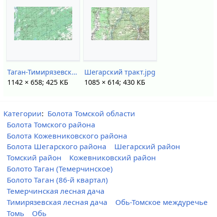
Таган-Тимирязевские болота.jpg
Шегарский тракт.jpg
1142 × 658; 425 КБ
1085 × 614; 430 КБ
Категории
:
Болота Томской области
Болота Томского района
Болота Кожевниковского района
Болота Шегарского района
Шегарский район
Томский район
Кожевниковский район
Болото Таган (Темерчинское)
Болото Таган (86-й квартал)
Темерчинская лесная дача
Тимирязевская лесная дача
Обь-Томское междуречье
Томь
Обь