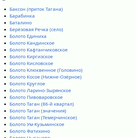
Баксон (приток Тагана)
Барабинка
Баталино
Берёзовая Речка (село)
Болото Единиха
Болото Кандинское
Болото Кафтанчиковское
Болото Киргизское
Болото Кисловское
Болото Клюквенное (Головино)
Болото Косое (Нижне-Озёрное)
Болото Круглое
Болото Ларино-Зырянское
Болото Пивоваровское
Болото Таган (86-й квартал)
Болото Таган (значения)
Болото Таган (Темерчинское)
Болото Ум-Кузьминское
Болото Фатихино
Болото Цыганово