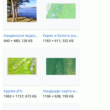
Кандинское водохранилище.jpg
Кирек и болота (карта НСО).jpg
640 × 480; 128 КБ
1183 × 611; 332 КБ
Курлек.JPG
Ландшафт-карта междуречья.jpg
1963 × 1157; 673 КБ
1106 × 638; 199 КБ