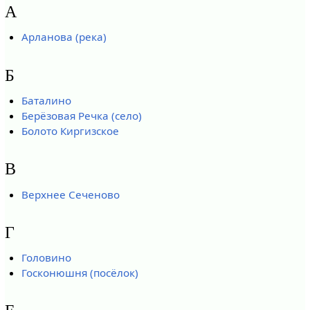
А
Арланова (река)
Б
Баталино
Берёзовая Речка (село)
Болото Киргизское
В
Верхнее Сеченово
Г
Головино
Госконюшня (посёлок)