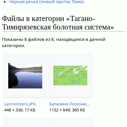
Чёрная речка (левый приток Томи)
Файлы в категории «Тагано-
Тимирязевская болотная система»
Показаны 8 файлов из 8, находящихся в данной
категории.
LarinoOzero.JPG
Баталино-Госконюшня на карте 1975.jpg
448 × 336; 17 КБ
1132 × 649; 360 КБ