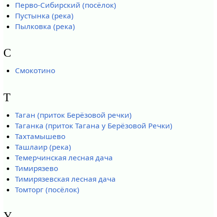
Перво-Сибирский (посёлок)
Пустынка (река)
Пылковка (река)
С
Смокотино
Т
Таган (приток Берёзовой речки)
Таганка (приток Тагана у Берёзовой Речки)
Тахтамышево
Ташлаир (река)
Темерчинская лесная дача
Тимирязево
Тимирязевская лесная дача
Томторг (посёлок)
У