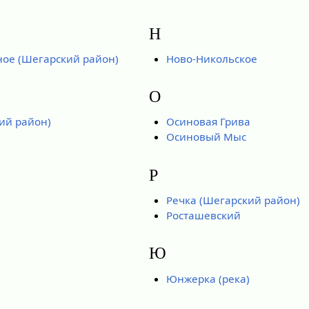
Н
ное (Шегарский район)
Ново-Никольское
О
ий район)
Осиновая Грива
Осиновый Мыс
Р
Речка (Шегарский район)
Росташевский
Ю
Юнжерка (река)