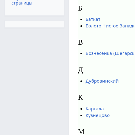
страницы
Б
Баткат
Болото Чистое Запад
В
Вознесенка (Шегарск
Д
Дубровинский
К
Каргала
Кузнецово
М