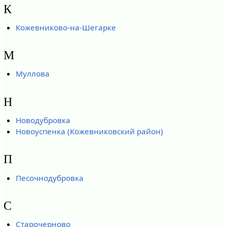
К
Кожевниково-на-Шегарке
М
Муллова
Н
Новодубровка
Новоуспенка (Кожевниковский район)
П
Песочнодубровка
С
Старочерново