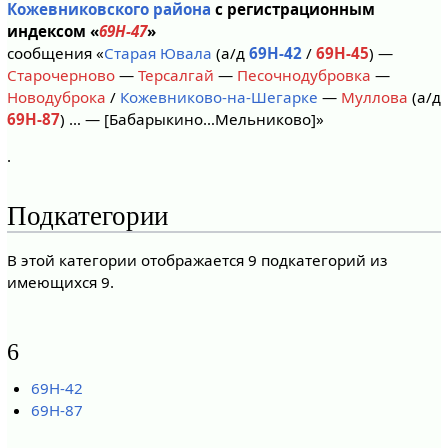
Кожевниковского района
с регистрационным
индексом «
69Н-47
»
сообщения «
Старая Ювала
(а/д
69Н-42
/
69Н-45
) —
Старочерново
—
Терсалгай
—
Песочнодубровка
—
Новодуброка
/
Кожевниково-на-Шегарке
—
Муллова
(а/д
69Н-87
) … — [Бабарыкино…Мельниково]»
.
Подкатегории
В этой категории отображается 9 подкатегорий из
имеющихся 9.
6
69Н-42
69Н-87