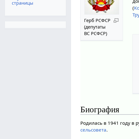
до
страницы
(
К
Тр
Герб РСФСР
(депутаты
ВС РСФСР)
Биография
Родилась в 1941 году в 
сельсовета
.