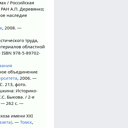
ах / Российская
 РАН А.П. Деревянко;
кое наследие
к
, 2008. —
стического труда,
атериалов областной
— ISBN 978-5-89702-
вания
нное объединение
ерситета
, 2006. —
С. 213, фото.
шкина: Историко-
С. Быкова. / 2-е
 — 262 с. —
хоза имени XXI
азета)
. —
Томск
,