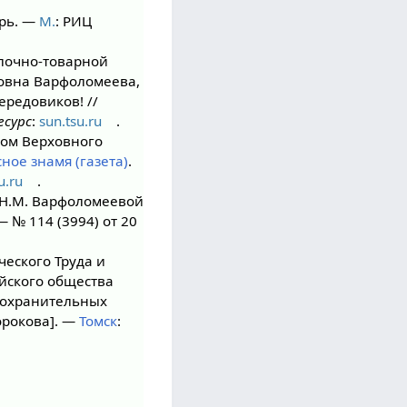
рь. —
М.
: РИЦ
олочно-товарной
овна Варфоломеева,
ередовиков! //
есурс
:
sun.tsu.ru
.
мом Верховного
ное знамя (газета)
.
u.ru
.
 Н.М. Варфоломеевой
 — № 114 (3994) от 20
ческого Труда и
йского общества
оохранительных
орокова]. —
Томск
: