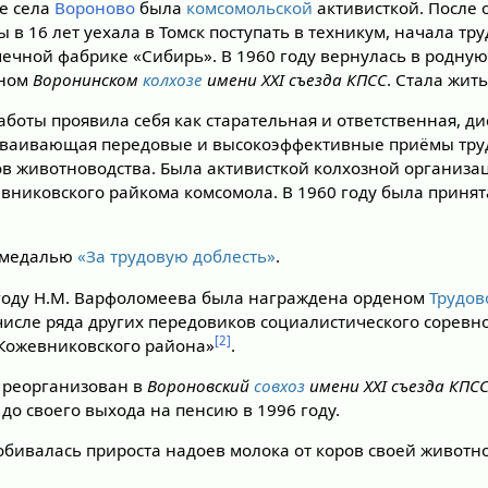
е села
Вороново
была
комсомольской
активисткой. После 
в 16 лет уехала в Томск поступать в техникум, начала тр
чечной фабрике «Сибирь». В 1960 году вернулась в родную
тном
Воронинском
колхозе
имени XXI съезда КПСС
. Стала жит
работы проявила себя как старательная и ответственная, 
осваивающая передовые и высокоэффективные приёмы тру
в животноводства. Была активисткой колхозной организ
никовского райкома комсомола. В 1960 году была принят
а медалью
«За трудовую доблесть»
.
 году Н.М. Варфоломеева была награждена орденом
Трудов
в числе ряда других передовиков социалистического сорев
[2]
 Кожевниковского района»
.
т реорганизован в
Вороновский
совхоз
имени XXI съезда КПС
до своего выхода на пенсию в 1996 году.
обивалась прироста надоев молока от коров своей животн