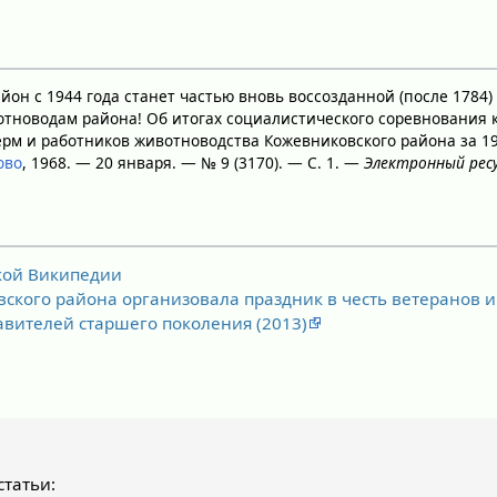
йон с 1944 года станет частью вновь воссозданной (после 1784
тноводам района! Об итогах социалистического соревнования к
рм и работников животноводства Кожевниковского района за 19
ово
, 1968. — 20 января. — № 9 (3170). — С. 1. —
Электронный рес
ской Википедии
ского района организовала праздник в честь ветеранов и
авителей старшего поколения (2013)
татьи: