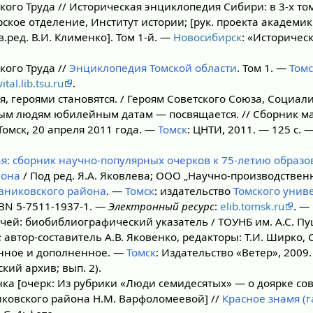
ого Труда // Историческая энциклопедия Сибири: в 3-х том
ское отделение, Институт истории; [рук. проекта академик
тв.ред. В.И. Клименко]. Том 1-й. —
Новосибирск
: «Историчес
кого Труда //
Энциклопедия Томской области
. Том 1. —
Томс
vital.lib.tsu.ru
.
, героями становятся. / Героям Советского Союза, Социали
ным людям юбилейным датам — посвящается. // Сборник м
омск, 20 апреля 2011 года. —
Томск
: ЦНТИ, 2011. — 125 с. 
я: сборник научно-популярных очерков к 75-летию образо
йона
/ Под ред. Я.А. Яковлева; ООО „Научно-производстве
вниковского района
. —
Томск
: издательство
Томского унив
ISBN 5-7511-1937-1. —
Электронный ресурс
:
elib.tomsk.ru
. — 
чей: биобиблиографический указатель / ТОУНБ им. А.С. Пу
автор-составитель А.В. Яковенко, редакторы: Т.И. Ширко, С.
нное и дополненное. —
Томск
: Издательство «Ветер», 2009.
кий архив; вып. 2).
ка [очерк: Из рубрики «Люди семидесятых» — о доярке сов
ковского района Н.М. Варфоломеевой] //
Красное знамя (г