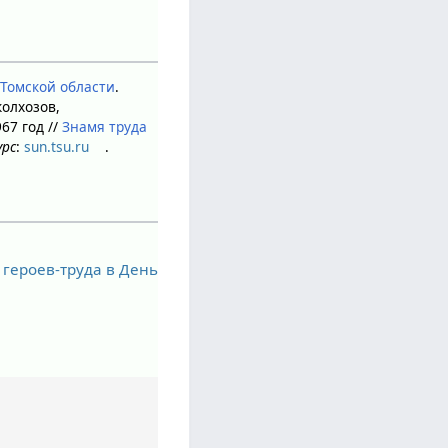
)
Томской области
.
олхозов,
67 год //
Знамя труда
урс
:
sun.tsu.ru
.
 героев-труда в День