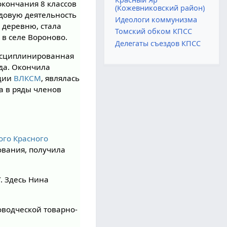
окончания 8 классов
(Кожевниковский район)
удовую деятельность
Идеологи коммунизма
 деревню, стала
Томский обком КПСС
ь в селе Вороново.
Делегаты съездов КПСС
дисциплинированная
да. Окончила
ации
ВЛКСМ
, являлась
а в ряды членов
ого Красного
нования, получила
С
. Здесь Нина
оводческой товарно-