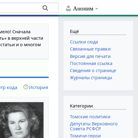
Аноним
Ещё
мело! Сначала
ть» в верхней части
Ссылки сюда
 статьи и о многом
Связанные правки
Версия для печати
Постоянная ссылка
Сведения о странице
Журналы страницы
тр кода
История
Категории
Томские политики
Депутаты Верховного
Совета РСФСР
Томичи-герои