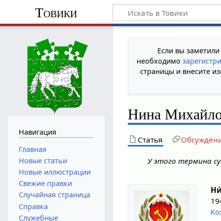
Товики
Если вы заметили
необходимо
зарегистр
страницы и внесите из
Нина Михайло
Навигация
Статья
Обсужден
Главная
Новые статьи
У этого термина су
Новые иллюстрации
Свежие правки
Ни
Случайная страница
19
Справка
Ко
Служебные