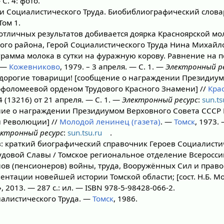
С. 4: фото.
и Социалистического Труда. Биобиблиографический слова
Том 1.
 отличных результатов добивается доярка Красноярской м
го района, Герой Социалистического Труда Нина Михайл
грамма молока в сутки на фуражную корову. Равнение на п
 —
Кожевниково
, 1979. – 3 апреля. — С. 1. —
Электронный р
 дорогие товарищи! [сообщение о награждении Президиу
рфоломеевой орденом Трудового Красного Знамени] //
Крас
4 (13216) от 21 апреля. — С. 1. —
Электронный ресурс
:
sun.ts
ние о награждении Президиумом Верховного Совета СССР
 Революции] //
Молодой ленинец (газета)
. —
Томск
, 1973.
ектронный ресурс
:
sun.tsu.ru
.
в: краткий биографический справочник Героев Социалисти
удовой Славы / Томское региональное отделение Всеросси
ов (пенсионеров) войны, труда, Вооружённых Сил и прав
ентации новейшей истории Томской области; [сост. Н.Б. М
 2013. — 287 с.: ил. — ISBN 978-5-98428-066-2.
алистического Труда. —
Томск
, 1986.