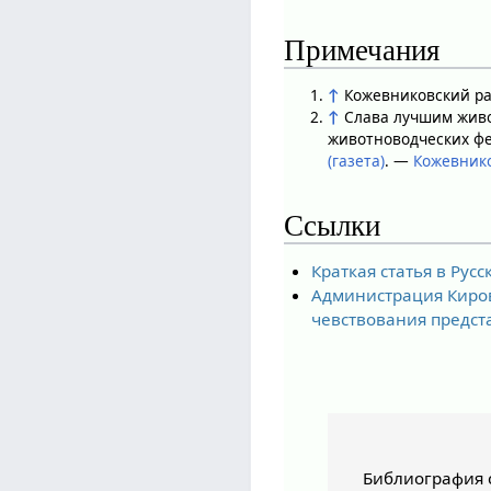
Примечания
↑
Кожевниковский ра
↑
Слава лучшим живо
животноводческих фе
(газета)
. —
Кожевник
Ссылки
Краткая статья в Рус
Администрация Киров
чевствования предст
Библиография с