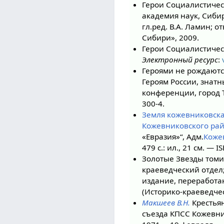
Герои Социалистическ
академия наук, Сибир
гл.ред. В.А. Ламин; о
Сибири», 2009.
Герои Социалистичес
Электронный ресурс
:
Героями не рождаются
Героям России, знат
конференции, город Т
300-4.
Земля кожевниковска
Кожевниковского ра
«Евразия»“, Адм.
Коже
479 с.: ил., 21 см. — 
Золотые Звезды томи
краеведческий отдел; 
издание, переработа
(Историко-краеведчес
Макшеев В.Н.
Крестьян
съезда КПСС Кожевни