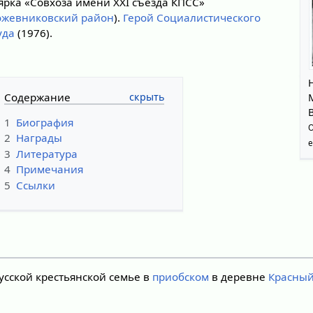
ярка «Совхоза имени XXI съезда КПСС»
ожевниковский район
).
Герой Социалистического
уда
(1976).
Содержание
1
Биография
О
2
Награды
е
3
Литература
4
Примечания
5
Ссылки
русской крестьянской семье в
приобском
в деревне
Красный