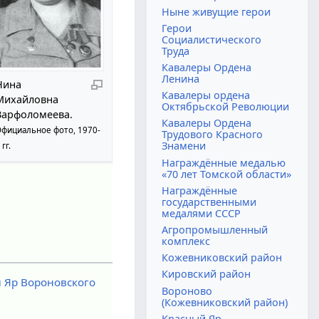
Ныне живущие герои
Герои
Социалистического
Труда
Кавалеры Ордена
Ленина
Нина
Кавалеры ордена
Михайловна
Октябрьской Революции
Варфоломеева.
Кавалеры Ордена
фициальное фото, 1970-
Трудового Красного
Знамени
 гг.
Награждённые медалью
«70 лет Томской области»
Награждённые
государственными
медалями СССР
Агропромышленный
комплекс
Кожевниковский район
Кировский район
 Яр
Вороновского
Вороново
(Кожевниковский район)
Красный Яр