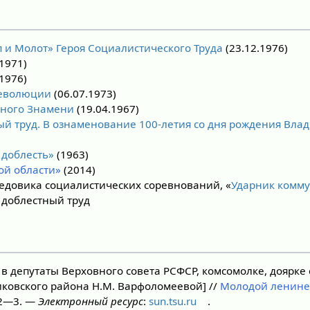
п и Молот»
Героя Социалистического Труда
(23.12.1976)
1971)
1976)
Революции
(06.07.1973)
сного Знамени
(19.04.1967)
ый труд. В ознаменование 100-летия со дня рождения Вл
 доблесть»
(1963)
ой области»
(2014)
едовика социалистических соревнований, «
Ударник комму
 доблестный труд
в депутаты Верховного совета РСФСР, комсомолке, доярке 
ковского района Н.М. Варфоломеевой] //
Молодой ленинец
 2—3. —
Электронный ресурс
:
sun.tsu.ru
.