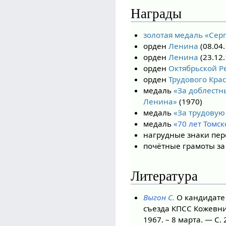
Награды
золотая медаль «Сер
орден
Ленина
(08.04.
орден
Ленина
(23.12.
орден
Октябрьской 
орден
Трудового Кра
медаль
«За доблестн
Ленина»
(1970)
медаль
«За трудовую
медаль
«70 лет Томск
нагрудные знаки пер
почётные грамоты за
Литература
Выгон С.
О кандидате 
съезда КПСС Кожевни
1967. – 8 марта. — С.