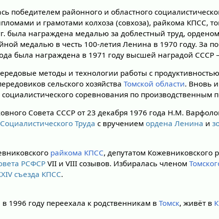
сь победителем районного и областного социалистическо
пломами и грамотами колхоза (совхоза), райкома КПСС, т
 гг. была награждена медалью за доблестный труд, ордено
йной медалью в честь 100-летия Ленина в 1970 году. За по
ода была награждена в 1971 году высшей наградой СССР
ередовые методы и технологии работы с продуктивностью
передовиков сельского хозяйства
Томской области
. Вновь 
 социалистического соревнования по производственным п
овного Совета СССР от 23 декабря 1976 года Н.М. Варфол
 Социалистического Труда
с вручением
ордена Ленина
и
з
евниковского
райкома КПСС
, депутатом Кожевниковского р
овета РСФСР
VII и VIII созывов. Избиралась членом
Томског
XXIV съезда КПСС
.
 в 1996 году переехала к родственникам в
Томск
, живёт в
К