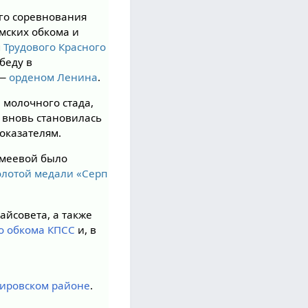
го соревнования
омских обкома и
м
Трудового Красного
беду в
 —
орденом Ленина
.
 молочного стада,
и вновь становилась
оказателям.
омеевой было
олотой медали «Серп
айсовета, а также
о обкома КПСС
и, в
ировском районе
.