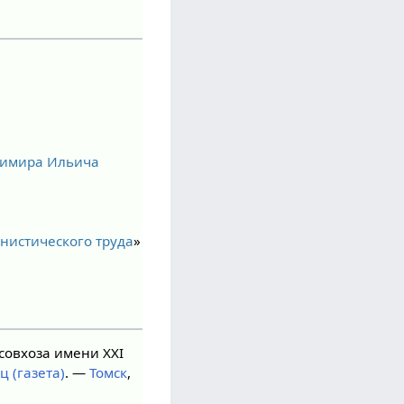
адимира Ильича
нистического труда
»
совхоза имени XXI
 (газета)
. —
Томск
,