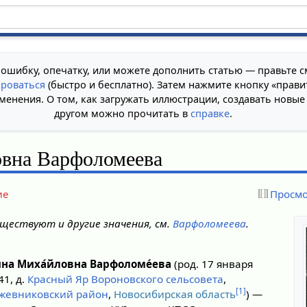
 ошибку, опечатку, или можете дополнить статью — правьте с
ироваться
(быстро и бесплатно). Затем нажмите кнопку «прави
менения. О том, как загружать иллюстрации, создавать новые
другом можно прочитать в
справке
.
вна Варфоломеева
ие
Просмо
ществуют и другие значения, см.
Варфоломеева
.
́на Миха́йловна Варфоломе́ева
(род. 17 января
41, д.
Красный Яр
Вороновского сельсовета
,
[1]
жевниковский район
,
Новосибирская область
) —