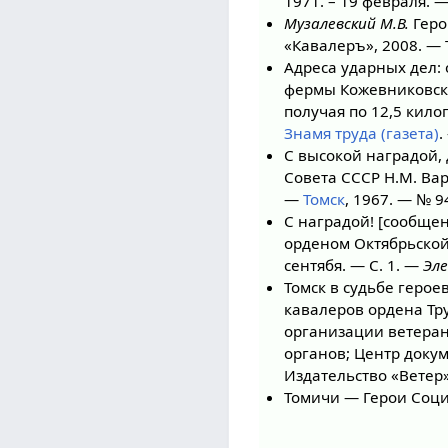
1971. – 19 февраля. — 
Музалевский М.В.
Геро
«Кавалеръ», 2008. — 
Адреса ударных дел:
фермы Кожевниковско
получая по 12,5 кило
Знамя труда (газета)
.
С высокой наградой,
Совета СССР Н.М. Ва
—
Томск
, 1967. — № 9
С наградой! [сообще
орденом Октябрьской
сентябя. — С. 1. —
Эл
Томск в судьбе герое
кавалеров ордена Тр
организации ветеран
органов; Центр докум
Издательство «Ветер»,
Томичи — Герои Соци