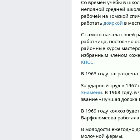
Со времён учёбы в школ
неполной средней школы 
рабочей на Томской спи
работать
дояркой
в мес
С самого начала своей 
работница, постоянно 
районные курсы мастеро
избранным членом Кожев
КПСС
.
В 1963 году награжден
За ударный труд в 1967
Знамени
. В 1968 году, 
звание «Лучшая доярка
В 1969 году колхоз буде
Варфоломеева работала 
В молодости ежегодно д
молочной фермы.