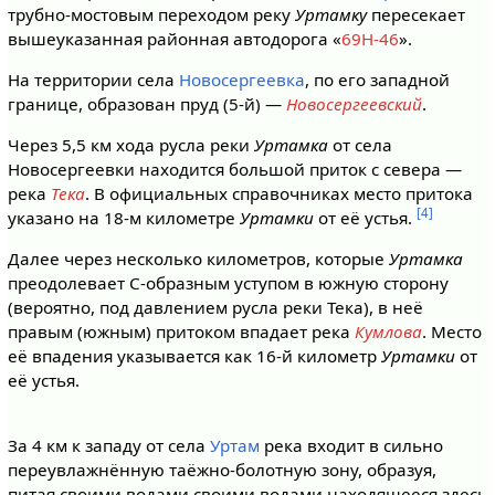
трубно-мостовым переходом реку
Уртамку
пересекает
вышеуказанная районная автодорога «
69Н-46
».
На территории села
Новосергеевка
, по его западной
границе, образован пруд (5-й) —
Новосергеевский
.
Через 5,5 км хода русла реки
Уртамка
от села
Новосергеевки находится большой приток с севера —
река
Тека
. В официальных справочниках место притока
[4]
указано на 18-м километре
Уртамки
от её устья.
Далее через несколько километров, которые
Уртамка
преодолевает С-образным уступом в южную сторону
(вероятно, под давлением русла реки Тека), в неё
правым (южным) притоком впадает река
Кумлова
. Место
её впадения указывается как 16-й километр
Уртамки
от
её устья.
За 4 км к западу от села
Уртам
река входит в сильно
переувлажнённую таёжно-болотную зону, образуя,
питая своими водами своими водами находящееся здесь