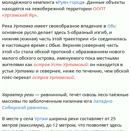
молодёжного кемпинга «
Руян-город
». Данные объекты
находятся на левобережной территории
ООПТ
«Уртамский Яр»
.
Река
Уртамка
имеет своеобразное впадение в
Обь
:
основное русло делает здесь S-образный изгиб, и
нижняя (южная) часть этой траектории «S» соединилась
в настоящее время с
Обью
. Верхняя (северная) часть
этой «S» стала обской протокой с образованием нового
малого обского острова, именуемого пока местными
жителями как
остров Усть-Уртамский
: он находится в
устье
Уртамки
и севернее, ниже по течению, чем обской
плёс-перекат
остров Уртамский
.
Характер реки
— равнинный, течёт сквозь лесо-таёжные
массивы по заболоченным низинам юга
Западно-
Сибирской равнины
.
В месте у села
Уртам
ширина реки составляет от 25
метров (максимум), до 12 метром, что позволяет здесь