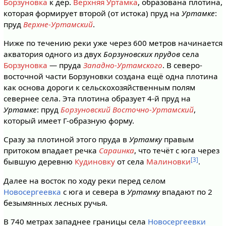
Борзуновка
к дер.
Верхняя Уртамка
, образована плотина,
которая формирует второй (от истока) пруд на
Уртамке
:
пруд
Верхне-Уртамский
.
Ниже по течению реки уже через 600 метров начинается
акватория одного из двух
Борзуновских прудов
села
Борзуновка
— пруда
Западно-Уртамского
. В северо-
восточной части Борзуновки создана ещё одна плотина
как основа дороги к сельскохозяйственным полям
севернее села. Эта плотина образует 4-й пруд на
Уртамке
: пруд
Борзуновский Восточно-Уртамский
,
который имеет Г-образную форму.
Сразу за плотиной этого пруда в
Уртамку
правым
притоком впадает речка
Сараинка
, что течёт с юга через
[3]
бывшую деревню
Кудиновку
от села
Малиновки
.
Далее на восток по ходу реки перед селом
Новосергеевка
с юга и севера в
Уртамку
впадают по 2
безымянных лесных ручья.
В 740 метрах западнее границы села
Новосергеевки