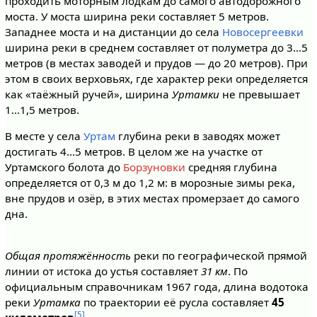
проходить моторным лодкам до самого автодорожного
моста. У моста ширина реки составляет 5 метров.
Западнее моста и на дистанции до села
Новосергеевки
ширина реки в среднем составляет от полуметра до 3…5
метров (в местах заводей и прудов — до 20 метров). При
этом в своих верховьях, где характер реки определяется
как «таёжный ручей», ширина
Уртамки
не превышает
1…1,5 метров.
В месте у села
Уртам
глубина реки в заводях может
достигать 4…5 метров. В целом же на участке от
Уртамского болота до
Борзуновки
средняя глубина
определяется от 0,3 м до 1,2 м: в морозные зимы река,
вне прудов и озёр, в этих местах промерзает до самого
дна.
Общая протяжённость
реки по географической прямой
линии от истока до устья составляет
31 км
. По
официальным справочникам 1967 года, длина водотока
реки
Уртамка
по траектории её русла составляет
45
[5]