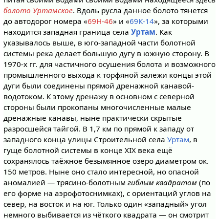
болото Уртамское
. Вдоль русла данное болото тянется
до автодорог номера «
69Н-46
» и «
69К-14
», за которыми
находится западная граница села
Уртам
. Как
указывалось выше, в юго-западной части болотной
системы река делает большую дугу в южную сторону. В
1970-х гг. для частичного осушения болота и возможного
промышленного выхода к торфяной залежи концы этой
дуги были соединены прямой дренажной канавой-
водотоком. К этому дренажу в основном с северной
стороны были прокопаны многочисленные малые
дренажные канавы, ныне практически скрытые
разросшейся тайгой. В 1,7 км по прямой к западу от
западного конца улицы Строительной села
Уртам
, в
гуще болотной системы в конце XIX века ещё
сохранялось таёжное безымянное озеро диаметром ок.
150 метров. Ныне оно стало интересной, но опасной
аномалией — трясино-болотным
гиблым квадратом
(по
его форме на аэрофотоснимках), с ориентаций углов на
север, на восток и на юг. Только один «западный» угол
немного выбивается из чёткого квадрата — он смотрит