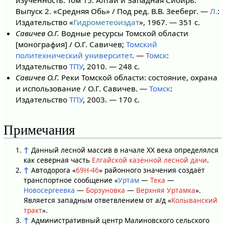
изученность. Том 15: Алтай и Западная Сибирь.
Выпуск 2. «Средняя Обь» / Под ред. В.В. Зееберг. —
Л.
:
Издательство «
Гидрометеоиздат
», 1967. — 351 с.
Савичев О.Г.
Водные ресурсы Томской области
[монография] / О.Г. Савичев;
Томский
политехнический университет
. —
Томск
:
Издательство
ТПУ
, 2010. — 248 с.
Савичев О.Г.
Реки Томской области: состояние, охрана
и использование / О.Г. Савичев. —
Томск
:
Издательство
ТПУ
, 2003. — 170 с.
Примечания
↑
Данный лесной массив в начале XX века определялся
как северная часть
Елгайской казённой лесной дачи
.
↑
Автодорога «
69Н-46
» районного значения создаёт
транспортное сообщение «
Уртам
—
Тека
—
Новосергеевка
—
Борзуновка
—
Верхняя Уртамка
».
Является западным ответвлением от а/д «
Колыванский
тракт
».
↑
Административный центр Малиновского сельского