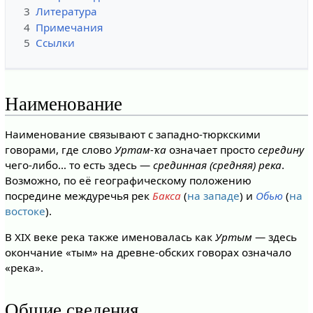
3
Литература
4
Примечания
5
Ссылки
Наименование
Наименование связывают с западно-тюркскими
говорами, где слово
Уртам-ҡа
означает просто
середину
чего-либо… то есть здесь —
срединная (средняя) река
.
Возможно, по её географическому положению
посредине междуречья рек
Бакса
(
на западе
) и
Обью
(
на
востоке
).
В XIX веке река также именовалась как
Уртым
— здесь
окончание «тым» на древне-обских говорах означало
«река».
Общие сведения