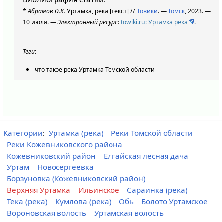
*
Абрамов О.К.
Уртамка, река [текст] //
Товики
. —
Томск
, 2023. —
10 июля. —
Электронный ресурс
:
towiki.ru: Уртамка река
.
Теги
:
что такое река Уртамка Томской области
Категории
:
Уртамка (река)
Реки Томской области
Реки Кожевниковского района
Кожевниковский район
Елгайская лесная дача
Уртам
Новосергеевка
Борзуновка (Кожевниковский район)
Верхняя Уртамка
Ильинское
Сараинка (река)
Тека (река)
Кумлова (река)
Обь
Болото Уртамское
Вороновская волость
Уртамская волость