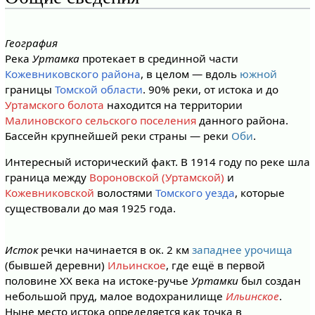
География
Река
Уртамка
протекает в срединной части
Кожевниковского района
, в целом — вдоль
южной
границы
Томской области
. 90% реки, от истока и до
Уртамского болота
находится на территории
Малиновского сельского поселения
данного района.
Бассейн крупнейшей реки страны — реки
Оби
.
Интересный исторический факт. В 1914 году по реке шла
граница между
Вороновской (Уртамской)
и
Кожевниковской
волостями
Томского уезда
, которые
существовали до мая 1925 года.
Исток
речки начинается в ок. 2 км
западнее
урочища
(бывшей деревни)
Ильинское
, где ещё в первой
половине XX века на истоке-ручье
Уртамки
был создан
небольшой пруд, малое водохранилище
Ильинское
.
Ныне место истока определяется как точка в