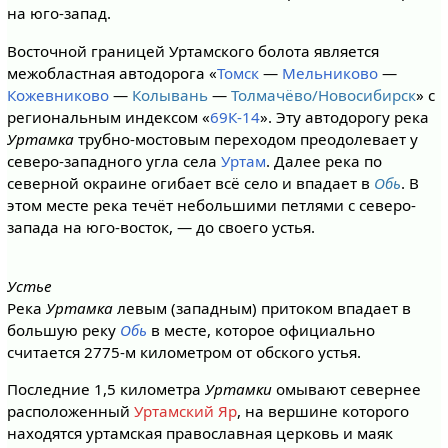
на юго-запад.
Восточной границей Уртамского болота является
межобластная автодорога «
Томск
—
Мельниково
—
Кожевниково
—
Колывань
—
Толмачёво/Новосибирск
» с
региональным индексом «
69К-14
». Эту автодорогу река
Уртамка
трубно-мостовым переходом преодолевает у
северо-западного угла села
Уртам
. Далее река по
северной окраине огибает всё село и впадает в
Обь
. В
этом месте река течёт небольшими петлями с северо-
запада на юго-восток, — до своего устья.
Устье
Река
Уртамка
левым (западным) притоком впадает в
большую реку
Обь
в месте, которое официально
считается 2775-м километром от обского устья.
Последние 1,5 километра
Уртамки
омывают севернее
расположенный
Уртамский Яр
, на вершине которого
находятся уртамская православная церковь и маяк