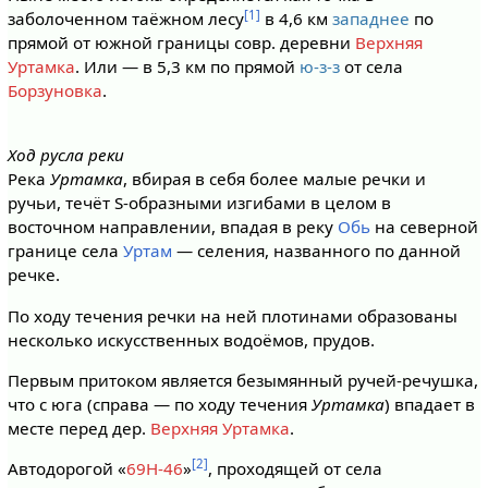
[1]
заболоченном таёжном лесу
в 4,6 км
западнее
по
прямой от южной границы совр. деревни
Верхняя
Уртамка
. Или — в 5,3 км по прямой
ю-з-з
от села
Борзуновка
.
Ход русла реки
Река
Уртамка
, вбирая в себя более малые речки и
ручьи, течёт S-образными изгибами в целом в
восточном направлении, впадая в реку
Обь
на северной
границе села
Уртам
— селения, названного по данной
речке.
По ходу течения речки на ней плотинами образованы
несколько искусственных водоёмов, прудов.
Первым притоком является безымянный ручей-речушка,
что с юга (справа — по ходу течения
Уртамка
) впадает в
месте перед дер.
Верхняя Уртамка
.
[2]
Автодорогой «
69Н-46
»
, проходящей от села