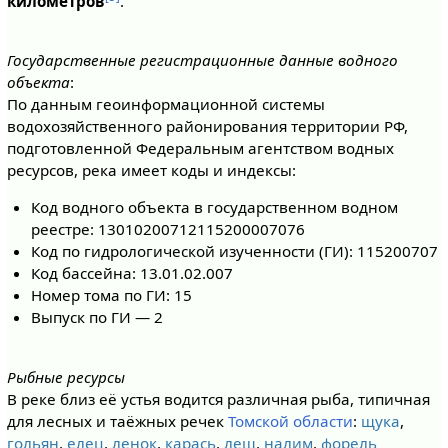
километров
.
Государственные регистрационные данные водного
объекта
:
По данным геоинформационной системы
водохозяйственного районирования территории РФ,
подготовленной Федеральным агентством водных
ресурсов, река имеет коды и индексы:
Код водного объекта в государственном водном
реестре: 13010200712115200007076
Код по гидрологической изученности (ГИ): 115200707
Код бассейна: 13.01.02.007
Номер тома по ГИ: 15
Выпуск по ГИ — 2
Рыбные ресурсы
В реке близ её устья водится различная рыба, типичная
для лесных и таёжных речек
Томской области
:
щука
,
гольян
,
елец
,
ленок
,
карась
,
лещ
,
налим
,
форель