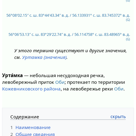
(G)
56°08′02.15″ с. ш.
83°44′43.34″ в. д.
/
56.133931° с. ш.
83.745372° в. д.
(G)
56°06′53.13″ с. ш.
83°29′22.74″ в. д.
/
56.114758° с. ш.
83.48965° в. д.
(G)
У этого термина существуют и другие значения,
см.
Уртамка (значения)
.
Урта́мка
— небольшая несудоходная речка,
левобережный приток
Оби
; протекает по территории
Кожевниковского района
, на левобережье реки
Оби
.
Содержание
1
Наименование
2
Общие сведения