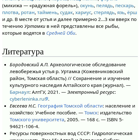
(микижа — «радужная форель»),
окунь
,
пелядь
,
пескарь
,
плотва
,
ротан
,
таймень
,
судак
,
хариус
,
стерлядь
,
язь
,
ёрш
и др. В месте от устья и далее примерно 2…3 км вверх по
течению
Уртамки
в ней представлены все рыбы,
которые водятся в
Средней Оби
.
Литература
Бородовский А.П.
Археологическое обследование
левобережья устья р. Уртамка (Кожевниковский
район, Томская область) // Сохранение и изучение
культурного наследия Алтайского края (журнал). —
Барнаул
: АлтГУ, 2021. —
Электронный ресурс
:
cyberleninka.ru
.
Евсеева Н.С.
География Томской области
: население и
хозяйство: Учебное пособие. —
Томск
: издательство
Томского университета
, 2005. — 168 с. — ISBN 5-
94621-106-4.
Ресурсы поверхностных вод СССР: Гидрологическая