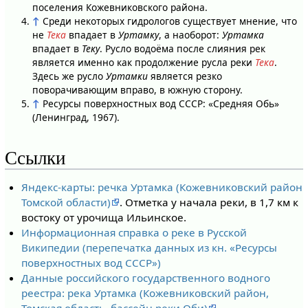
поселения Кожевниковского района.
↑
Среди некоторых гидрологов существует мнение, что
не
Тека
впадает в
Уртамку
, а наоборот:
Уртамка
впадает в
Теку
. Русло водоёма после слияния рек
является именно как продолжение русла реки
Тека
.
Здесь же русло
Уртамки
является резко
поворачивающим вправо, в южную сторону.
↑
Ресурсы поверхностных вод СССР: «Средняя Обь»
(Ленинград, 1967).
Ссылки
Яндекс-карты: речка Уртамка (Кожевниковский район
Томской области)
. Отметка у начала реки, в 1,7 км к
востоку от урочища Ильинское.
Информационная справка о реке в Русской
Википедии (перепечатка данных из кн. «Ресурсы
поверхностных вод СССР»)
Данные российского государственного водного
реестра: река Уртамка (Кожевниковский район,