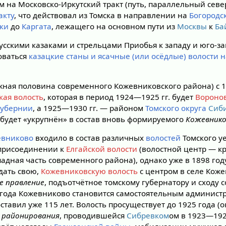
м на Московско-Иркутский тракт (путь, параллельный сев
акту
, что действовал из Томска в направлении на
Богородс
ки
до
Каргата
, лежащего на основном пути из
Москвы
к
Ба
усскими казаками и стрельцами Приобья к западу и юго-за
оваться
казацкие станы и ясачные (или осёдлые) волости 
ная половина современного Кожевниковского района) с 1
кая волость
, которая в период 1924—1925 гг. будет
Вороно
губернии
, а 1925—1930 гг. — районом
Томского округа
Сиби
будет «укрупнён» в состав вновь формируемого
Кожевнико
евниково
входило в состав различных
волостей
Томского уе
 присоединении к
Елгайской волости
(волостной центр — кр
ападная часть современного района), однако уже в 1898 го
дать свою,
Кожевниковскую волость
с центром в селе Коже
е правление
, подъотчётное томскому губернатору и сходу 
 года Кожевниково становится самостоятельным админист
оставил уже 115 лет. Волость просуществует до 1925 года (ок
 районирования
, проводившейся
Сибревком
ом в 1923—1926