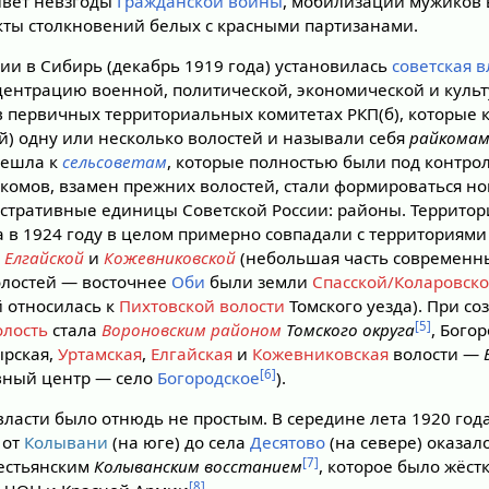
ивёт невзгоды
Гражданской войны
, мобилизации мужиков
акты столкновений белых с красными партизанами.
ии в Сибирь (декабрь 1919 года) установилась
советская в
центрацию военной, политической, экономической и культ
в первичных территориальных комитетах РКП(б), которые 
й) одну или несколько волостей и называли себя
райкомам
решла к
сельсоветам
, которые полностью были под контро
комов, взамен прежних волостей, стали формироваться н
стративные единицы Советской России: районы. Террито
 в 1924 году в целом примерно совпадали с территориями
,
Елгайской
и
Кожевниковской
(небольшая часть современны
волостей — восточнее
Оби
были земли
Спасской/Коларовско
 относилась к
Пихтовской волости
Томского уезда). При со
[5]
олость
стала
Вороновским районом
Томского округа
, Богор
ырская,
Уртамская
,
Елгайская
и
Кожевниковская
волости —
[6]
вный центр — село
Богородское
).
власти было отнюдь не простым. В середине лета 1920 год
 от
Колывани
(на юге) до села
Десятово
(на севере) оказал
[7]
естьянским
Колыванским восстанием
, которое было жёст
[8]