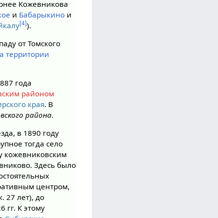
ернее Кожевникова
кое
и
Бабарыкино
и
[4]
йкалу
).
паду от Томского
на территории
887 года
вским районом
рского края
. В
вского района
.
зда, в 1890 году
упное тогда село
ду кожевниковским
вниково. Здесь было
состоятельных
ративным центром,
. 27 лет), до
 гг. К этому