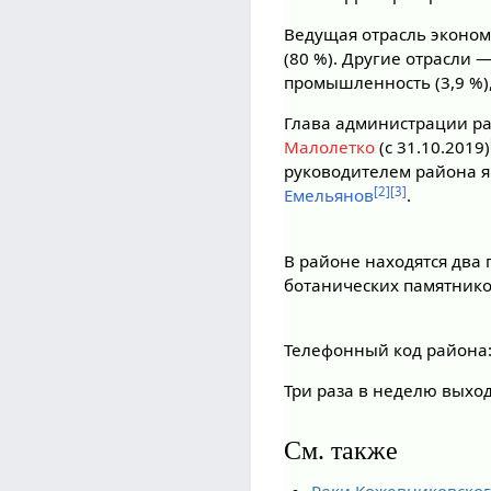
Ведущая отрасль эконом
(80 %). Другие отрасли —
промышленность (3,9 %), 
Глава администрации р
Малолетко
(с 31.10.2019)
руководителем района 
[2]
[3]
Емельянов
.
В районе находятся два 
ботанических памятнико
Телефонный код района: 
Три раза в неделю выхо
См. также
Реки Кожевниковског