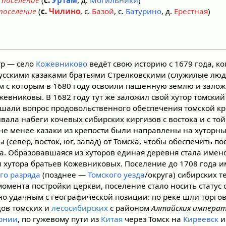
 поселение
(
с.
Уртам
, д.
Могильники
)
 поселение
(
с.
Чилино
, с.
Базой
, с.
Батурино
, д.
Ерестная
)
р — село
Кожевниково
ведёт свою историю с 1679 года, к
русскими казаками братьями Стрелковскими (служилые лю
ом с которым в 1680 году освоили пашенную землю и залож
жевниковы. В 1682 году тут же заложил свой хутор томски
ешали вопрос продовольственного обеспечения томской кр
вала набеги кочевых сибирских киргизов с востока и с то
не менее казаки из крепости были направлены на хутор
 (север, восток, юг, запад) от Томска, чтобы обеспечить п
а. Образовавшаяся из хуторов единая деревня стала имен
 хутора братьев Кожевниковых. Поселение до 1708 года и
го разряда
(позднее —
Томского уезда
/округа) сибирских 
омента постройки церкви, поселение стало носить статус
чно удачным с географической позиции: по реке шли тор
ов томских и
лесосибирских
с районом
Алтайских императ
ернии
, по гужевому пути из
Китая
через Томск на
Киреевск
и