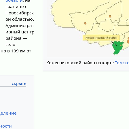
границе с
Новосибирск
ой областью.
Администрат
ивный центр
района —
село
но в 109 км от
Кожевниковский район на карте
Томско
деление
ности