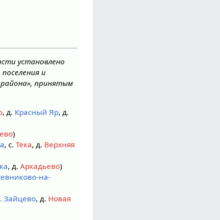
асти установлено
 поселения и
 района», принятым
о
, д.
Красный Яр
, д.
ево
)
ка
, с.
Тека
, д.
Верхняя
ка
, д.
Аркадьево
)
евниково-на-
. Зайцево
, д.
Новая