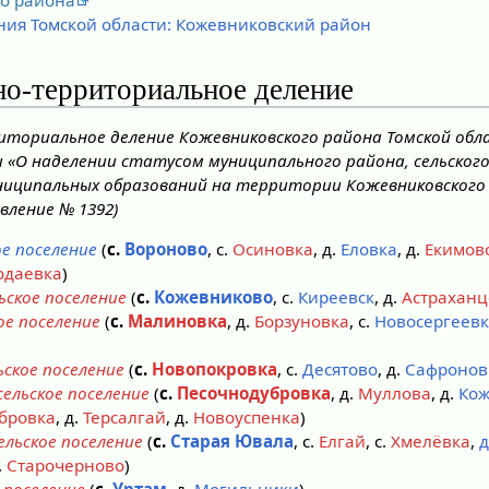
ия Томской области: Кожевниковский район
о-территориальное деление
ориальное деление Кожевниковского района Томской обл
 «О наделении статусом муниципального района, сельского
ниципальных образований на территории Кожевниковского
вление № 1392)
ое поселение
(
с.
Вороново
, с.
Осиновка
, д.
Еловка
, д.
Екимов
одаевка
)
ьское поселение
(
с.
Кожевниково
, с.
Киреевск
, д.
Астраханц
ое поселение
(
с.
Малиновка
, д.
Борзуновка
, с.
Новосергеев
ьское поселение
(
с.
Новопокровка
, с.
Десятово
, д.
Сафронов
сельское поселение
(
с.
Песочнодубровка
, д.
Муллова
, д.
Кож
бровка
, д.
Терсалгай
, д.
Новоуспенка
)
льское поселение
(
с.
Старая Ювала
, с.
Елгай
, с.
Хмелёвка
,
д
д.
Старочерново
)