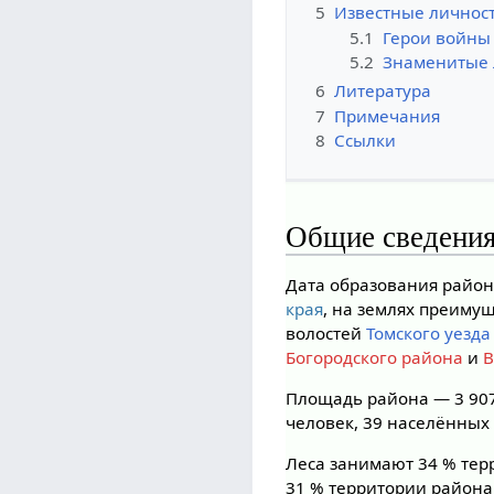
5
Известные личнос
5.1
Герои войны
5.2
Знаменитые
6
Литература
7
Примечания
8
Ссылки
Общие сведени
Дата образования района
края
, на землях преим
волостей
Томского уезда
Богородского района
и
В
Площадь района — 3 907,
человек, 39 населённых 
Леса занимают 34 % тер
31 % территории района