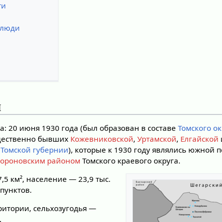
ти
 люди
я
: 20 июня 1930 года (был образован в составе
Томского о
ущественно бывших
Кожевниковской
,
Уртамской
,
Елгайской
Томской губернии
), которые к 1930 году являлись южной
ороновским районом
Томского краевого округа.
5 км², население — 23,9 тыс.
пунктов.
ритории, сельхозугодья —
.