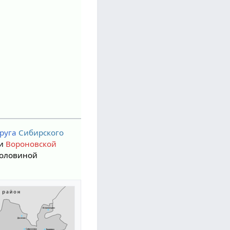
круга
Сибирского
и
Вороновской
 половиной