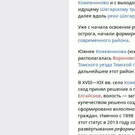
Кожевниково
и с выходо
идущему
Шегарскому тр
далее вдоль
реки Шегар
Уже с начала освоения р
острога, начали формир
современного района
.
Южнее
Кожевникова
(юж
располагалась
Вороновс
Томского уезда
Томской 
дальнейшем этот район 
В XVIII—XIX вв. село
Кож
сход принял решение о
Елгайское
, волость — з
купечеством решено соз
сформировано
волостно
граждан. Именно с 1898
этот статус в 2013 году с
развёртывания
реформы