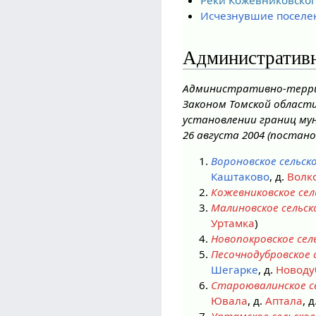
Исчезнувшие поселен
Административн
Административно-террит
Законом Томской области
установлении границ му
26 августа 2004 (постано
Вороновское сельск
Каштаково
, д.
Волк
Кожевниковское сел
Малиновское сельск
Уртамка
)
Новопокровское сел
Песочнодубровское 
Шегарке
, д.
Новоду
Староювалинское се
Ювала
, д.
Аптала
, 