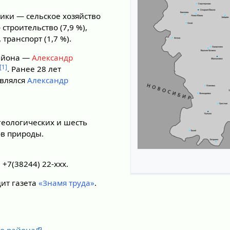
ики — сельское хозяйство
 строительство (7,9 %),
транспорт (1,7 %).
айона —
Александр
[1]
. Ранее 28 лет
являлся
Александр
геологических и шесть
в природы.
+7(38244) 22-ххх.
дит газета
«Знамя труда»
.
о района