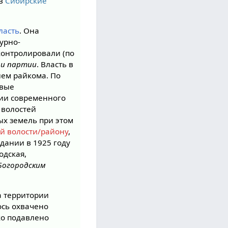
 в
Сибирские
ласть
. Она
урно-
контролировали (по
и партии
. Власть в
лем райкома. По
овые
рии современного
 волостей
х земель при этом
й волости/району
,
здании в 1925 году
одская,
Богородским
а территории
ось охвачено
ко подавлено