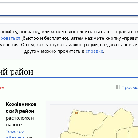
 ошибку, опечатку, или можете дополнить статью — правьте с
ироваться
(быстро и бесплатно). Затем нажмите кнопку «прави
менения. О том, как загружать иллюстрации, создавать новые
другом можно прочитать в
справке
.
ий район
ие
Просмо
Коже́вников
ский райо́н
расположен
на юге
Томской
области
, на