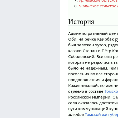
Уртамское сельское
Чилинское сельское
История
Административный цент
Оби, на речке Каирбак 
был заложен хутор, ряд
казаки Степан и Пётр Ко
Соболевский. Все они р
которая не редко испыты
было не надёжным. Тем 
поселения во все стороны
продовольствия и фураж
Кожевниковой, по имени
деревни
в составе
Томско
Российской Империи. С м
села оказалось достато
пути коммуникаций купц
заводов
Томской же губ