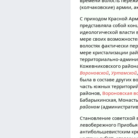
времени волость переж
(колчаковские) армии, 
С приходом Красной Арм
представляла собой кон
идеологической власти 
мере своих возможносте
волостях фактически пе
мере кристализации рай
территориально-админи
Кожевниковского района
Вороновской
,
Уртамской
была в составе других 
часть южных территорий
районов,
Вороновская в
Бабарыкинская, Монаст
районом
(администрати
Становление советской 
левобережного Приобья
антибольшевистским кр