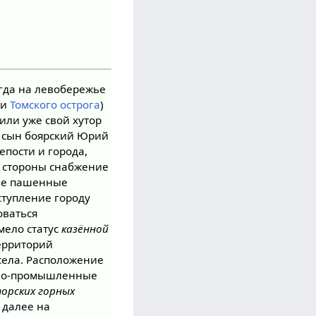
огда на левобережье
ди
Томского острога
)
или уже свой хутор
й сын боярский Юрий
епости и города,
й стороны снабжение
ные пашенные
оступление городу
оваться
мело статус
казённой
территорий
 села. Расположение
гово-промышленные
орских горных
 далее на