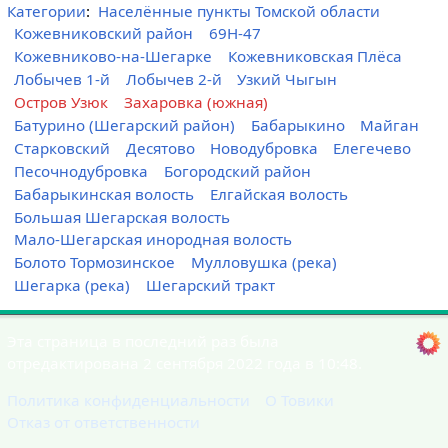
Категории
:
Населённые пункты Томской области
Кожевниковский район
69Н-47
Кожевниково-на-Шегарке
Кожевниковская Плёса
Лобычев 1-й
Лобычев 2-й
Узкий Чыгын
Остров Узюк
Захаровка (южная)
Батурино (Шегарский район)
Бабарыкино
Майган
Старковский
Десятово
Новодубровка
Елегечево
Песочнодубровка
Богородский район
Бабарыкинская волость
Елгайская волость
Большая Шегарская волость
Мало-Шегарская инородная волость
Болото Тормозинское
Мулловушка (река)
Шегарка (река)
Шегарский тракт
Эта страница в последний раз была
отредактирована 2 сентября 2022 года в 10:48.
Политика конфиденциальности
О Товики
Отказ от ответственности