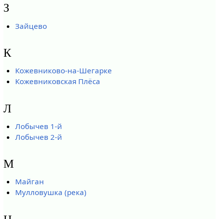
З
Зайцево
К
Кожевниково-на-Шегарке
Кожевниковская Плёса
Л
Лобычев 1-й
Лобычев 2-й
М
Майган
Мулловушка (река)