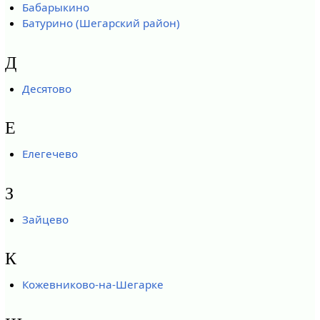
Бабарыкино
Батурино (Шегарский район)
Д
Десятово
Е
Елегечево
З
Зайцево
К
Кожевниково-на-Шегарке