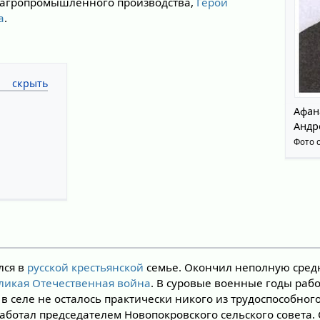
 агропромышленного производства,
Герой
а
.
Афан
Андр
Фото о
лся в
русской
крестьянской
семье. Окончил неполную сред
ликая Отечественная война
. В суровые военные годы рабо
в селе не осталось практически никого из трудоспособног
работал председателем Новопокровского сельского совета. 