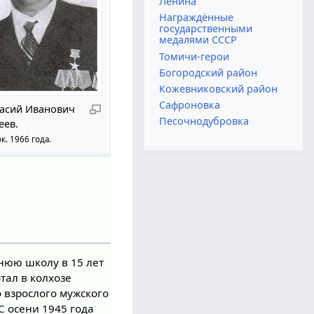
Ленина
Награждённые
государственными
медалями СССР
Томичи-герои
Богородский район
Кожевниковский район
Сафроновка
асий Иванович
Песочнодубровка
еев.
к. 1966 года.
нюю школу в 15 лет
тал в колхозе
о взрослого мужского
С осени 1945 года