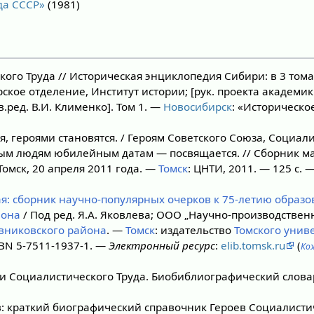
да СССР»
(1981)
ого Труда // Историческая энциклопедия Сибири: в 3 тома
ское отделение, Институт истории; [рук. проекта академик
тв.ред. В.И. Клименко]. Том 1. —
Новосибирск
: «Историческо
, героями становятся. / Героям Советского Союза, Социали
ным людям юбилейным датам — посвящается. // Сборник м
омск, 20 апреля 2011 года. —
Томск
: ЦНТИ, 2011. — 125 с. 
я: сборник научно-популярных очерков к 75-летию образо
йона
/ Под ред. Я.А. Яковлева; ООО „Научно-производстве
вниковского района
. —
Томск
: издательство
Томского унив
ISBN 5-7511-1937-1. —
Электронный ресурс
:
elib.tomsk.ru
(
Ко
и Социалистического Труда. Биобиблиографический слова
в: краткий биографический справочник Героев Социалисти