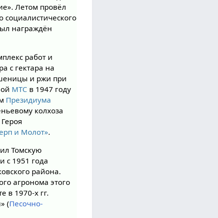
ие». Летом провёл
го социалистического
был награждён
мплекс работ и
а с гектара на
пшеницы и ржи при
ной
МТС
в 1947 году
ом
Президиума
еньевому колхоза
 Героя
ерп и Молот»
.
чил Томскую
и с 1951 года
овского района.
ого агронома этого
 в 1970-х гг.
» (
Песочно-