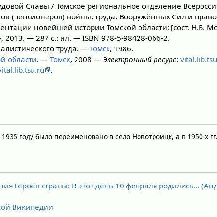
удовой Славы / Томское региональное отделение Всеросси
ов (пенсионеров) войны, труда, Вооружённых Сил и прав
ентации новейшей истории Томской области; [сост. Н.Б. М
 2013. — 287 с.: ил. — ISBN 978-5-98428-066-2.
алистического труда. —
Томск
, 1986.
й области
. —
Томск
, 2008 —
Электронный ресурс
:
vital.lib.ts
vital.lib.tsu.ru
.
 1935 году было переименовано в село Новотроицк, а в 1950-х гг
ния Героев страны: В этот день 10 февраля родились… (А
ской Википедии