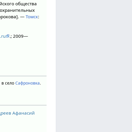
йского общества
оохранительных
орокова]. —
Томск
:
u.ru
.; 2009—
. в село
Сафроновка
.
ндреев Афанасий