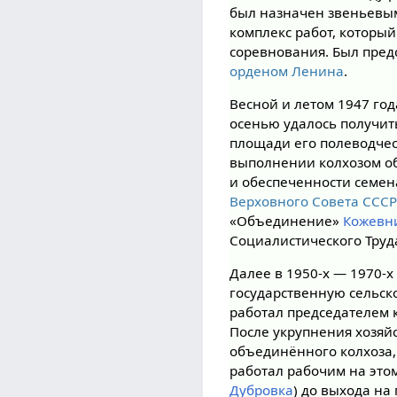
был назначен звеньевым
комплекс работ, которы
соревнования. Был пред
орденом Ленина
.
Весной и летом 1947 год
осенью удалось получит
площади его полеводчес
выполнении колхозом об
и обеспеченности семен
Верховного Совета ССС
«Объединение»
Кожевн
Социалистического Труд
Далее в 1950-х — 1970-х
государственную сельск
работал председателем 
После укрупнения хозяйс
объединённого колхоза,
работал рабочим на это
Дубровка
) до выхода на