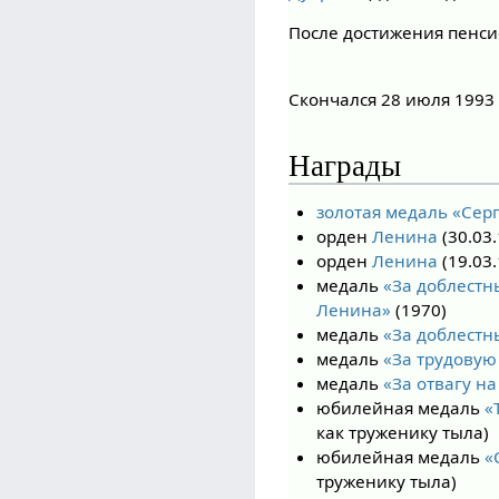
После достижения пенси
Скончался 28 июля 1993
Награды
золотая медаль «Сер
орден
Ленина
(30.03
орден
Ленина
(19.03.
медаль
«За доблестн
Ленина»
(1970)
медаль
«За доблестн
медаль
«За трудовую
медаль
«За отвагу н
юбилейная медаль
«
как труженику тыла)
юбилейная медаль
«
труженику тыла)