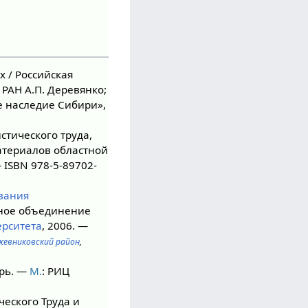
х / Российская
 РАН А.П. Деревянко;
е наследие Сибири»,
стического труда,
атериалов областной
— ISBN 978-5-89702-
вания
нное объединение
ерситета
, 2006. —
жевниковский район
,
рь. —
М.
: РИЦ
ческого Труда и