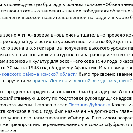
 в полеводческую бригаду в родном колхозе «Объединен
й позволил осенью завоевать звание победителя областно
ставлен к высокой правительственной награде и в марте 
а звено А.И. Андреева вновь очень тщательно провело ко
ь рекордный для региона урожай пшеницы по 30,9 центнер
кого звена в 8,5 гектара. За получение высокого урожая 
язательных поставок и натуроплаты за работу межколхоз
ами зерновых культур для весеннего сева 1948 года, Указ
Р
от 30 марта 1948 года Андрееву Афанасию Ивановичу, зв
иковского района
Томской области
было присвоено звание
а с вручением
ордена Ленина
и
золотой звезды-медали «С
 гг. продолжал трудиться в колхозе, был бригадиром. Окон
охозяйственную школу по подготовке руководящих кадров 
колхоза имени Чкалова в селе
Песочно-Дубровка
Кожевник
тв колхозов в 1956 году был назначен на должность главн
 получившего наименование «Сибирь». В пожилом возрасте
м же предприятии, переименованном в совхоз «Дубровский
 пенсию.