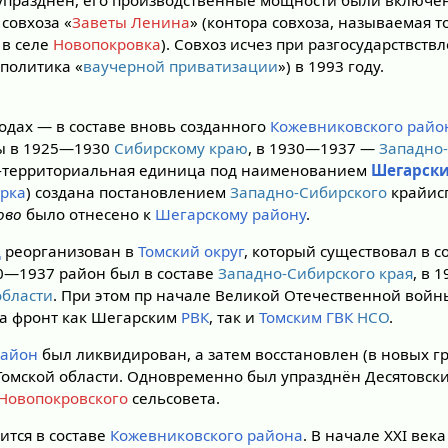
 упразднён, его производственные мощности были включен
совхоза «
Заветы Ленина
» (контора совхоза, называемая 
 в селе
Новопокровка
). Совхоз исчез при разгосударствств
(политика «
ваучерной приватизации
») в 1993 году.
одах — в составе вновь созданного
Кожевниковского райо
ны в 1925—1930
Сибирскому краю
, в 1930—1937 —
Западно
-территориальная единица под наименованием
Шегарски
рка
) создана постановлением
Западно-Сибирского
крайисп
ово
было отнесено к
Шегарскому району
.
д
реорганизован в
Томский округ
, который существовал в с
0—1937 район был в составе
Западно-Сибирского края
, в 
области
. При этом пр начале Великой Отечественной вой
а фронт как Шегарским
РВК
, так и
Томским ГВК
НСО
.
район
был ликвидирован, а затем восстановлен (в новых г
омской области. Одновременно был упразднён Десятовски
Новопокровского
сельсовета.
дится в составе
Кожевниковского района
. В начале XXI век