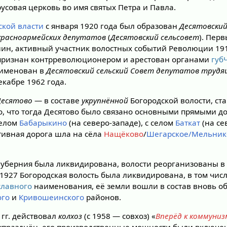
усовая церковь во имя святых Петра и Павла.
ской власти
с января 1920 года был образован
Десятовский
 красноармейских депутатов
(
Десятовский сельсовет
). Пер
нин, активный участник волостных событий Революции 1917
 признан контрреволюционером и арестован органами
губ
еименован в
Десятовский сельский Совет депутатов трудя
екабре 1962 года.
Десятово
— в составе
укрупнённой
Богородской волости, с
, что тогда Десятово было связано основными прямыми до
селом
Бабарыкино
(на северо-западе), с селом
Баткат
(на се
ктивная дорога шла на сёла
Нащёково
/
Шегарское/Мельник
губерния была ликвидирована, волости реорганизованы в
В 1927 Богородская волость была ликвидирована, в том числ
славного
наименования, её земли вошли в состав вновь о
ого
и
Кривошеинского
районов.
 гг. действовал
колхоз
(с 1958 — совхоз) «
Вперёд к коммуниз