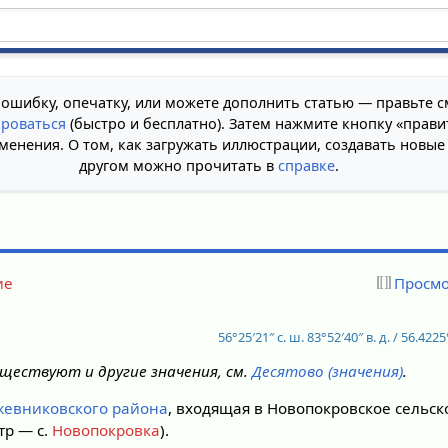
 ошибку, опечатку, или можете дополнить статью — правьте с
ироваться
(быстро и бесплатно). Затем нажмите кнопку «прави
менения. О том, как загружать иллюстрации, создавать новые
другом можно прочитать в
справке
.
ие
Просмо
56°25′21″ с. ш.
83°52′40″ в. д.
/
56.4225°
ществуют и другие значения, см.
Десятово (значения)
.
жевниковского района
, входящая в Новопокровское сельс
тр — с.
Новопокровка
).