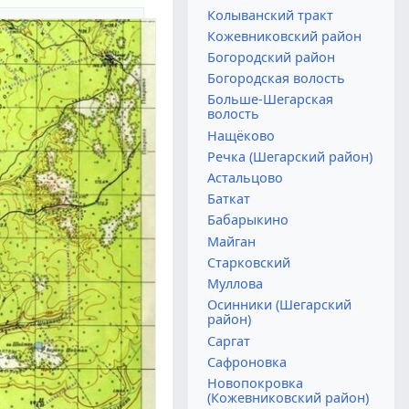
Колыванский тракт
Кожевниковский район
Богородский район
Богородская волость
Больше-Шегарская
волость
Нащёково
Речка (Шегарский район)
Астальцово
Баткат
Бабарыкино
Майган
Старковский
Муллова
Осинники (Шегарский
район)
Саргат
Сафроновка
Новопокровка
(Кожевниковский район)