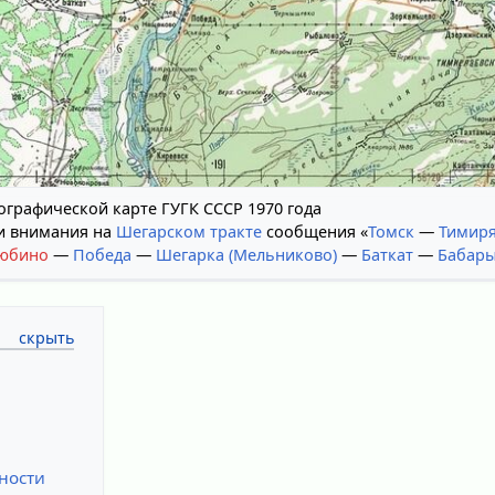
ографической карте ГУГК СССР 1970 года
и внимания на
Шегарском тракте
сообщения «
Томск
—
Тимиря
юбино
—
Победа
—
Шегарка (Мельниково)
—
Баткат
—
Бабар
ности