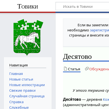
Товики
Если вы заметили
необходимо
зарегистр
страницы и внесите из
Десятово
Навигация
Статья
Обсужден
Главная
Новые статьи
Новые иллюстрации
У этого термина су
Свежие правки
Случайная страница
Деся́тово
— деревня
Ко
Справка
(административный цен
Служебные