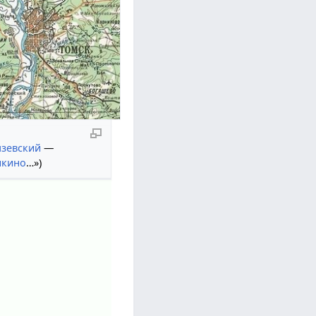
зевский
—
ыкино
…»)