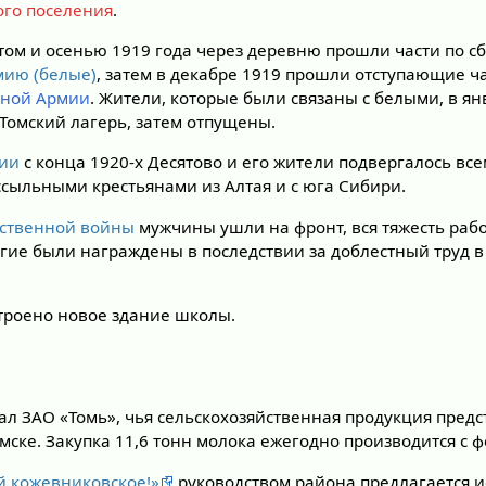
ого поселения
.
том и осенью 1919 года через деревню прошли части по сб
мию (белые)
, затем в декабре 1919 прошли отступающие ч
сной Армии
. Жители, которые были связаны с белыми, в ян
Томский лагерь, затем отпущены.
ции
с конца 1920-х Десятово и его жители подвергалось все
ссыльными крестьянами из Алтая и с юга Сибири.
ственной войны
мужчины ушли на фронт, вся тяжесть рабо
огие были награждены в последствии за доблестный труд 
строено новое здание школы.
ал ЗАО «Томь», чья сельскохозяйственная продукция предс
мске. Закупка 11,6 тонн молока ежегодно производится с 
й кожевниковское!»
руководством района предлагается и