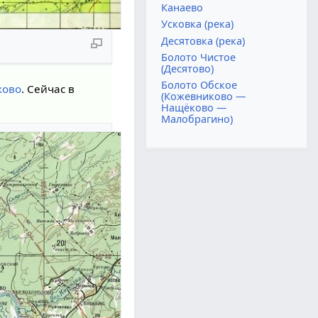
Канаево
Усковка (река)
Десятовка (река)
Болото Чистое
(Десятово)
Болото Обское
ково
. Сейчас в
(Кожевниково —
Нащёково —
Малобрагино)