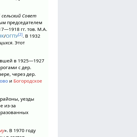
 сельский Совет
вым председателем
—1918 гг. тов. М.А.
[2]
ЧК
/
ОГПУ
. В 1932
щихся
. Этот
тавшей в 1925—1927
рогами с дер.
вере, через дер.
ово
и
Богородское
 районы, уезды
е из-за
бразованных
му
». В 1970 году