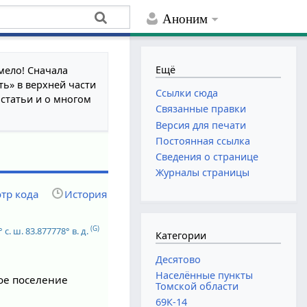
Аноним
Ещё
мело! Сначала
ть» в верхней части
Ссылки сюда
 статьи и о многом
Связанные правки
Версия для печати
Постоянная ссылка
Сведения о странице
Журналы страницы
тр кода
История
(G)
 с. ш.
83.877778° в. д.
Категории
Десятово
Населённые пункты
кое поселение
Томской области
69К-14