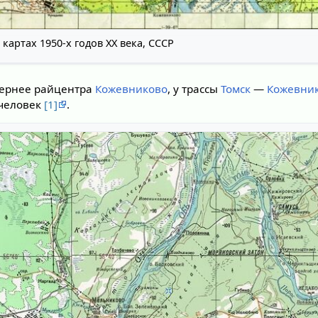
картах 1950-х годов XX века, СССР
вернее райцентра
Кожевниково
, у трассы
Томск
—
Кожевни
 человек
[1]
.