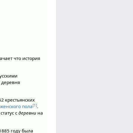
начает что история
русскими
XX деревня
62 крестьянских
[1]
—
женского пола
.
статус с
деревни
на
 1885 году была