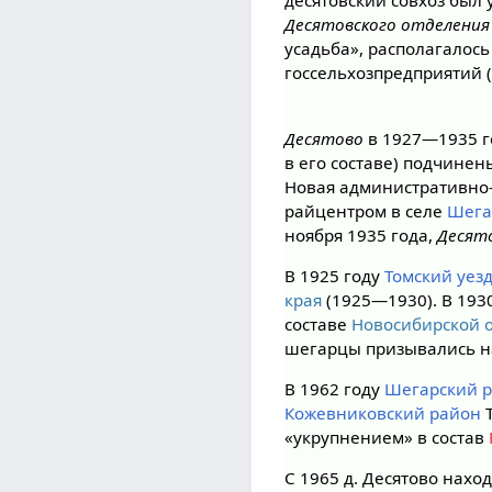
десятовский совхоз был
Десятовского отделения
усадьба», располагалось
госсельхозпредприятий 
Десятово
в 1927—1935 г
в его составе) подчине
Новая административно
райцентром в селе
Шега
ноября 1935 года,
Десят
В 1925 году
Томский уез
края
(1925—1930). В 193
составе
Новосибирской 
шегарцы призывались н
В 1962 году
Шегарский 
Кожевниковский район
Т
«укрупнением» в состав
С 1965 д. Десятово нахо