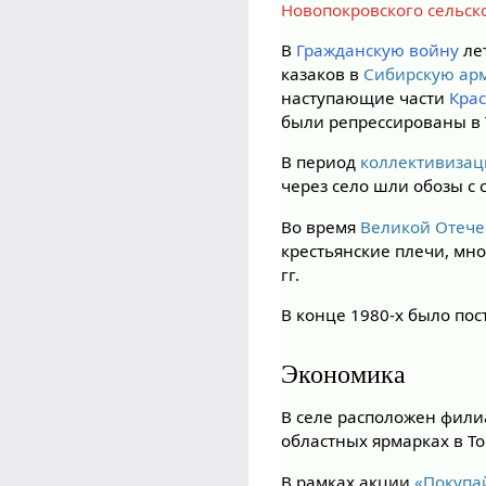
Новопокровского сельск
В
Гражданскую войну
ле
казаков в
Сибирскую ар
наступающие части
Кра
были репрессированы в 
В период
коллективиза
через село шли обозы с 
Во время
Великой Отече
крестьянские плечи, мн
гг.
В конце 1980-х было по
Экономика
В селе расположен фили
областных ярмарках в То
В рамках акции
«Покупа