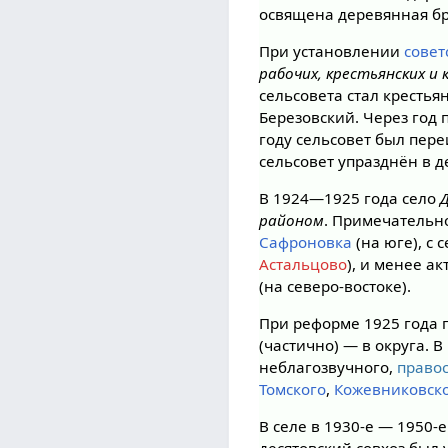
освящена деревянная бр
При установлении
совет
рабочих, крестьянских и
сельсовета стал крестья
Березовский. Через год
году сельсовет был пер
сельсовет упразднён в д
В 1924—1925 года село
районом
. Примечательно
Сафроновка
(на юге), с 
Астальцово
), и менее а
(на северо-востоке).
При реформе 1925 года 
(частично) — в округа. 
неблагозвучного,
право
Томского
,
Кожевниковск
В селе в 1930-е — 1950-е