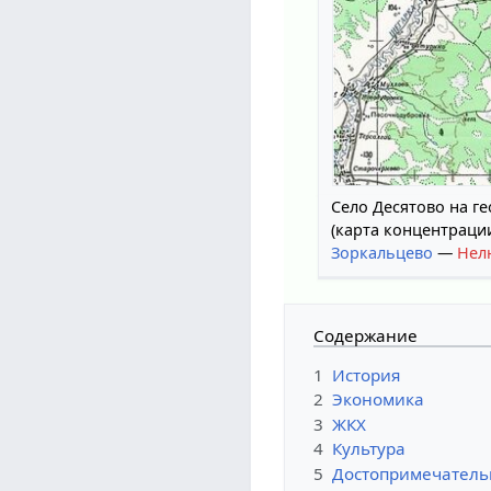
Село Десятово на ге
(карта концентраци
Зоркальцево
—
Нел
Содержание
1
История
2
Экономика
3
ЖКХ
4
Культура
5
Достопримечатель