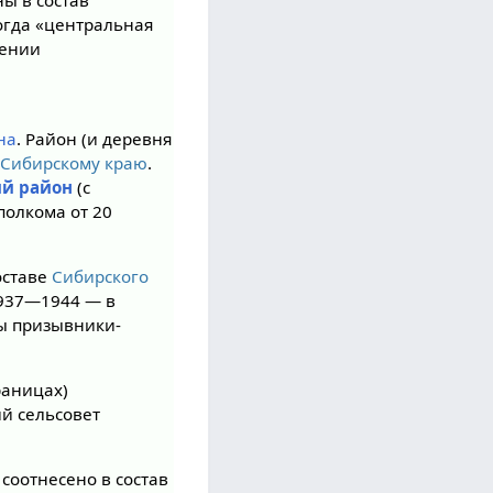
ы в состав
тогда «центральная
лении
на
. Район (и деревня
-Сибирскому краю
.
й район
(с
олкома от 20
оставе
Сибирского
1937—1944 — в
ны призывники-
раницах)
й сельсовет
а соотнесено в состав