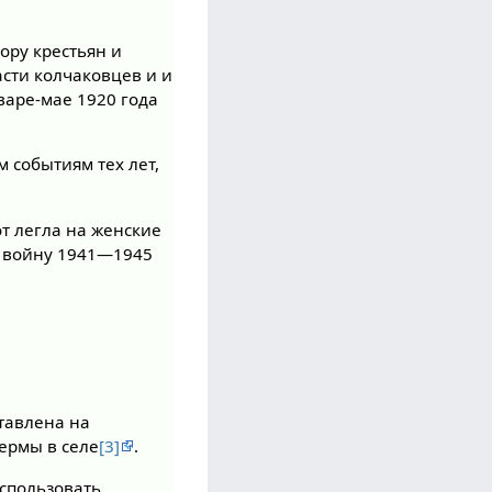
ору крестьян и
асти колчаковцев и и
варе-мае 1920 года
м событиям тех лет,
т легла на женские
в войну 1941—1945
тавлена на
фермы в селе
[3]
.
спользовать