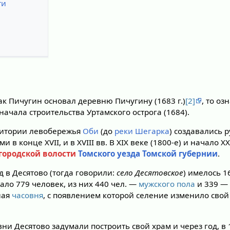
ти
ак Пичугин основал деревню Пичугину (1683 г.)
[2]
, то оз
начала строительства Уртамского острога (1684).
ритории левобережья
Оби
(до
реки Шегарка
) создавались 
ми в конце XVII, и в XVIII вв. В XIX веке (1800-е) и начало 
городской волости
Томского уезда
Томской губернии
.
д в Десятово (тогда говорили:
село Десятовское
) имелось 1
ало 779 человек, из них 440 чел. —
мужского пола
и 339 
ная
часовня
, с появлением которой селение изменило свой 
евни Десятово задумали построить свой храм и через год, в