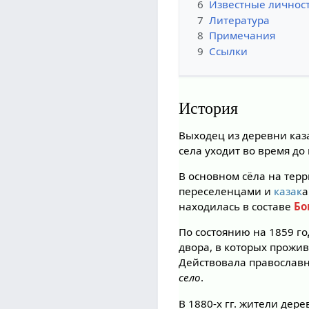
6
Известные личнос
7
Литература
8
Примечания
9
Ссылки
История
Выходец из деревни каз
села уходит во время до 
В основном сёла на тер
переселенцами и
казак
а
находилась в составе
Бо
По состоянию на 1859 го
двора, в которых прожив
Действовала православ
село
.
В 1880-х гг. жители дер