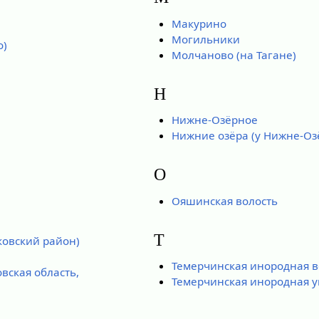
Макурино
Могильники
о)
Молчаново (на Тагане)
Н
Нижне-Озёрное
Нижние озёра (у Нижне-Оз
О
Ояшинская волость
Т
овский район)
Темерчинская инородная в
вская область,
Темерчинская инородная у