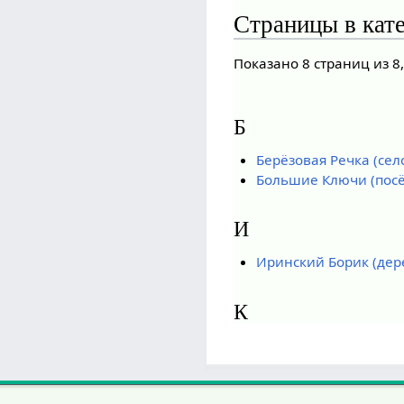
Страницы в кат
Показано 8 страниц из 8
Б
Берёзовая Речка (сел
Большие Ключи (посё
И
Иринский Борик (дер
К