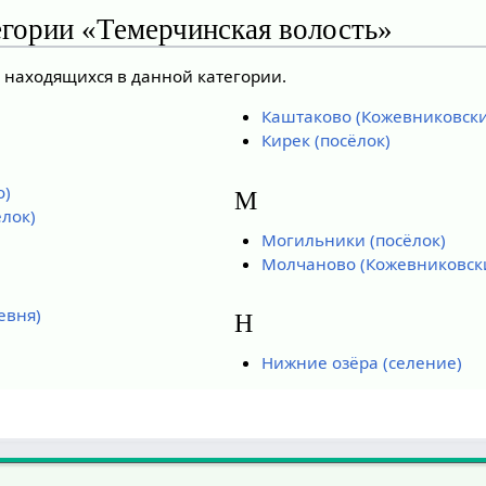
егории «Темерчинская волость»
, находящихся в данной категории.
Каштаково (Кожевниковски
Кирек (посёлок)
о)
М
лок)
Могильники (посёлок)
Молчаново (Кожевниковск
евня)
Н
Нижние озёра (селение)