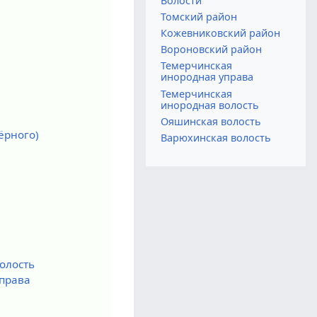
Волости
Томский район
Кожевниковский район
Вороновский район
Темерчинская
инородная управа
Темерчинская
инородная волость
Ояшинская волость
ёрного)
Варюхинская волость
олость
права