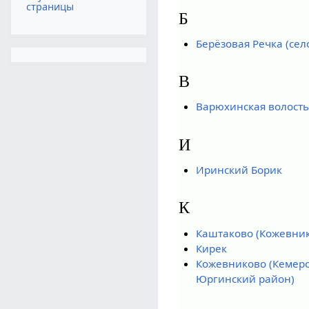
страницы
Б
Берёзовая Речка (сел
В
Варюхинская волость
И
Иринский Борик
К
Каштаково (Кожевник
Кирек
Кожевниково (Кемеро
Юргинский район)