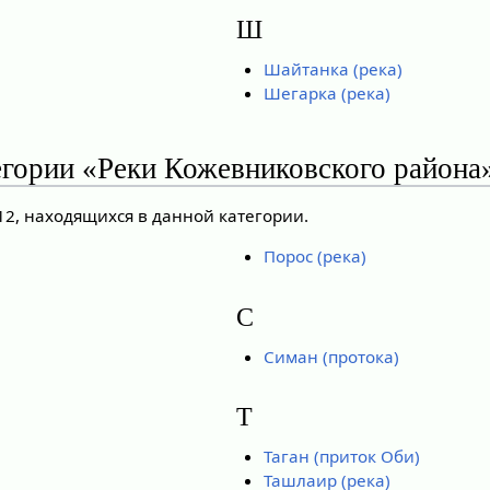
Ш
Шайтанка (река)
Шегарка (река)
егории «Реки Кожевниковского района
12, находящихся в данной категории.
Порос (река)
С
Симан (протока)
Т
Таган (приток Оби)
Ташлаир (река)