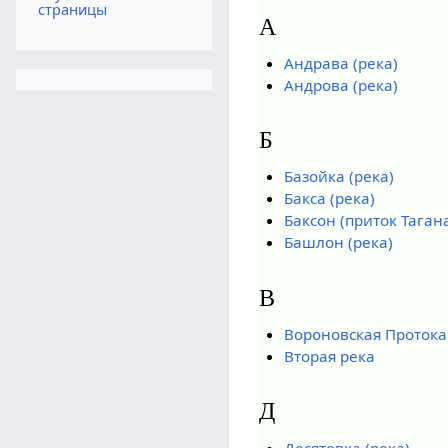
страницы
А
Андрава (река)
Андрова (река)
Б
Базойка (река)
Бакса (река)
Баксон (приток Таган
Башлон (река)
В
Вороновская Протока
Вторая река
Д
Десятовка (река)