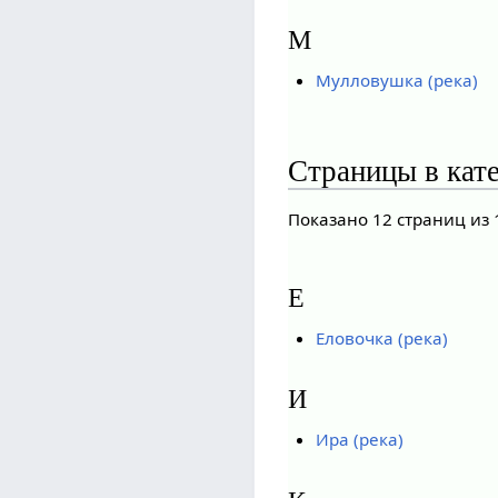
М
Мулловушка (река)
Страницы в кат
Показано 12 страниц из 
Е
Еловочка (река)
И
Ира (река)