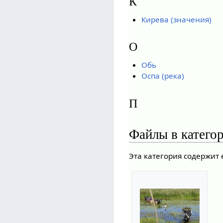
К
Кирева (значения)
О
Обь
Оспа (река)
П
Файлы в катего
Эта категория содержит