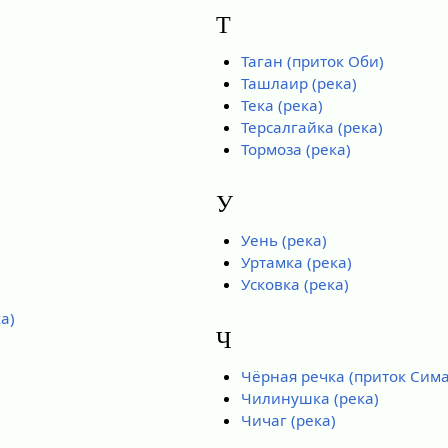
Т
Таган (приток Оби)
Ташлаир (река)
Тека (река)
Терсалгайка (река)
Тормоза (река)
У
Уень (река)
Уртамка (река)
Усковка (река)
а)
Ч
Чёрная речка (приток Сим
Чилинушка (река)
Чичаг (река)