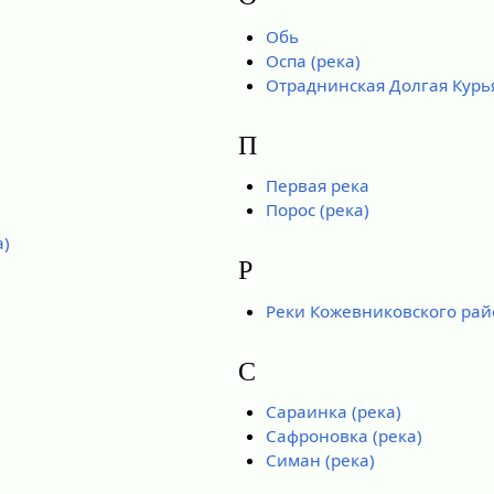
Обь
Оспа (река)
Отраднинская Долгая Курь
П
Первая река
Порос (река)
а)
Р
Реки Кожевниковского рай
С
Сараинка (река)
Сафроновка (река)
Симан (река)