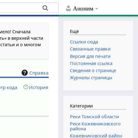
Аноним
Ещё
мело! Сначала
ть» в верхней части
Ссылки сюда
 статьи и о многом
Связанные правки
Версия для печати
Постоянная ссылка
Сведения о странице
Справка
Журналы страницы
тр кода
История
Категории
Реки Томской области
Реки Кожевниковского
района
Кожевниковский район