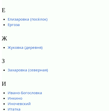
Е
Елизаровка (посёлок)
Ергоза
Ж
Жуковка (деревня)
З
Захаровка (северная)
И
Ивано-Богословка
Инкино
Иночевский
Итатка