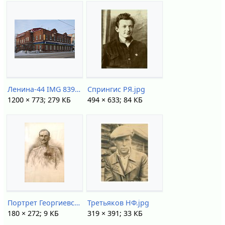
Ленина-44 IMG 8391.jpg
Спрингис РЯ.jpg
1200 × 773; 279 КБ
494 × 633; 84 КБ
Портрет Георгиевского кавалера II ст Сухачёва Петра Александровича.jpg
Третьяков НФ.jpg
180 × 272; 9 КБ
319 × 391; 33 КБ