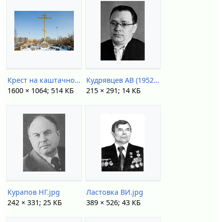
Крест на каштачной горе DSC44085.jpg
Кудрявцев АВ (1952).jpg
1600 × 1064; 514 КБ
215 × 291; 14 КБ
Курапов НГ.jpg
Ластовка ВИ.jpg
242 × 331; 25 КБ
389 × 526; 43 КБ