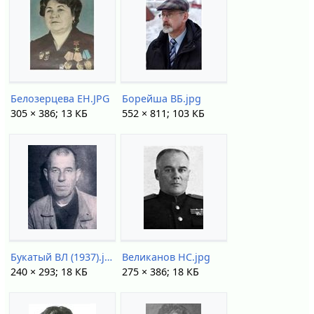
Белозерцева ЕН.JPG
Борейша ВБ.jpg
305 × 386; 13 КБ
552 × 811; 103 КБ
Букатый ВЛ (1937).jpg
Великанов НС.jpg
240 × 293; 18 КБ
275 × 386; 18 КБ