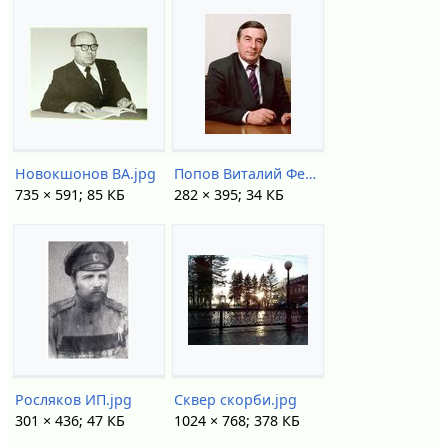
Новокшонов ВА.jpg
Попов Виталий Федорович.jpg
735 × 591; 85 КБ
282 × 395; 34 КБ
Росляков ИП.jpg
Сквер скорби.jpg
301 × 436; 47 КБ
1024 × 768; 378 КБ