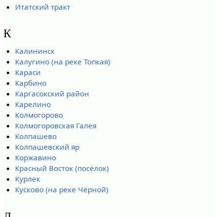
Итатский тракт
К
Калининск
Калугино (на реке Топкая)
Караси
Карбино
Каргасокский район
Карелино
Колмогорово
Колмогоровская Галея
Колпашево
Колпашевский яр
Коржавино
Красный Восток (посёлок)
Курлек
Кусково (на реке Чёрной)
Л