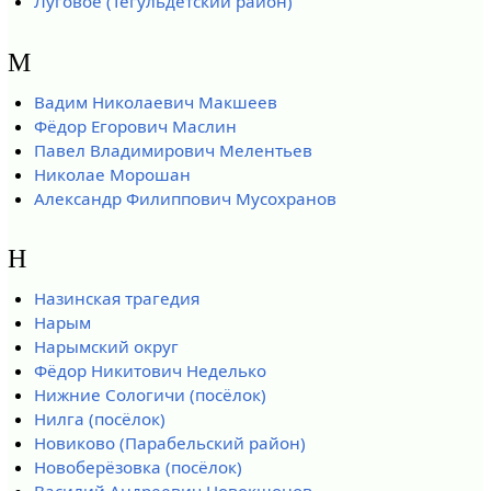
Луговое (Тегульдетский район)
М
Вадим Николаевич Макшеев
Фёдор Егорович Маслин
Павел Владимирович Мелентьев
Николае Морошан
Александр Филиппович Мусохранов
Н
Назинская трагедия
Нарым
Нарымский округ
Фёдор Никитович Неделько
Нижние Сологичи (посёлок)
Нилга (посёлок)
Новиково (Парабельский район)
Новоберёзовка (посёлок)