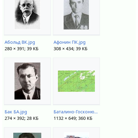
Абольд ВК.jpg
Афонин ПК.jpg
280 × 391; 39 КБ
308 × 434; 39 КБ
Бак БА.jpg
Баталино-Госконюшня на карте 1975.jpg
274 × 392; 28 КБ
1132 × 649; 360 КБ