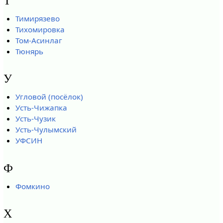
Т
Тимирязево
Тихомировка
Том-Асинлаг
Тюнярь
У
Угловой (посёлок)
Усть-Чижапка
Усть-Чузик
Усть-Чулымский
УФСИН
Ф
Фомкино
Х