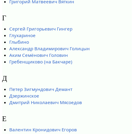
Григорий Матвеевич Вяткин
Г
Сергей Григорьевич Гингер
Глухариное
Глыбино
Александр Владимирович Голицын
Аким Семёнович Головин
Гребенщиково (на Бакчаре)
Д
Петер Зигмундович Демант
Дзержинское
Дмитрий Николаевич Мясоедов
Е
Валентин Кронидович Егоров