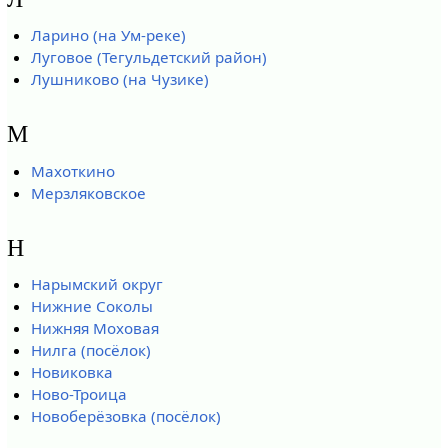
Ларино (на Ум-реке)
Луговое (Тегульдетский район)
Лушниково (на Чузике)
М
Махоткино
Мерзляковское
Н
Нарымский округ
Нижние Соколы
Нижняя Моховая
Нилга (посёлок)
Новиковка
Ново-Троица
Новоберёзовка (посёлок)