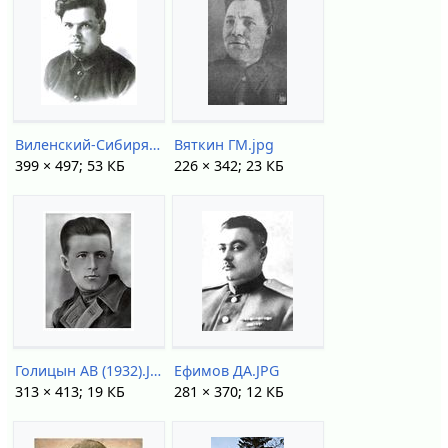
Виленский-Сибиряков ВД.jpg
Вяткин ГМ.jpg
399 × 497; 53 КБ
226 × 342; 23 КБ
Голицын АВ (1932).JPG
Ефимов ДА.JPG
313 × 413; 19 КБ
281 × 370; 12 КБ