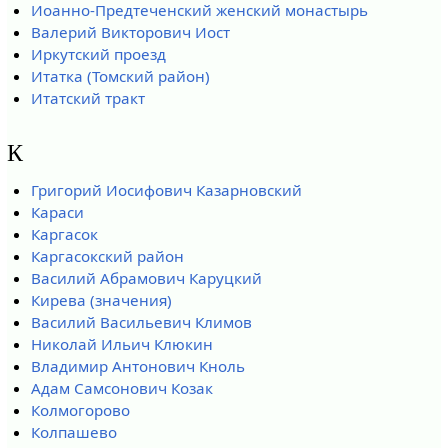
Иоанно-Предтеченский женский монастырь
Валерий Викторович Иост
Иркутский проезд
Итатка (Томский район)
Итатский тракт
К
Григорий Иосифович Казарновский
Караси
Каргасок
Каргасокский район
Василий Абрамович Каруцкий
Кирева (значения)
Василий Васильевич Климов
Николай Ильич Клюкин
Владимир Антонович Кноль
Адам Самсонович Козак
Колмогорово
Колпашево