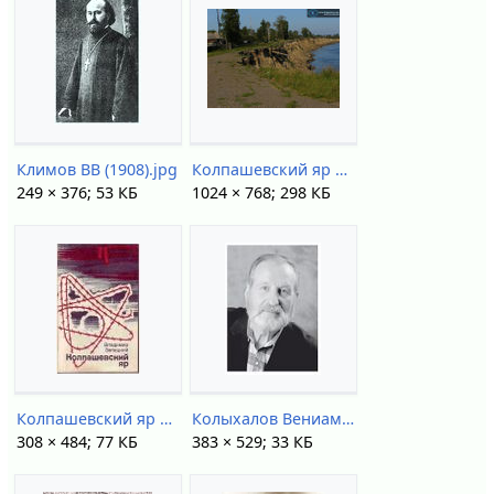
Климов ВВ (1908).jpg
Колпашевский яр 2010.jpg
249 × 376; 53 КБ
1024 × 768; 298 КБ
Колпашевский яр книга.jpg
Колыхалов Вениамин Анисимович.jpg
308 × 484; 77 КБ
383 × 529; 33 КБ