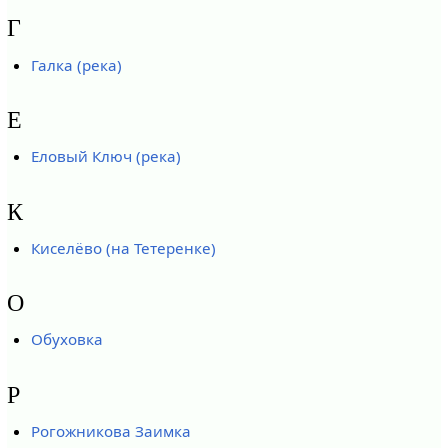
Г
Галка (река)
Е
Еловый Ключ (река)
К
Киселёво (на Тетеренке)
О
Обуховка
Р
Рогожникова Заимка