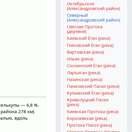
Октябрьское
(Александровский район)
Северный
(Александровский район)
Светлая Протока
(деревня)
Киевский Ёган (река)
Пиковский Ёган (река)
Вартовская (река)
Ильяк (река)
Соснинский Ёган (река)
Ларъеган (река)
Назинская (река)
Панковский Пасил (река)
Кулымский Ёган (река)
Криволуцкий Пасил
(река)
селькупы — 4,8 %.
 района 278 км)
Киевская Протока (река)
ралью, вдоль
Королевская (река)
Протока Пасол (река)
Светлая Протока (приток