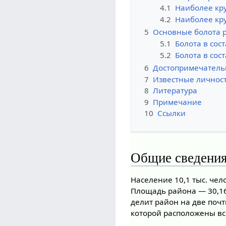
4.1
Наиболее кр
4.2
Наиболее кр
5
Основные болота 
5.1
Болота в сос
5.2
Болота в сос
6
Достопримечатель
7
Известные личнос
8
Литература
9
Примечание
10
Ссылки
Общие сведени
Население 10,1 тыс. чело
Площадь района — 30,16 
делит район на две поч
которой расположены вс