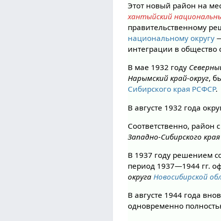
Этот новый район на ме
хантыйский национальн
правительственному ре
национальному округу
—
интеграции в общество
В мае 1932 году
Северный
Нарымский край-округ
, 
Сибирского края РСФСР
.
В августе 1932 года ок
Соответственно, район с
Западно-Сибирского кра
В 1937 году решением с
период 1937—1944 гг. 
округа
Новосибирской об
В августе 1944 года вно
одновременно полность