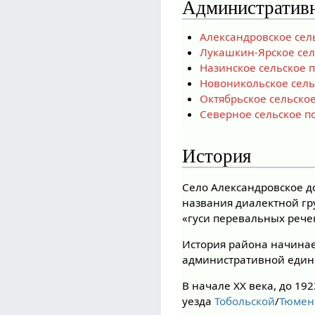
Административн
Александровское сел
Лукашкин-Ярское сел
Назинское сельское 
Новоникольское сель
Октябрьское сельско
Северное сельское п
История
Село Александровское д
названия диалектной г
«гуси перевальных рече
История района начинае
административной еди
В начале XX века, до 19
уезда
Тобольской
/
Тюмен