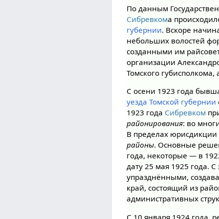
По данным Государствен
Сибревком
а происходил
губернии
. Вскоре начин
небольших волостей фо
созданными им райсовет
организации Александро
Томского губисполкома, 
С осени 1923 года быв
уезда
Томской губернии
1923 года
Сибревком
при
районирования
: во мно
В пределах юрисдикции 
районы
. Основные реше
года, некоторые — в 19
дату 25 мая 1925 года. 
упразднёнными, создав
край, состоящий из рай
административных структ
С 10 января 1924 года, 