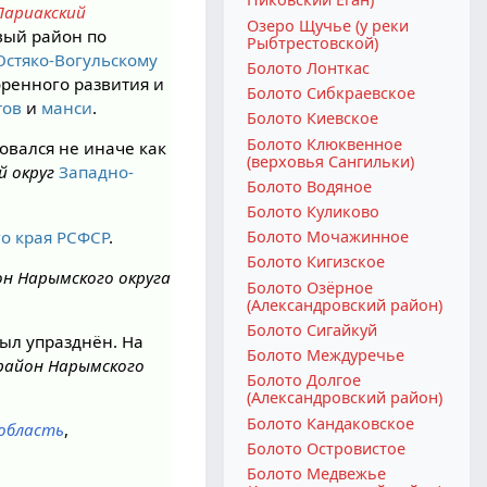
Лариакский
Озеро Щучье (у реки
овый район по
Рыбтрестовской)
Остяко-Вогульскому
Болото Лонткас
ренного развития и
Болото Сибкраевское
тов
и
манси
.
Болото Киевское
Болото Клюквенное
овался не иначе как
(верховья Сангильки)
й округ
Западно-
Болото Водяное
Болото Куликово
о края РСФСР
.
Болото Мочажинное
Болото Кигизское
он Нарымского округа
Болото Озёрное
(Александровский район)
Болото Сигайкуй
ыл упразднён. На
Болото Междуречье
 район Нарымского
Болото Долгое
(Александровский район)
Болото Кандаковское
 область
,
Болото Островистое
Болото Медвежье