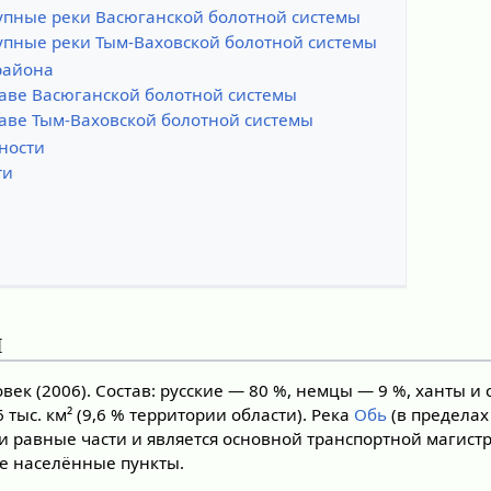
упные реки Васюганской болотной системы
упные реки Тым-Ваховской болотной системы
района
таве Васюганской болотной системы
таве Тым-Ваховской болотной системы
ности
ти
я
век (2006). Состав: русские — 80 %, немцы — 9 %, ханты и 
тыс. км² (9,6 % территории области). Река
Обь
(в пределах
ти равные части и является основной транспортной магист
е населённые пункты.