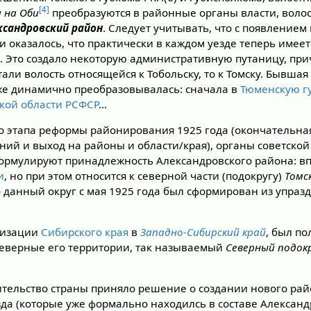
[4]
 на Оби
преобразуются в районные органы власти, воло
ксандровский район
. Следует учитывать, что с появлением
и оказалось, что практически в каждом уезде теперь имеет
ь
. Это создало некоторую административную путаницу, пр
тали волость относящейся к Тобольску, то к Томску. Бывша
же динамично преобразовывалась: сначала в
Тюменскую г
ской области РСФСР
…
о этапа реформы районирования 1925 года (окончательна
рний и выход на районы и области/края), органы советской
ормулируют принадлежность Александровского района: вп
и
, но при этом относится к северной части (подокругу)
Томс
данный округ с мая 1925 года был сформирован из упра
анизации
Сибирского края
в
Западно-Сибирский край
, был п
 северные его территории, так называемый
Северный подок
вительство страны приняло решение о создании нового рай
зда (которые уже формально находилсь в составе Александ