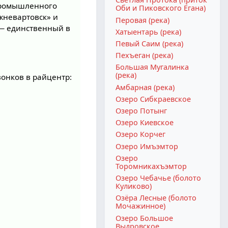
 промышленного
Оби и Пиковского Ёгана)
жневартовск» и
Перовая (река)
— единственный в
Хатыентарь (река)
Певый Саим (река)
Пехъеган (река)
Большая Мугалинка
(река)
онков в райцентр:
Амбарная (река)
Озеро Сибкраевское
Озеро Потынг
Озеро Киевское
Озеро Корчег
Озеро Имъэмтор
Озеро
Торомникахъэмтор
Озеро Чебачье (болото
Куликово)
Озёра Лесные (болото
Мочажинное)
Озеро Большое
Выдровское