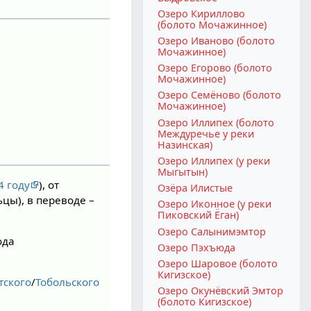
Озеро Кириллово
(болото Мочажинное)
Озеро Иваново (болото
Мочажинное)
Озеро Егорово (болото
Мочажинное)
Озеро Семёново (болото
Мочажинное)
Озеро Иллипех (болото
Междуречье у реки
Назинская)
Озеро Иллипех (у реки
Мыгытын)
4 году
), от
Озёра Илистые
цы), в переводе –
Озеро Иконное (у реки
Пиковский Ёган)
Озеро Салынимэмтор
ода
Озеро Пэхъюда
Озеро Шаровое (болото
Кигизское)
тского
/
Тобольского
Озеро Окунёвский Эмтор
(болото Кигизское)