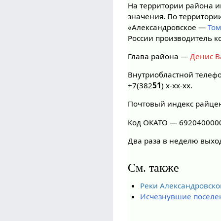
На территории района и
значения. По территори
«Александровское —
Том
России производитель к
Глава района —
Денис В
Внутриобластной телефо
+7(382
51
) х-хх-хх.
Почтовый индекс райце
Код ОКАТО — 692040000
Два раза в неделю выхо
См. также
Реки Александровско
Исчезнувшие поселен