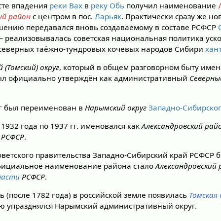
сте впадения
реки Вах
в
реку Обь
получил наименование
ый район
с центром в пос.
Ларьяк
. Практически сразу же н
шению передавался вновь создаваемому в составе РСФСР
 реализовывалась советская национальная политика уско
 северных таёжно-тундровых кочевых народов Сибири
хан
 (Томский) округ
, который в общем разговорном быту имен
был официально утверждён как административный
Северны
руг был переименован в
Нарымский округ
Западно-Сибирског
 1932 года по 1937 гг. именовался как
Александровский рай
я РСФСР
.
оветского правительства Западно-Сибирский край РСФСР б
официальное наименование района стало
Александровский
ласти
РСФСР
.
вь (после 1782 года) в российской земле появилась
Томская
ю упразднялся Нарымский административный округ.