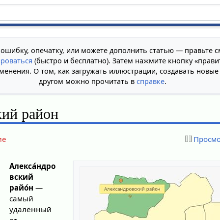
 ошибку, опечатку, или можете дополнить статью — правьте с
ироваться
(быстро и бесплатно). Затем нажмите кнопку «прави
менения. О том, как загружать иллюстрации, создавать новые
другом можно прочитать в
справке
.
кий район
ие
Просмо
Алекса́ндро
вский
райо́н
—
самый
удалённый
от