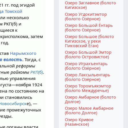
Озеро Заглавное (болото
21 гг. под эгидой
Кигизское)
да
Томской
Озеро Угдокитэмтор
или несколько
(болото Озёрное)
 РКП(б) и
Озеро Большой Ёнтарь
(болото Озёрное)
ящиеся к
окрисполкома, затем
Озеро Большое (болото
Кигизское, у реки
год.
Пиковский Ёган)
Озеро Большой Эмтор
остав
Нарымского
(болото Островистое)
ю волость
. Тогда, с
Озеро Играхъентарь
иальной
реформы
(болото Озёрное)
стные
райкомы
РКП(б)
.
Озеро Лаксыльентарь
елью управления
(болото Озёрное)
вгуста—ноября 1924
Озеро Торомъяхэмтор
(болото Междуречье)
ена по состоянию на
Озеро Амбарное (болото
ири становились
Долгое)
Новосибирск
е), —
Озеро Малое Амбарное
ание промежуточных
(болото Долгое)
уезды.
Озеро Кривое
(Назинское)
ные органы власти