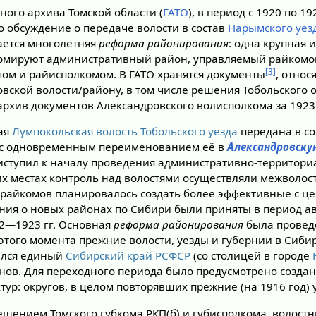
ного архива Томской области (
ГАТО
), в период с 1920 по 19
о обсуждение о передаче волости в состав
Нарымского уез
ается многолетняя
реформа районирования
: одна крупная 
рмируют административный район, управляемый райкомом
[3]
ом и райисполкомом. В ГАТО хранятся документы
, относ
вской волости/району, в том числе решения Тобольского 
архив документов Александровского волисполкома за 1923 
шая
Лумпокольская волость
Тобольского уезда
передана в с
с одновременным переименованием её в
Александровску
ступил к началу проведения административно-территор
гих местах контроль над волостями осуществляли межволо
райкомов планировалось создать более эффективные с ц
ния о новых районах по Сибири были приняты в период а
22—1923 гг. Основная
реформа районирования
была провед
С этого момента прежние волости, уезды и губернии в Сиб
ался единый
Сибирский край РСФСР
(со столицей в городе
онов. Для переходного периода было предусмотрено созд
ур: округов, в целом повторявших прежние (на 1916 год) 
решением Томского губкома РКП(б) и губисполкома, волост