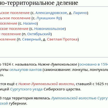
о-территориальное деление
ьское поселение
(с.
Александровское
, д.
Ларино
)
ьское поселение
(с.
Лукашкин Яр
)
поселение
(с.
Назино
)
ское поселение
(с.
Новоникольское
)
е поселение
(п.
Октябрьский
)
оселение
(п.
Северный
, д.
Светлая Протока
)
о 1924 г. называлось
Нижне-Лумпокольское
(
основано в 159
руппы
селькупов-хантов
(самоназвание: лонкупы, лонпуколь
к».
тся ещё с
Нижне-Лумпокольской волости
, ставшей с 1625 г
ницей
Сургутского уезда
Сибирского царства.
23 года территория являлась
Лумпокольской волостью
Сургу
ской
губернии.