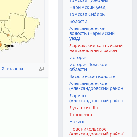
Томская губерния
Нарымский уезд
Томская Сибирь
Волости
Александровская
волость (Нарымский
уезд)
Лариакский хантыйский
национальный район
История
История Томской
ой области
области
Васюганская волость
Александровское
(Александровский район)
Ларино
(Александровский район)
Лукашкин Яр
Тополевка
Назино
Новоникольское
(Александровский район)