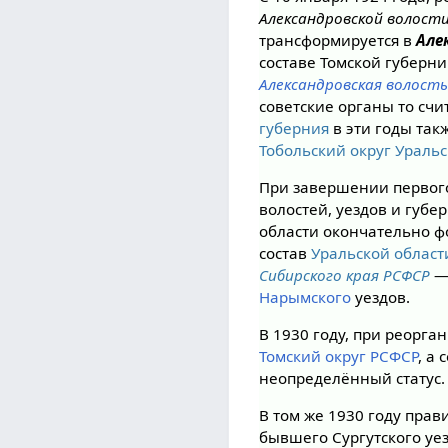
Александровской волости
трансформируется в
Але
составе Томской губерни
Александровская волост
советские органы то счи
губерния
в эти годы так
Тобольский округ Ураль
При завершении первог
волостей, уездов и губе
области окончательно ф
состав
Уральской област
Сибирского края РСФСР
— 
Нарымского
уездов.
В 1930 году, при реорг
Томский округ РСФСР
, а
неопределённый статус.
В том же 1930 году пра
бывшего Сургутского уе