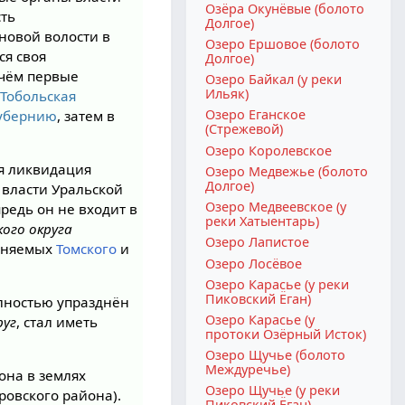
Озёра Окунёвые (болото
сть
Долгое)
 новой волости в
Озеро Ершовое (болото
ся своя
Долгое)
ичём первые
Озеро Байкал (у реки
Ильяк)
я
Тобольская
Озеро Еганское
убернию
, затем в
(Стрежевой)
Озеро Королевское
я ликвидация
Озеро Медвежье (болото
Долгое)
 власти Уральской
Озеро Медвеевское (у
редь он не входит в
реки Хатыентарь)
кого округа
Озеро Лапистое
здняемых
Томского
и
Озеро Лосёвое
Озеро Карасье (у реки
Пиковский Ёган)
олностью упразднён
Озеро Карасье (у
руг
, стал иметь
протоки Озёрный Исток)
Озеро Щучье (болото
Междуречье)
она в землях
Озеро Щучье (у реки
ровского района).
Пиковский Ёган)