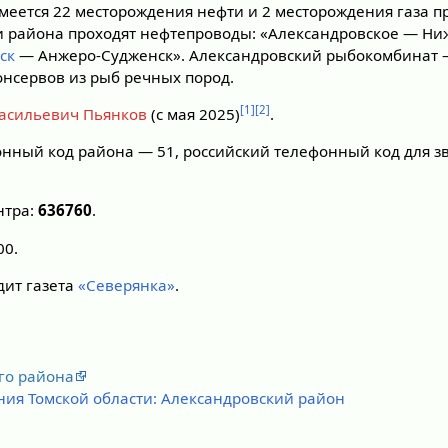
меется 22 месторождения нефти и 2 месторождения газа
и района проходят нефтепроводы: «Александровское — Ни
ск
— Анжеро-Судженск». Александровский рыбокомбинат 
онсервов из рыб речных пород.
[1]
[2]
асильевич Пьянков
(с мая 2025)
.
нный код района — 51, российский телефонный код для зв
нтра:
636760
.
00.
дит газета
«Северянка»
.
го района
ия Томской области: Александровский район