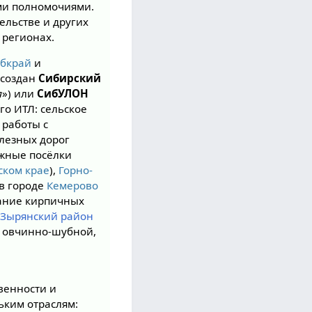
ми полномочиями.
ельстве и других
 регионах.
бкрай
и
 создан
Сибирский
я
») или
СибУЛОН
го ИТЛ: сельское
 работы с
елезных дорог
жные посёлки
ском крае
),
Горно-
 в городе
Кемерово
вание кирпичных
(
Зырянский район
, овчинно-шубной,
венности и
ьким отраслям: