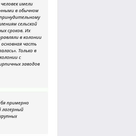
человек имели
нными в обычном
к принудительному
влениям сельской
ых сроков. Их
равляли в колонии
а основная часть
алась». Только в
колонии с
кирпичных заводов
ебя примерно
й лагерный
крупных