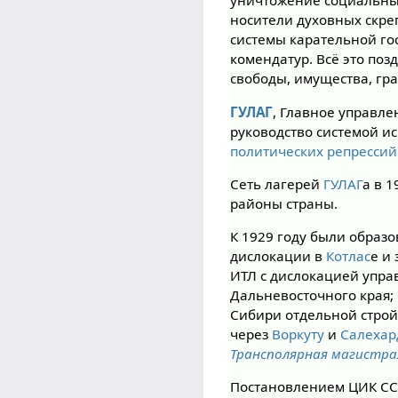
уничтожение социальных
носители духовных скре
системы карательной го
комендатур. Всё это по
свободы, имущества, гра
ГУЛАГ
, Главное управл
руководство системой и
политических репрессий
Сеть лагерей
ГУЛАГ
а в 
районы страны.
К 1929 году были образ
дислокации в
Котлас
е и
ИТЛ с дислокацией упра
Дальневосточного края;
Сибири отдельной стро
через
Воркуту
и
Салехар
Трансполярная магистра
Постановлением ЦИК ССС