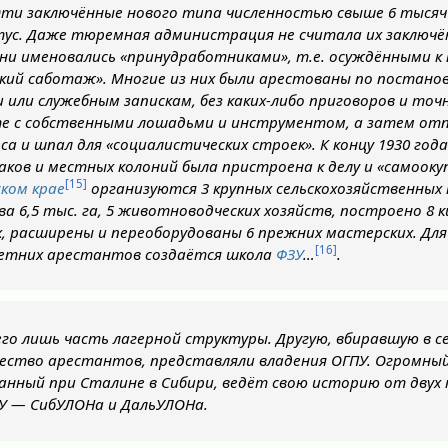
ти заключённые нового типа численностью свыше 6 тысяч 
ус. Даже тюремная администрация не считала их заключё
Они именовались «принудработниками», т.е. осуждёнными 
цкий саботаж». Многие из них были арестованы по постано
или служебным запискам, без каких-либо приговоров и точн
е с собственными лошадьми и инструментом, а затем отп
са и шпал для «социалистических строек». К концу 1930 год
аков и местных колоний была пристроена к делу и «самоокуп
[15]
ком крае
организуются 3 крупных сельскохозяйственных 
а 6,5 тыс. га, 5 животноводческих хозяйств, построено 8 
х, расширены и переоборудованы 6 прежних мастерских. Для
[16]
етних арестантов создаётся школа
ФЗУ
…
.
его лишь часть лагерной структуры. Другую, вбиравшую в с
ество арестантов, представляли владения ОГПУ. Огромны
данный при Сталине в Сибири, ведёт свою историю от двух 
У — СибУЛОНа и ДальУЛОНа.