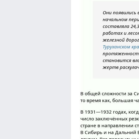
Они появились в
начальном пери
составляла 24,
работах и лесо
железной доро
Туруханском кр
протяженностью
становится вла
жертв раскула
В общей сложности за С
то время как, большая ч
В 1931—1932 годах, ког
число заключённых резк
стране в направлении ст
В Сибирь и на Дальний 