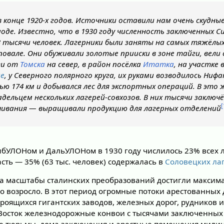
 конце 1920-х годов. Источники оставили нам очень скудные
оде. Известно, что в 1930 году численность заключенных 
3 тысячи человек. Лагерники были заняты на самых тяжёл
повале. Они обуживали золотые прииски в зоне тайги, вел
ги от
Томска
на север, в район посёлка
Итатка
, на участке в
ае
, у Северного полярного круга, их руками возводилось Ниф
 174 км и добывался лес для экспортных операций. В это 
дельцем нескольких лагерей-совхозов. В них тысячи заключ
[
чивания — выращивали продукцию для лагерных отделений
ибУЛОНом и ДальУЛОНом в 1930 году числилось 23% всех л
асть — 35% (63 тыс. человек) содержалась в
Соловецких ла
да масштабы сталинских преобразований достигли максим
о возросло. В этот период огромные потоки арестованных 
роящихся гигантских заводов, железных дорог, рудников и
Восток железнодорожные конвои с тысячами заключенных