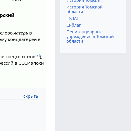
История Томска
История Томской
области
рский
ГУЛАГ
Сиблаг
Пенитенциарные
 слово
лагерь
в
учреждения в Томской
тему концлагерей в
области
[2]
ле спецсовхозов
),
ессий в СССР эпохи