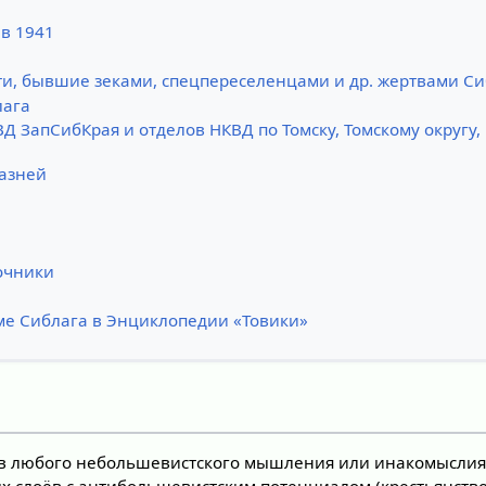
 в 1941
и, бывшие зеками, спецпереселенцами и др. жертвами С
лага
Д ЗапСибКрая и отделов НКВД по Томску, Томскому округу
казней
очники
ме Сиблага в Энциклопедии «Товики»
в любого небольшевистского мышления или инакомыслия и