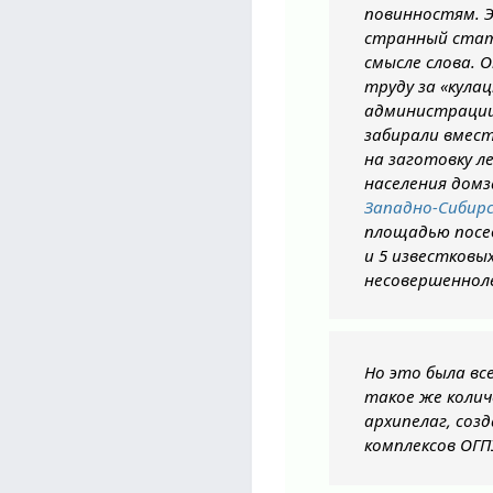
повинностям. Э
странный стат
смысле слова. 
труду за «кула
администрации 
забирали вмест
на заготовку ле
населения домз
Западно-Сибирс
площадью посев
и 5 известковы
несовершеннол
Но это была вс
такое же колич
архипелаг, соз
комплексов ОГП