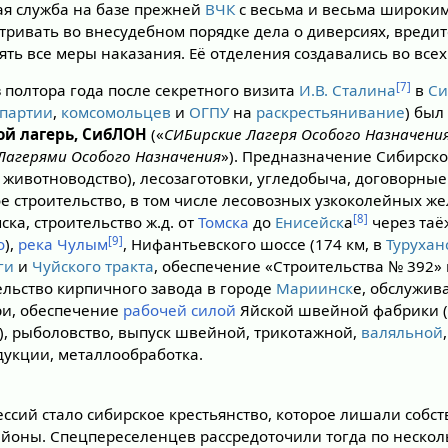
я служба на базе прежней
ВЧК
с весьма и весьма широки
тривать во внесудебном порядке дела о диверсиях, вредит
ть все меры наказания. Её отделения создавались во всех
[7]
 полтора года после секретного визита
И.В. Сталина
в
Си
партии
,
комсомольцев
и
ОГПУ
на
раскрестьянивание
) был
ой лагерь, СибЛОН
(«
СИБирские Лагеря Особого Назначени
Лагерями Особого Назначения
»). Предназначение Сибирско
 животноводство), лесозаготовки, угледобыча, договорные
е строительство, в том числе лесовозных узкоколейных ж
[8]
ска, строительство ж.д. от
Томска
до
Енисейск
а
через таё
[9]
о
),
река Чулым
, Нифантьевского шоссе (174 км, в
Турухан
ги
и
Чуйского тракта
, обеспечение «Строительства № 392»
тельство кирпичного завода в городе
Мариинск
е, обслужи
ри, обеспечение
рабочей силой
Яйской швейной фабрики 
), рыболовство, выпуск швейной, трикотажной,
валяльной
укции, металлообработка.
ссий стало сибирское крестьянство, которое лишали собст
йоны. Спецпереселенцев рассредоточили тогда по нескол