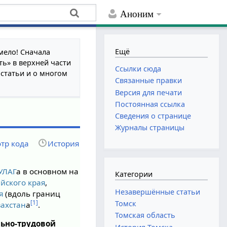
Аноним
Ещё
мело! Сначала
ть» в верхней части
Ссылки сюда
 статьи и о многом
Связанные правки
Версия для печати
Постоянная ссылка
Сведения о странице
Журналы страницы
тр кода
История
УЛАГ
а в основном на
Категории
йского края
,
Незавершённые статьи
я
(вдоль границ
Томск
[1]
захстан
а
.
Томская область
ьно-трудовой