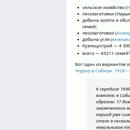
сельское хозяйство (
Н
лесозаготовки (Нары
добыча золота и обс
семей;
лесозаготовки (
Анже
добыча угля (
Анжерк
Кузнецкстрой — 4 390
всего — 63211 семей
Вот один из вариантов 
террор в Сибири. 1928—
К середине 193
комплекс в Сиб
образом: 17 до
заключенного 
период уже сил
стало в нескол
невольников т