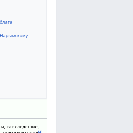
иблага
, Нарымскому
, как следствие,
[4]