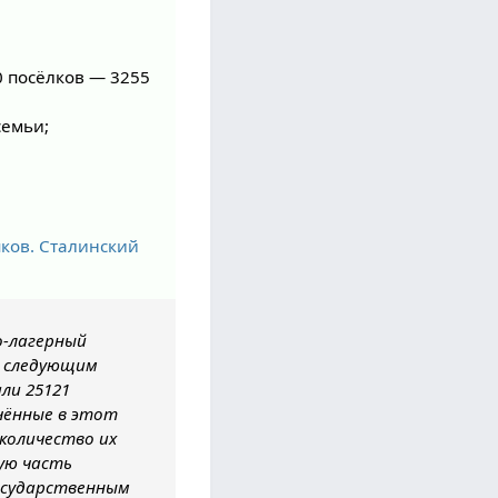
0 посёлков — 3255
семьи;
пков. Сталинский
о-лагерный
л следующим
ли 25121
чённые в этот
количество их
ную часть
осударственным