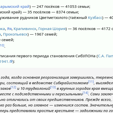
арымский край
) — 247 посёков — 41053 семьи;
мский край) — 35 посёлков — 8374 семьи;
луживание рудников Цветметзолото (таёжный
Кузбасс
) — 4
рка
,
Яя
,
Крапивинск
,
Горная Шория
) — 36 посёлков — 4172 
а
,
Прокопьевск
) — 1967 семей;
 семей;
[10]
.
описания первого периода становления СибУЛОНа (
С.А. Па
1941.
):
0 года, когда основная реорганизация завершилась, тюремн
[11]
ири, состоящий в ведомстве Сибкрайисполкома
, выгляде
[12]
[13]
мзаков
и 10 трудколоний
в крупных городах края вмеща
[14]
вместе с подследственными и пересыльными
. Сами заклю
ьно отличались от своих предшественников. Прежде всего, 
ько раз больше, но главное — изменился состав. Значитель
еперь представляли простые крестьяне — задолжники по г