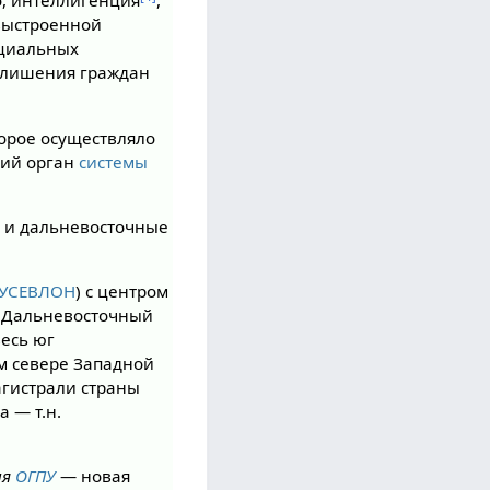
о, интеллигенция
,
 выстроенной
ециальных
й лишения граждан
торое осуществляло
ший орган
системы
е и дальневосточные
УСЕВЛОН
) с центром
; Дальневосточный
есь юг
ем севере Западной
гистрали страны
а — т.н.
ия
ОГПУ
— новая