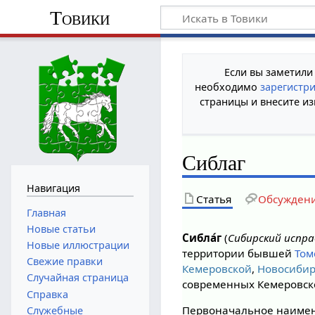
Товики
Если вы заметили
необходимо
зарегистр
страницы и внесите из
Сиблаг
Навигация
Статья
Обсужден
Главная
Новые статьи
Сибла́г
(
Сибирский испр
Новые иллюстрации
территории бывшей
Том
Свежие правки
Кемеровской
,
Новосибир
Случайная страница
современных Кемеровско
Справка
Первоначальное наиме
Служебные