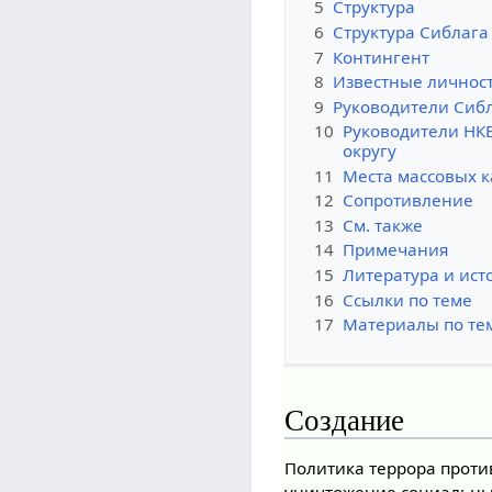
5
Структура
6
Структура Сиблага
7
Контингент
8
Известные личност
9
Руководители Сиб
10
Руководители НКВ
округу
11
Места массовых 
12
Сопротивление
13
См. также
14
Примечания
15
Литература и ист
16
Ссылки по теме
17
Материалы по те
Создание
Политика террора проти