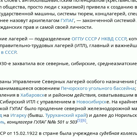
 слоёв с антибольшевистским потенциалом (крестьянств
п общества, просто люди с харизмой) привела к созданию
сударственной машины, системы тюрем, концлагерей, сп
зднее назовут архипелагом
ГУЛАГ
, — законченной системо
жданских прав и самой своей личности.
ение лагерей — подразделение
ОГПУ СССР
/
НКВД СССР
, ко
справительно-трудовых лагерей (ИТЛ), главный и важней
 в СССР
.
1930-е захватила все северные, сибирские, среднеазиатски
ованы Управление Северных лагерей особого назначения (
 занимавшееся освоением
Печорского угольного бассейна
вления в
Хабаровск
е и районом действия, охватывавшим в
 Сибирский ИТЛ с управлением в
Новосибирск
е. На крайн
йкой ГУЛАГ было продление северной железнодорожной ма
д
на
Игарку
(бывш.
Туруханский край
) и далее до Норильск
[5]
[6]
ль
, концлагеря ГУЛАГ №№ 501 и 503
.
Р от 15.02.1922 в стране была учреждена
судебная коллег