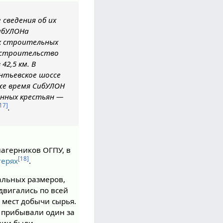
 сведения об их
СибУЛОНа
ых строительных
и строительство
 42,5 км. В
антьевское шоссе
же время СибУЛОН
ённых крестьян —
17]
.
агерников ОГПУ, в
[18]
герях
.
альных размеров,
двигались по всей
 мест добычи сырья.
 прибывали один за