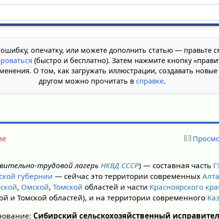
 ошибку, опечатку, или можете дополнить статью — правьте с
ироваться
(быстро и бесплатно). Затем нажмите кнопку «прави
менения. О том, как загружать иллюстрации, создавать новые
другом можно прочитать в
справке
.
ие
Просмо
авительно-трудовой лагерь
НКВД СССР
) — составная часть
Г
ской губернии
— сейчас это территории современных
Алта
ской
,
Омской
,
Томской
областей и части
Красноярского кра
й и Томской областей), и на территории современного
Ка
нование:
Сибирский сельскохозяйственный исправител