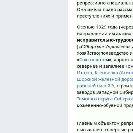
репрессивно-специальна
Она имела право рассма
преступлениях и применя
Осенью 1929 года (через
направлении им актива
исправительно-трудов
(«
СИБирское Управление 
хозяйство(полеводство и
«
Союззолото
м», дорожно
севернее и запалнее Том
Итатка
,
Ксеньевка
(
Асин
Шорской железной доро
рабочей силой
, строи
заводов Западной Сиби
Томского округа Сибкрая
кожевенно-обувной прод
Главным объектом репре
высылали в северные ра