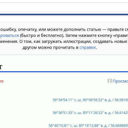
 ошибку, опечатку, или можете дополнить статью — правьте с
ироваться
(быстро и бесплатно). Затем нажмите кнопку «прави
менения. О том, как загружать иллюстрации, создавать новые
другом можно прочитать в
справке
.
т
ие
Просмо
56°34′54.11″ с. ш.
85°06′56.52″ в. д.
/
56.5816
56°36′51.33″ с. ш.
85°11′26.52″ в. д.
/
56.6142
56°40′10.81″ с. ш.
85°18′12.88″ в. д.
/
56.669669°