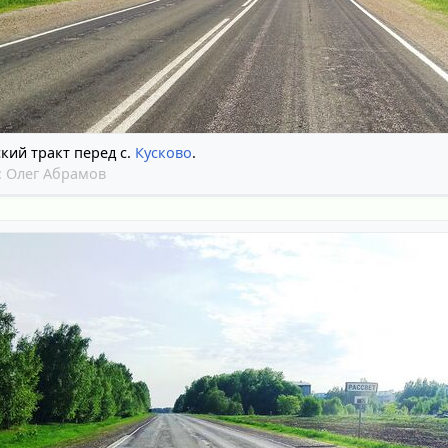
кий тракт перед с.
Кусково
.
:
Олег Абрамов