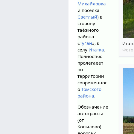
Михайловка
и посёлка
Светлый
) в
сторону
таёжного
района
«
Туган
», к
Итатс
селу
Итатка
.
Фото
Полностью
пролегаеет
по
территории
современног
о
Томского
района
.
Обозначение
автотрассы
(от
Копылово):
дорога с