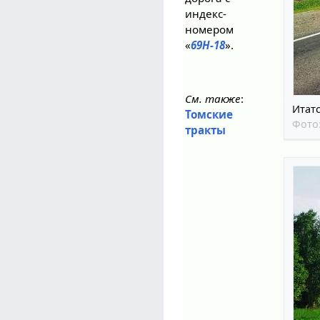
индекс-
номером
«
69Н-18
».
См. также
:
Итатс
Томские
Фото
тракты