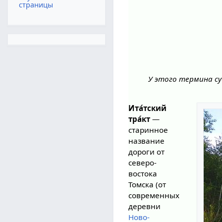
страницы
У этого термина су
Ита́тский
тра́кт
—
старинное
название
дороги от
северо-
востока
Томска (от
современных
деревни
Ново-