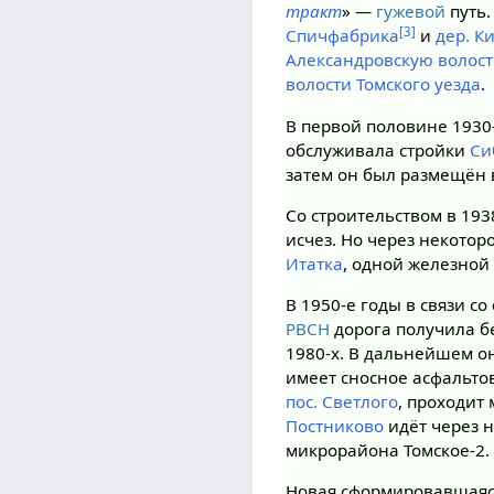
тракт
» —
гужевой
путь.
[3]
Спичфабрика
и
дер. К
Александровскую волост
волости
Томского уезда
.
В первой половине 1930
обслуживала стройки
Си
затем он был размещён 
Со строительством в 193
исчез. Но через некото
Итатка
, одной железной
В 1950-е годы в связи с
РВСН
дорога получила б
1980-х. В дальнейшем о
имеет сносное асфальто
пос. Светлого
, проходит
Постниково
идёт через 
микрорайона Томское-2.
Новая сформировавшаяс