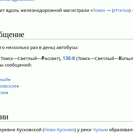
дит вдоль железнодорожной магистрали «
Томск
— (
Итатка
)
общение
го несколько раз в день) автобусы:
(Томск—Светлый—
Р
ассвет),
130-К
(Томск—Светлый—
К
опыл
сы сообщений:
ный
»
ровское
»
кое
»
рии
деревне Кусковской (
Ново-Кусково
) у реки
Чулым
образовалс