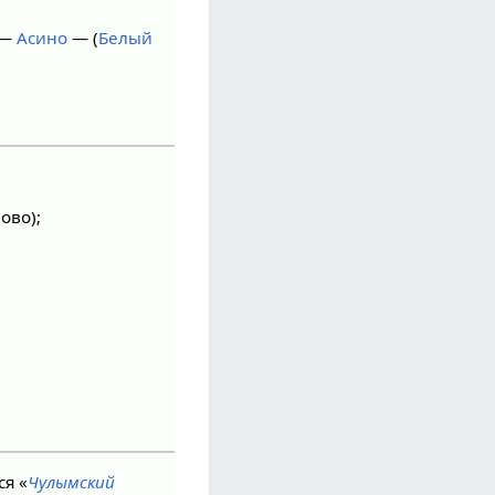
 —
Асино
— (
Белый
ово);
я «
Чулымский