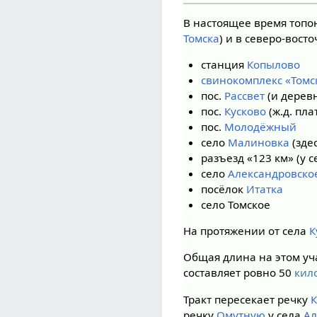
В настоящее время топо
Томска
) и в северо-вос
станция
Копылово
cвинокомплекс «Томс
пос.
Рассвет
(и дерев
пос.
Кусково
(ж.д. пла
пос.
Молодёжный
село
Малиновка
(зде
разъезд «123 км» (у 
село
Александровско
посёлок
Итатка
село Томское
На протяжении от села
К
Общая длина на этом уча
составляет ровно 50
кил
Тракт пересекает речку
К
речку
Омутную
у села
Ал