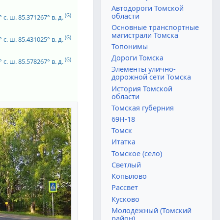
Автодороги Томской
области
(G)
 с. ш.
85.371267° в. д.
Основные транспортные
магистрали Томска
(G)
 с. ш.
85.431025° в. д.
Топонимы
Дороги Томска
(G)
 с. ш.
85.578267° в. д.
Элементы улично-
дорожной сети Томска
История Томской
области
Томская губерния
69Н-18
Томск
Итатка
Томское (село)
Светлый
Копылово
Рассвет
Кусково
Молодёжный (Томский
район)