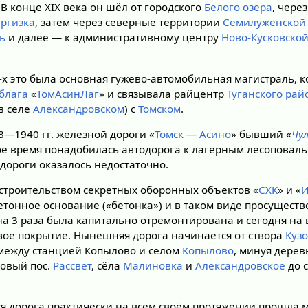
 В конце XIX века он шёл от городского
Белого озера
, чере
иргизка
, затем через северные территории
Семилуженской 
ь
и далее — к административному центру
Ново-Кусковской
-х это была основная гужево-автомобильная магистраль, к
блага
«
ТомАсинЛаг
» и связывала райцентр
Туганского рай
в селе
Александровском
) с
Томском
.
8—1940 гг. железной дороги «
Томск
—
Асино
» бывший «
Чу
рое время понадобилась автодорога к лагерным лесоповаль
 дороги оказалось недостаточно.
о строительством секретных оборонных объектов «
СХК
» и «
И
етонное основание («бетонка») и в таком виде просущест
на 3 раза была капитально отремонтирована и сегодня на
вое покрытие. Нынешняя дорога начинается от створа
Кузо
 между станцией Копылово и селом
Копылово
, минуя дере
новый пос.
Рассвет
, сёла
Малиновка
и
Александровское
до 
я дорога практически на всём своём протяжении прошла 