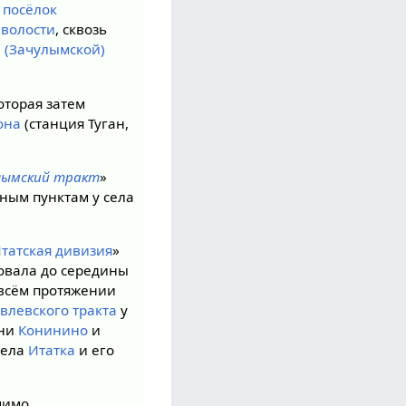
з
посёлок
волости
, сквозь
 (Зачулымской)
оторая затем
она
(станция Туган,
лымский тракт
»
ным пунктам у села
татская дивизия
»
вовала до середины
 всём протяжении
влевского тракта
у
вни
Конинино
и
села
Итатка
и его
мимо