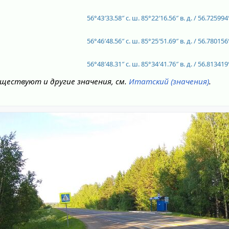
56°43′33.58″ с. ш.
85°22′16.56″ в. д.
/
56.725994°
56°46′48.56″ с. ш.
85°25′51.69″ в. д.
/
56.780156°
56°48′48.31″ с. ш.
85°34′41.76″ в. д.
/
56.813419°
ществуют и другие значения, см.
Итатский (значения)
.