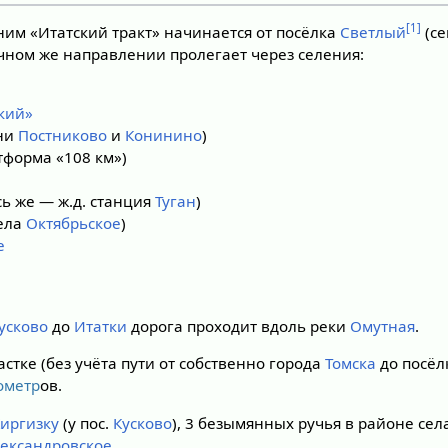
[1]
ним «Итатский тракт» начинается от посёлка
Светлый
(се
точном же направлении пролегает через селения:
кий»
ни
Постниково
и
Конинино
)
тформа «108 км»)
сь же — ж.д. станция
Туган
)
села
Октябрьское
)
е
усково
до
Итатки
дорога проходит вдоль реки
Омутная
.
стке (без учёта пути от собственно города
Томска
до посё
ометр
ов.
иргизку
(у пос.
Кусково
), 3 безымянных ручья в районе се
ександровское
.