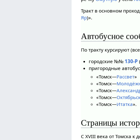
Тракт в основном прохо
Яр
)».
Автобусное со
По тракту курсируют (все
городские №№
130-Р
пригородные автобу
«Томск—
Рассвет
»
«Томск—
Молодёж
«Томск—
Александ
«Томск—
Октябрьс
«Томск—
Итатка
».
Страницы исто
С XVIII века от Томска к 