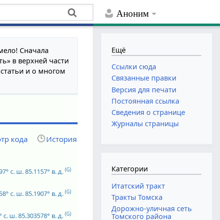
Аноним
Ещё
мело! Сначала
ть» в верхней части
Ссылки сюда
 статьи и о многом
Связанные правки
Версия для печати
Постоянная ссылка
Сведения о странице
Журналы страницы
тр кода
История
Категории
(G)
97° с. ш.
85.1157° в. д.
Итатский тракт
(G)
58° с. ш.
85.1907° в. д.
Тракты Томска
Дорожно-уличная сеть
(G)
 с. ш.
85.303578° в. д.
Томского района