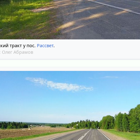
кий тракт у пос.
Рассвет
.
:
Олег Абрамов