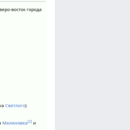
веро-восток города
лка
Светлого
)
[2]
ла
Малиновка
и