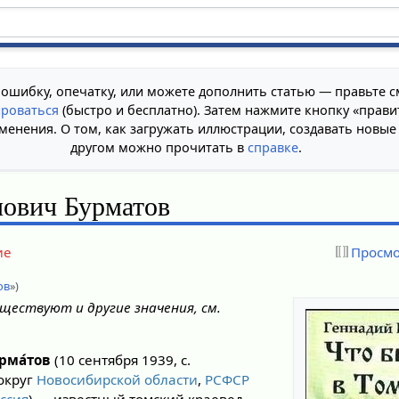
 ошибку, опечатку, или можете дополнить статью — правьте с
ироваться
(быстро и бесплатно). Затем нажмите кнопку «прави
менения. О том, как загружать иллюстрации, создавать новые
другом можно прочитать в
справке
.
нович Бурматов
ие
Просмо
ов
»)
ществуют и другие значения, см.
рма́тов
(10 сентября 1939, с.
округ
Новосибирской области
,
РСФСР