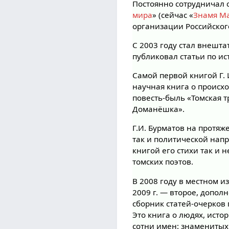
Постоянно сотрудничал с
мира
» (сейчас «
Знамя М
организации Российског
С 2003 году стал внешт
публиковал статьи по ис
Самой первой книгой Г. 
научная книга о происхо
повесть-быль «Томская т
Доманёшка».
Г.И. Бурматов на протяж
так и политической нап
книгой его стихи так и
томских поэтов.
В 2008 году в местном и
2009 г. — второе, допол
сборник статей-очерков 
Это книга о людях, истор
сотни имен: знаменитых