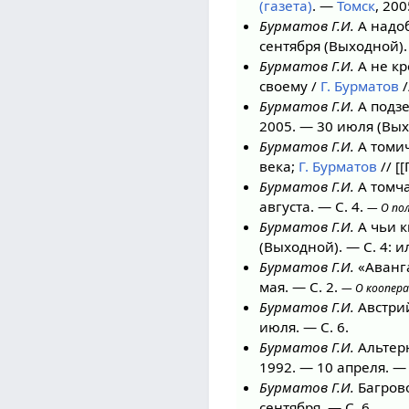
(газета)
. —
Томск
, 20
Бурматов Г.И.
А надоб
сентября (Выходной). 
Бурматов Г.И.
А не кр
своему /
Г. Бурматов
/
Бурматов Г.И.
А подзе
2005. — 30 июля (Вых
Бурматов Г.И.
А томич
века;
Г. Бурматов
// [
Бурматов Г.И.
А томча
августа. — С. 4.
— О пол
Бурматов Г.И.
А чьи к
(Выходной). — С. 4: и
Бурматов Г.И.
«Аванга
мая. — С. 2.
— О коопера
Бурматов Г.И.
Австри
июля. — С. 6.
Бурматов Г.И.
Альтер
1992. — 10 апреля. — 
Бурматов Г.И.
Багрово
сентября. — С. 6.