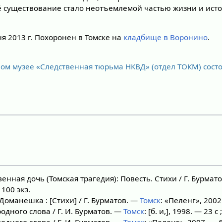
ьё существование стало неотъемлемой частью жизни и исто
ня 2013 г. Похоронен в Томске на
кладбище в Воронино
.
ом музее «Следственная тюрьма НКВД» (отдел ТОКМ) состо
енная дочь (Томская трагедия): Повесть. Стихи / Г. Бурмат
 100 экз.
оманешка : [Стихи] / Г. Бурматов. —
Томск
: «Пеленг», 2002.
одного слова / Г. И. Бурматов. —
Томск
: [б. и,], 1998. — 23 с 
одного слова / Г. И. Бурматов. —
Томск
: «Пеленг», 2007. — 6