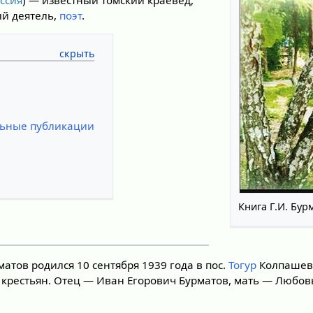
ссия
) — известный томский краевед,
ый деятель,
поэт
.
льные публикации
Книга Г.И. Бур
тов родился 10 сентября 1939 года в пос.
Тогур
Колпашев
 крестьян. Отец — Иван Егорович Бурматов, мать — Любо