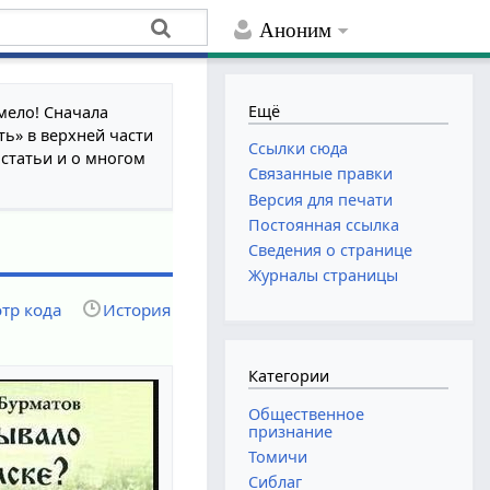
Аноним
Ещё
мело! Сначала
ть» в верхней части
Ссылки сюда
 статьи и о многом
Связанные правки
Версия для печати
Постоянная ссылка
Сведения о странице
Журналы страницы
тр кода
История
Категории
Общественное
признание
Томичи
Сиблаг