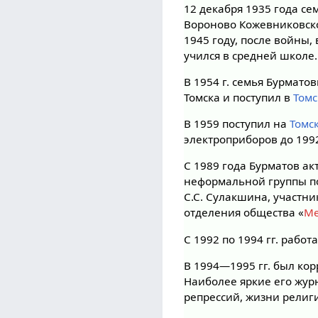
12 декабря 1935 года се
Вороново Кожевниковског
1945 году, после войны, 
учился в средней школе.
В 1954 г. семья Бурматов
Томска и поступил в
Томс
В 1959 поступил на
Томс
электроприборов до 1992
С 1989 года Бурматов а
неформальной группы по
С.С. Сулакшина, участни
отделения общества «
М
С 1992 по 1994 гг. рабо
В 1994—1995 гг. был ко
Наиболее яркие его жур
репрессий, жизни религ