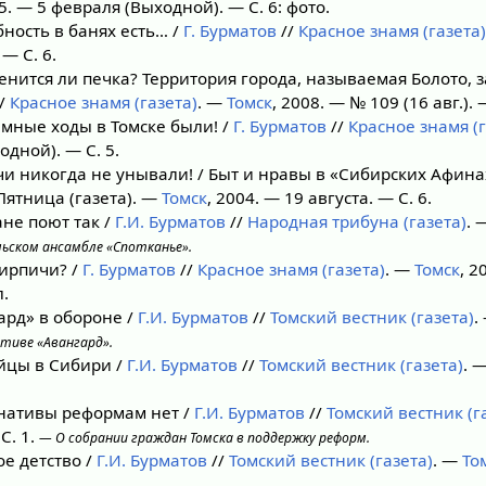
05. — 5 февраля (Выходной). — С. 6: фото.
ность в банях есть… /
Г. Бурматов
//
Красное знамя (газета)
— С. 6.
енится ли печка? Территория города, называемая Болото, з
/
Красное знамя (газета)
. —
Томск
, 2008. — № 109 (16 авг.). —
мные ходы в Томске были! /
Г. Бурматов
//
Красное знамя (г
одной). — С. 5.
и никогда не унывали! / Быт и нравы в «Сибирских Афинах
[Пятница (газета). —
Томск
, 2004. — 19 августа. — С. 6.
не поют так /
Г.И. Бурматов
//
Народная трибуна (газета)
. 
ьском ансамбле «Спотканье».
ирпичи? /
Г. Бурматов
//
Красное знамя (газета)
. —
Томск
, 2
л.
рд» в обороне /
Г.И. Бурматов
//
Томский вестник (газета)
.
тиве «Авангард».
йцы в Сибири /
Г.И. Бурматов
//
Томский вестник (газета)
. 
нативы реформам нет /
Г.И. Бурматов
//
Томский вестник (г
С. 1.
— О собрании граждан Томска в поддержку реформ.
е детство /
Г.И. Бурматов
//
Томский вестник (газета)
. —
То