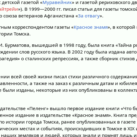
 детской газетой «
Муравейник
» и газетой рериховского д
айтрейи
»). В 1999—2000 гг. писал статьи для газеты томск
о союза ветеранов Афганистана «
За отвагу
».
атным корреспондентом газеты «
Красное знамя
», в которо
тории Томска.
И. Бурматова, вышедшей в 1998 году, была книга «Тайна р
ждении слов русского языка. В 2002 году была издана ав
рагедия» о сталинских репрессиях, а также сборник стихов
ении всей своей жизни писал стихи различного содержания
равленности, а также на заказ к различным датам и юбиле
 не были изданы, некоторые из них опубликованы в коллек
здательстве «Пеленг» вышло первое издание книги «Что бы
ненное издание в издательстве «Красное знамя». Книга пр
по истории города Томска, ранее опубликованных в газете
ических местах и событиях, происходивших в Томске в XIX и
 наших земляков и людей, которых знали и помнят лишь и