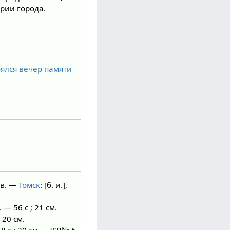
рии города.
ялся вечер памяти
ов. —
Томск
: [б. и.],
 — 56 с ; 21 см.
; 20 см.
8 с ; 20 см — ISB№ 5-