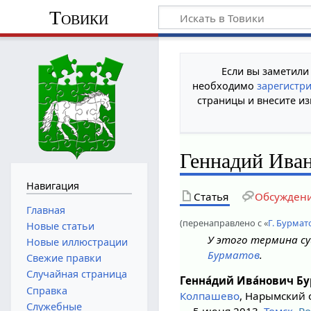
Товики
Если вы заметили
необходимо
зарегистр
страницы и внесите из
Геннадий Ива
Навигация
Статья
Обсужден
Главная
(перенаправлено с «
Г. Бурмат
Новые статьи
У этого термина су
Новые иллюстрации
Бурматов
.
Свежие правки
Случайная страница
Генна́дий Ива́нович Бу
Справка
Колпашево
, Нарымский 
Служебные