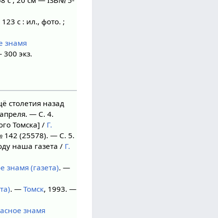
123 с : ил., фото. ;
е знамя
— 300 экз.
ё столетия назад
 апреля. — С. 4.
ого Томска] /
Г.
 142 (25578). — С. 5.
оду наша газета /
Г.
е знамя (газета)
. —
та)
. —
Томск
, 1993. —
асное знамя