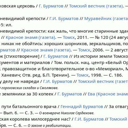
овская церковь /
Г. Бурматов
//
Томский вестник (газета)
. 
невидимой крепости /
Г.И. Бурматов
//
Муравейник (газета
5: ил.
евидимой крепости: как жаль, что многие старинные зда
//
Красное знамя (газета)
. —
Томск
, 2011. — № 120 (24 авгус
 никак не обойтись: хороших шорников, зеркальщиков, п
урматов
//
Красное знамя (газета)
. —
Томск
, 2006. — 2 август
к [стихотворение] /
Г. Бурматов
// Из истории земли Томск
кументов и материалов / Том. польск. нац. центр «Белый Орё
вет. правозащитное и благотворительное о-во «Мемориал», 
.А. Ханевич; Отв. ред. Б.П. Тренин]. —
Томск
, 1998. — С. 186.
 делу не навреди /
Г.И. Бурматов
//
Томский вестник (газет
 гороховских складах и Смолякове.
земляники за 30 копеек /
Г. Бурматов
//
Ева (Красное знам
пути батальонного врача /
Геннадий Бурматов
// За отваг
 Вып. 6. — С. 3.
— О военвраче Николае Сердюкове.
кая королева милосерднее нас? /
Г.И. Бурматов
//
Томский 
бря. — С. 6.
— О законе о реабилитации.