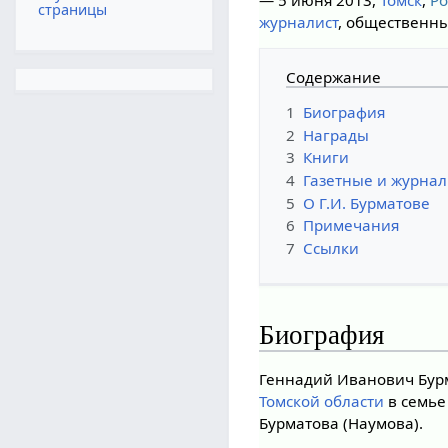
— 5 июня 2013,
Томск
,
Ро
страницы
журналист
, общественн
Содержание
1
Биография
2
Награды
3
Книги
4
Газетные и журна
5
О Г.И. Бурматове
6
Примечания
7
Ссылки
Биография
Геннадий Иванович Бурма
Томской области
в семье
Бурматова (Наумова).