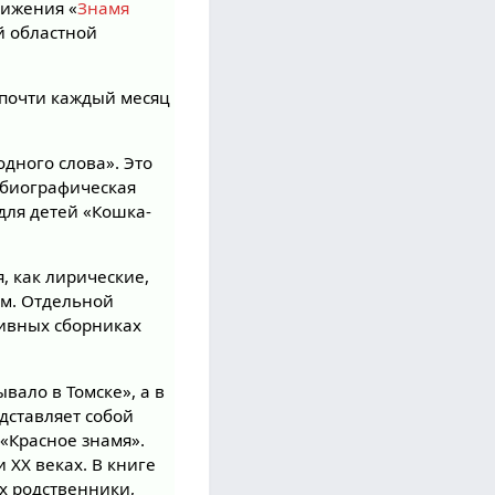
вижения «
Знамя
ой областной
й почти каждый месяц
одного слова». Это
тобиографическая
 для детей «Кошка-
, как лирические,
ям. Отдельной
тивных сборниках
вало в Томске», а в
едставляет собой
 «Красное знамя».
 XX веках. В книге
х родственники,