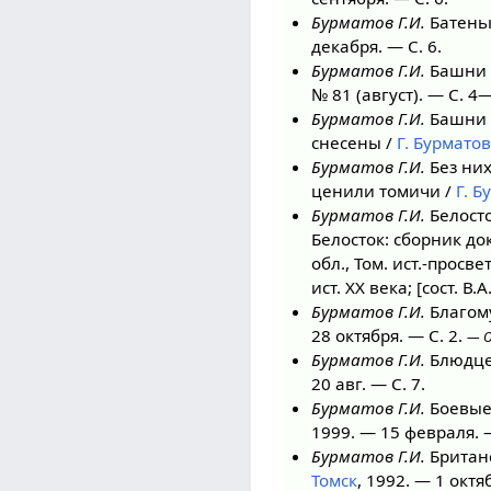
Бурматов Г.И.
Батеньк
декабря. — С. 6.
Бурматов Г.И.
Башни 
№ 81 (август). — С. 4—
Бурматов Г.И.
Башни н
снесены /
Г. Бурматов
Бурматов Г.И.
Без них
ценили томичи /
Г. Б
Бурматов Г.И.
Белосто
Белосток: сборник до
обл., Том. ист.-прос
ист. XX века; [cост. В
Бурматов Г.И.
Благому
28 октября. — С. 2.
— О
Бурматов Г.И.
Блюдце 
20 авг. — С. 7.
Бурматов Г.И.
Боевые 
1999. — 15 февраля. —
Бурматов Г.И.
Британс
Томск
, 1992. — 1 октя