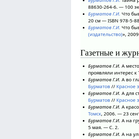
88630-264-6. — 100 эк
Бурматов Г.И.
Что быв
20 см — ISBN 978-5-88
Бурматов Г.И.
Что быв
(издательство)
», 2009
Газетные и жур
Бурматов Г.И.
А место
проявляли интерес к 
Бурматов Г.И.
А во гл
Бурматов
//
Красное з
Бурматов Г.И.
А для с
Бурматов
//
Красное з
Бурматов Г.И.
А красо
Томск
, 2006. — 23 сен
Бурматов Г.И.
А на гр
5 мая. — С. 2.
Бурматов Г.И.
А на ул