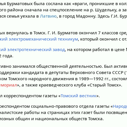
мья Бурматовых была сослана как «враги, проникшие в кол
о района сначала на спецпоселение на р. Шудельку, а зате
вся семья уехала в
Латвию
, в город Мадонну. Здесь Г.И. Бу
ых вернулась в Томск. Г. И. Бурматов окончил 7 классов ср
кий электромеханический техникум
, который окончил с о
кий электротехнический завод
, на котором работал в цех
 года.
ктивно занимался общественной деятельностью. Был акти
ддержки кандидата в депутаты Верховного Совета СССР 
ком Томского народного движения в 1989—1992 гг., состоя
емориал
», а также краеведческого клуба «Старый Томск».
тал корреспондентом газеты «
Томский вестник
».
рреспондентом социально-правового отдела газеты «
Народ
налистские работы на страницах этих газет были посвяще
иозных общин и национальных обществ Томска.