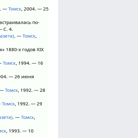
. —
Томск
, 2004. — 25
астраивалась по-
 С. 4.
азета)
. —
Томск
,
» 1880-х годов XIX
—
Томск
, 1994. — 16
004. — 26 июня
 —
Томск
, 1992. — 28
—
Томск
, 1992. — 29
азета)
. —
Томск
,
мск
, 1993. — 10