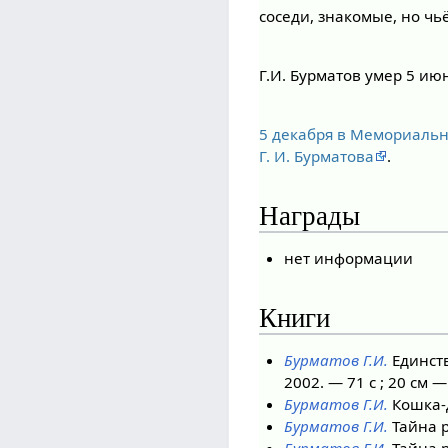
соседи, знакомые, но ч
Г.И. Бурматов умер 5 ию
5 декабря в Мемориальн
Г. И. Бурматова
.
Награды
нет информации
Книги
Бурматов Г.И.
Единств
2002. — 71 с ; 20 см —
Бурматов Г.И.
Кошка-Д
Бурматов Г.И.
Тайна р
Бурматов Г.И.
Тайна р