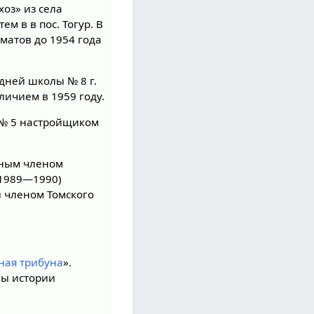
хоз» из села
м в в пос. Тогур. В
рматов до 1954 года
едней школы № 8 г.
тличием в 1959 году.
е № 5 настройщиком
вным членом
(1989—1990)
л членом Томского
ная трибуна
».
ны истории