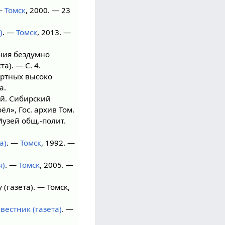
—
Томск
, 2000. — 23
)
. —
Томск
, 2013. —
ния бездумно
та). — С. 4.
ортных высоко
а.
ой. Сибирский
л», Гос. архив Том.
Музей общ.-полит.
а)
. —
Томск
, 1992. —
я)
. —
Томск
, 2005. —
у (газета). — Томск,
вестник (газета)
. —