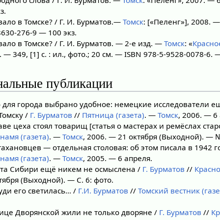
з.
ало в Томске? / Г. И. Бурматов.—
Томск
: [«Пеленг»], 2008. — 
630-276-9 — 100 экз.
ало в Томске? / Г. И. Бурматов. — 2-е изд. —
Томск
: «
Красно
. — 349, [1] с. : ил., фото.; 20 см. — ISBN 978-5-9528-0078-6. 
нальные публикации
 для города выбрано удобное: немецкие исследователи ещ
Томску /
Г. Бурматов
//
Пятница (газета)
. —
Томск
, 2006. — 6
аве цеха стоял товарищ [статья о мастерах и ремёслах стар
намя (газета)
. —
Томск
, 2006. — 21 октября (Выходной). — №
тахановцев — отдельная столовая: об этом писала в 1942 г
намя (газета)
. —
Томск
, 2005. — 6 апреля.
та Сибири ещё никем не осмыслена /
Г. Бурматов
//
Красно
тября (Выходной). — С. 6: фото.
уди его светилась… /
Г.И. Бурматов
//
Томский вестник (газе
ице Дворянской жили не только дворяне /
Г. Бурматов
//
Кр