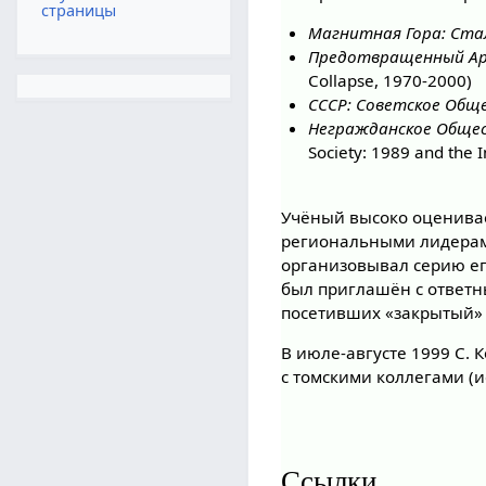
страницы
Магнитная Гора: Стал
Предотвращенный Арма
Collapse, 1970-2000)
СССР: Советское Общ
Негражданское Общес
Society: 1989 and the 
Учёный высоко оценивае
региональными лидерами 
организовывал серию е
был приглашён с ответны
посетивших «закрытый» Т
В июле-августе 1999 С. 
с томскими коллегами (
Ссылки