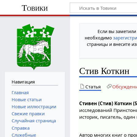
Товики
Если вы заметили
необходимо
зарегистр
страницы и внесите из
Стив Коткин
Навигация
Статья
Обсужден
Главная
Новые статьи
Стивен (Стив) Коткин (S
Новые иллюстрации
исследований Принстонск
Свежие правки
историк, писатель, один
Случайная страница
Справка
Автор многих книг о пр
Служебные