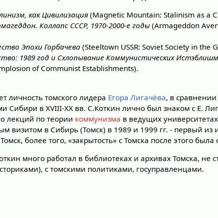
инизм, как Цивилизация
(Magnetic Mountain: Stalinism as a Ci
геддон. Коллапс СССР, 1970-2000-е годы
(Armageddon Avert
ество Эпохи Горбачева
(Steeltown USSR: Soviet Society in the 
тво: 1989 год и Схлопывание Коммунистических Истэблиш
Implosion of Communist Establishments).
т личность томского лидера
Егора Лигачёва
, в сравнении
Сибири в XVIII-XX вв. С.Коткин лично был знаком с Е. Ли
го лекций по теории
коммунизма
в ведущих университетах
м визитом в Сибирь (Томск) в 1989 и 1999 гг. - первый из
омск, более того, «закрытость» с Томска после этого была 
Коткин много работал в библиотеках и архивах Томска, не 
историками), с томскими политиками, госуправленцами.