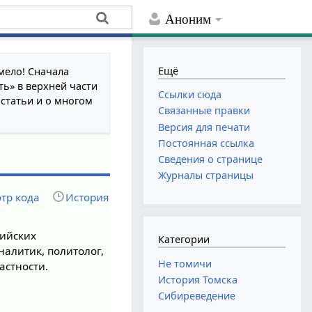
Аноним
Ещё
мело! Сначала
ть» в верхней части
Ссылки сюда
 статьи и о многом
Связанные правки
Версия для печати
Постоянная ссылка
Сведения о странице
Журналы страницы
тр кода
История
сийских
Категории
налитик, политолог,
Не томичи
астности.
История Томска
Сибиреведение