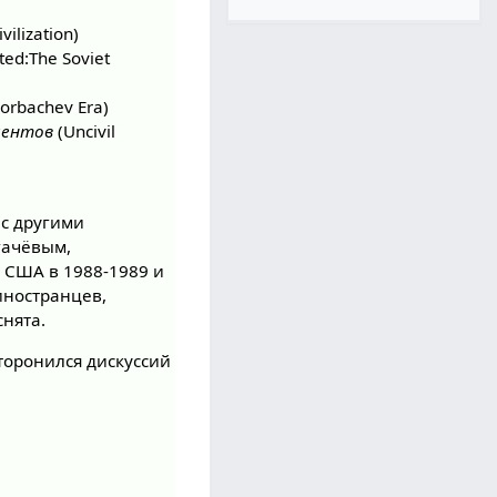
vilization)
ed:The Soviet
Gorbachev Era)
ментов
(Uncivil
 с другими
гачёвым,
 США в 1988-1989 и
 иностранцев,
снята.
сторонился дискуссий