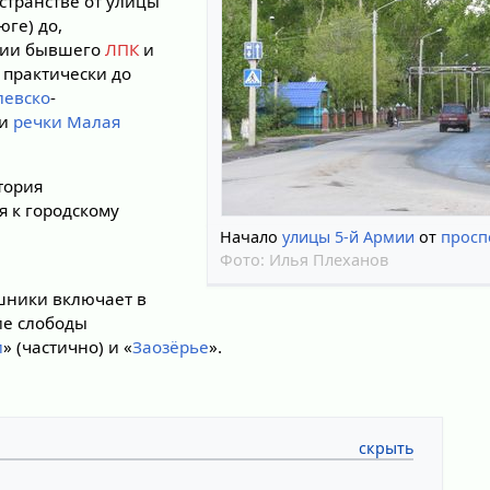
странстве от улицы
юге) до,
рии бывшего
ЛПК
и
ь практически до
левско
-
 и
речки Малая
тория
 к городскому
Начало
улицы 5-й Армии
от
просп
Фото:
Илья Плеханов
шники включает в
ие слободы
и
» (частично) и «
Заозёрье
».