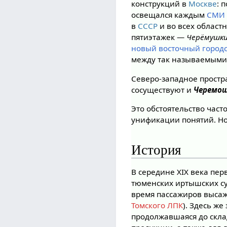
конструкций в
Москве
: 
освещался каждым
СМИ
в
СССР
и во всех област
пятиэтажек —
Черёмушк
новый восточный город
между так называемым
Северо-западное простр
сосуществуют и
Черемо
Это обстоятельство част
унификации понятий. Но
История
В середине XIX века пе
тюменских иртышских су
время пассажиров выса
Томского ЛПК
). Здесь ж
продолжавшаяся до скла