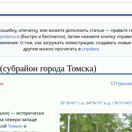
 ошибку, опечатку, или можете дополнить статью — правьте с
ироваться
(быстро и бесплатно). Затем нажмите кнопку «прави
менения. О том, как загружать иллюстрации, создавать новые
другом можно прочитать в
справке
.
субрайон города Томска)
ие
Просмо
56°30′42″ с. ш.
84°56′37″ в. д.
/
56.511667°
шки) — исторически
а северо-западе
екой
Томью
и