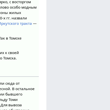
ярко, с восторгом
 слово особо модным
айоны жилых
0-х гг. назвали
Иркутского тракта
—
 Так в Томске
их к своей
о Томска.
ли сюда от
есной. В остальное
рии бывшего
льду Томи
. Для вывоза