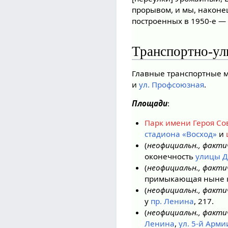
прорывом, и мы, наконе
построенных в 1950-е — 
Транспортно-ул
Главные транспортные 
и
ул. Профсоюзная
.
Площади
:
Парк имени Героя Со
стадиона «Восход»
и
(
неофициальн., факти
оконечность
улицы Д
(
неофициальн., факти
примыкающая ныне к
(
неофициальн., факти
у
пр. Ленина
, 217.
(
неофициальн., факти
Ленина
,
ул. 5-й Арми