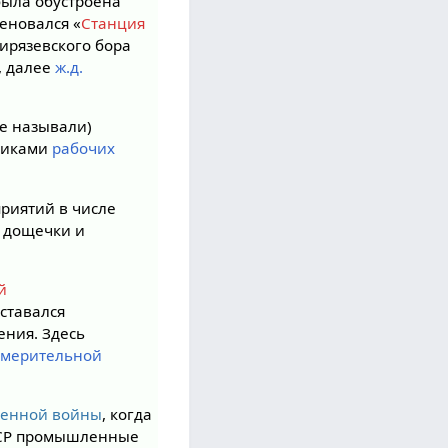
 была обустроена
еновался «
Станция
мирязевского бора
, далее
ж.д.
не называли)
омиками
рабочих
риятий в числе
й дощечки и
й
ставался
ения. Здесь
змерительной
венной войны
, когда
ССР промышленные