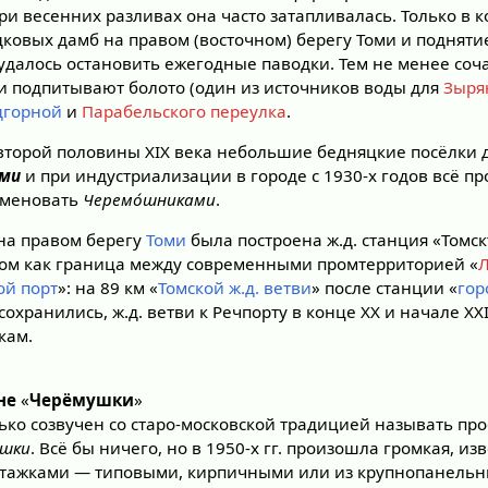
ри весенних разливах она часто затапливалась. Только в к
ковых дамб на правом (восточном) берегу Томи и подняти
 удалось остановить ежегодные паводки. Тем не менее соч
 подпитывают болото (один из источников воды для
Зыря
дгорной
и
Парабельского переулка
.
второй половины XIX века небольшие бедняцкие посёлки 
ими
и при индустриализации в городе с 1930-х годов всё пр
именовать
Черемо́шниками
.
 на правом берегу
Томи
была построена ж.д. станция «Том
мом как граница между современными промтерриторией «
ой порт
»: на 89 км «
Томской ж.д. ветви
» после станции «
гор
сохранились, ж.д. ветви к Речпорту в конце XX и начале XX
кам.
не
«
Черёмушки
»
ько созвучен со старо-московской традицией называть про
ушки
. Всё бы ничего, но в 1950-х гг. произошла громкая, из
этажками — типовыми, кирпичными или из крупнопанель