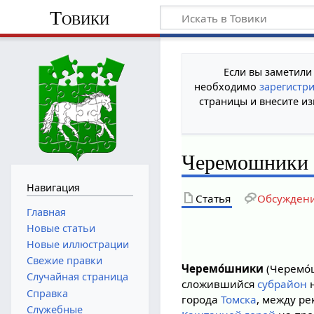
Товики
Если вы заметили
необходимо
зарегистр
страницы и внесите из
Черемошники (
Навигация
Статья
Обсужден
Главная
Новые статьи
Новые иллюстрации
Свежие правки
Черемо́шники
(Черемо́
Случайная страница
сложившийся
субрайон
н
Справка
города
Томска
, между р
Служебные