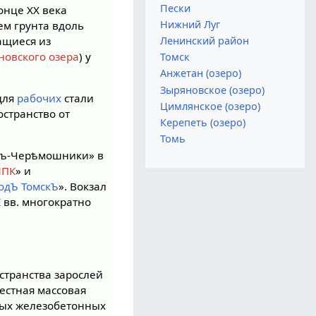
Пески
онце XX века
Нижний Луг
ем грунта вдоль
ащиеся из
Ленинский район
новского озера
) у
Томск
Анжетан (озеро)
Зыряновское (озеро)
для
рабочих
стали
Цимлянское (озеро)
остранство от
Керепеть (озеро)
Томь
скъ-Черѣмошники» в
ЛПК
» и
одЪ ТомскЪ
». Вокзал
I вв. многократно
странства зарослей
вестная массовая
ных железобетонных