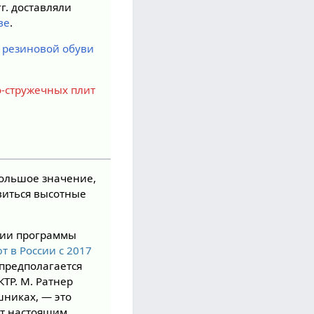
гг. доставляли
ве
.
 резиновой обуви
о-стружечных плит
ольшое значение,
виться высотные
ции программы
т в России с 2017
 предполагается
ТР. М. Ратнер
шниках, — это
ет настоящим