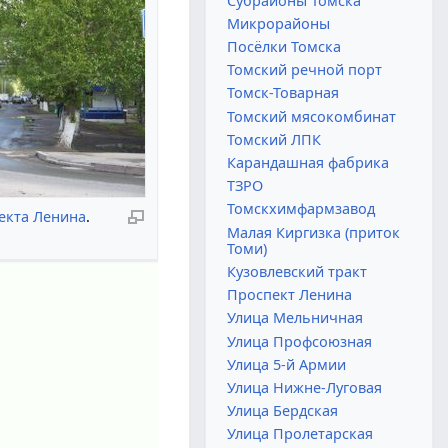
Субрайоны Томска
Микрорайоны
Посёлки Томска
Томский речной порт
Томск-Товарная
Томский мясокомбинат
Томский ЛПК
Карандашная фабрика
ТЗРО
Томскхимфармзавод
екта Ленина
.
Малая Киргизка (приток
Томи)
Кузовлевский тракт
Проспект Ленина
Улица Мельничная
Улица Профсоюзная
Улица 5-й Армии
Улица Нижне-Луговая
Улица Бердская
Улица Пролетарская