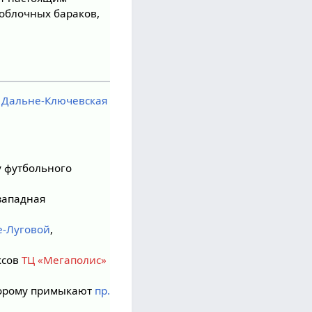
коблочных бараков,
. Дальне-Ключевская
 футбольного
западная
-Луговой
,
ксов
ТЦ «Мегаполис»
оторому примыкают
пр.