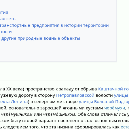
ития
ая сеть
ранспортные предприятия в истории территории
ности
ы, другие природные водные объекты
а XX века) пространство к западу от обрыва
Каштачной г
ужевую дорогу в сторону
Петропавловской
волости
улицы
пекта Ленина
) в северном же створе
улицы Большой Подго
ией, основательно заросшей ягодными кустами
черёмухи
,
—
черёмушником
или
черемо́шником
. Оба слова отличались
ском быту второй вариант постепенно стал основным и е
ь следствием того, что эта низина сформировалась как
ест