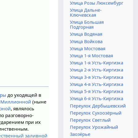
Улица Розы Люксембург
Улица Дальне-
Ключевская
Улица Большая
Подгорная
Улица Водяная
Улица Войкова
Улица Мостовая
Улица 1-я Мостовая
Улица 1-я Усть-Киргизка
Улица 2-я Усть-Киргизка
Улица 3-я Усть-Киргизка
Улица 4-я Усть-Киргизка
Улица 5-я Усть-Киргизка
оры
до уходящей в
Улица 6-я Усть-Киргизка
 Миллионной
(ныне
Переулок Дербышевский
рной
, являлось
Переулок Сухоозёрный
 по разговорно-
Переулок Светлый
 ударением при их
Переулок Урожайный
динственным.
Заозёрье
ественный заливной