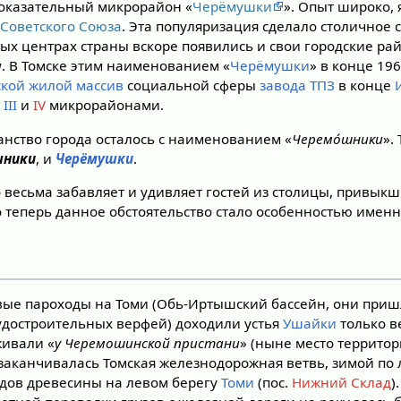
показательный микрорайон «
Черёмушки
». Опыт широко, 
Советского Союза
. Эта популяризация сделало столичное
ных центрах страны вскоре появились и свои городские р
и
. В Томске этим наименованием «
Черёмушки
» в конце 196
ской жилой массив
социальной сферы
завода ТПЗ
в конце
и
III
и
IV
микрорайонами.
анство города осталось с наименованием «
Черемо́шники
».
шники
, и
Черёмушки
.
о весьма забавляет и удивляет гостей из столицы, привыкш
 теперь данное обстоятельство стало особенностью именн
рвые пароходы на Томи (Обь-Иртышский бассейн, они приш
достроительных верфей) доходили устья
Ушайки
только в
живали «
у Черемошинской пристани
» (ныне место террито
е заканчивалась Томская железнодорожная ветвь, зимой по 
дов древесины на левом берегу
Томи
(пос.
Нижний Склад
)