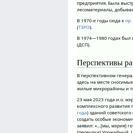
предприятия. Была выстр
лесоматериалы, добыва
В 1970-е годы сюда к
пр.
(
ТЗРО
).
В 1974—1980 годах был 
(ДСП).
Перспективы ра
В перспективном генер
здесь на месте сносимы
жилые микрорайоны и т
23 мая 2023 года и.о. м
комплексного развития т
года
) зданий советского
создать особые экономич
заявил: «…[мы, мэрия] г
[переулки] Урожайный, 