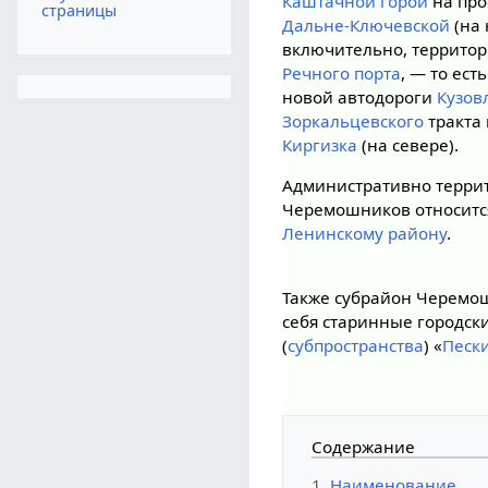
Каштачной горой
на про
страницы
Дальне-Ключевской
(на 
включительно, террито
Речного порта
, — то ест
новой автодороги
Кузов
Зоркальцевского
тракта
Киргизка
(на севере).
Административно терри
Черемошников относится
Ленинскому району
.
Также субрайон Черемо
себя старинные городск
(
субпространства
) «
Песк
Содержание
1
Наименование