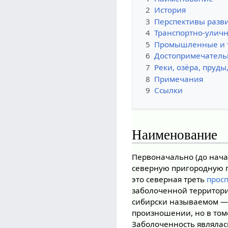
2
История
3
Перспективы разв
4
Транспортно-уличн
5
Промышленные и т
6
Достопримечатель
7
Реки, озёра, пруд
8
Примечания
9
Ссылки
Наименование
Первоначально (до начал
северную пригородную г
это северная треть
прос
заболоченной территор
сибирски называемом 
произношении, но в том
Заболоченность являлас