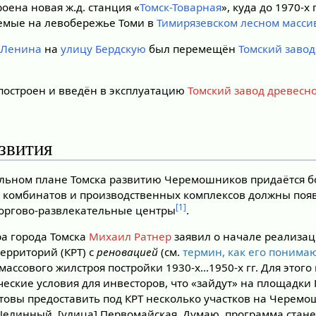
оена новая ж.д. станция «
Томск-Товарная
», куда до 1970-х 
емые на левобережье Томи в
Тимирязевском лесном масси
 Ленина
на
улицу Бердскую
был перемещён
Томский завод
построен и введён в эксплуатацию
Томский завод древесн
звития
альном плане Томска развитию Черемошников придаётся б
х комбинатов и производственных комплексов должны поя
[1]
оргово-развлекательные центры
.
эра города Томска
Михаил Ратнер
заявил о начале реализа
ерриторий (КРТ) с
реновацией
(см.
термин, как его понимаю
 массового жилстроя постройки 1930-х…1950-х гг. Для этого
еские условия для инвесторов, что «зайдут» на площадки К
отовы предоставить под КРТ несколько участков на Черемо
Целинный, [улица] Первомайская. Думаю, программа стан