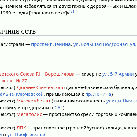
ц, начнем избавляться от двухэтажных деревянных и шла
[2]
1960-е годы [прошлого века]»
.
ичная сеть
магистрали —
проспект Ленина
,
ул. Большая Подгорная
,
ул
ветского Союза Г.Н. Ворошилова
— сквер по
ул. 5-й Армии
у
школы № 27
.
ческая
)
Дальне-Ключевская
(Дальне-Ключевской бульвар, 
альне-Ключевской
, примыкающая к
пр. Ленина
)
ческая
)
Мясокомбинат
(западная оконечность
улицы Нижне
 офису и предприятию
САГ
)
ческая
)
Мегаполис
— пространство среди торговых компле
ческая
)
ЛПК
— транспортное (троллейбусное) кольцо, к к
и
и
ул. Профсоюзная
.