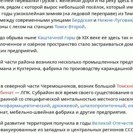
летней перевалки грузов с железной дороги на реку здесь
я, рядом с которой вырос небольшой посёлок, который им
-е годы узкоколейная зимняя (на ледовой переправе) из Ти
у между современными улицами
Бердская
и
Нижне-Луговая
оны с лесом на станцию
Томск-Второй
.
 до обрыва ныне
Каштачной горы
(в XIX веке её здесь так 
олоченное и озёрное пространство стало застраиваться д
ких предприятий.
ой части района возникло несколько промышленных предп
мана и Кухтерина, фабрика по производству карандашно
, в северной части Черемошников, возник большой
Томски
бинат
— ЛПК. Субрайон всё время своего существования о
раиной со специфической ментальностью местного насел
икофармацевтический
,
дрожжевой
,
шпалопропиточный
,
и
инат, мебельно-швейная фабрика и другие предприятия.
 развитие территория получила в годы
Великой Отечест
эвакуированные из западных и центральных регионов С