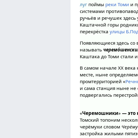
луг
поймы
реки Томи
и п
системами противопавод
ручьёв и речушек здесь
Каштачной горы родники
перекрёстка
улицы Б.По
Появляющиеся здесь со 
называть
черемо́шенск
Каштака до Томи стали 
В самом начале XX века
месте, ныне определяе
промтерриторией «
Речн
и сама станция ныне не 
подвергались перестрой
«
Черемошники
»
— это 
Томский топоним нескол
черёмухи словом
Черём
застройка жилыми пяти