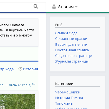
Аноним
Ещё
мело! Сначала
ть» в верхней части
Ссылки сюда
 статьи и о многом
Связанные правки
Версия для печати
Постоянная ссылка
Сведения о странице
Журналы страницы
тр кода
История
Категории
(G)
 с. ш.
84.943611° в. д.
Черемошники
История Томска
Топонимы