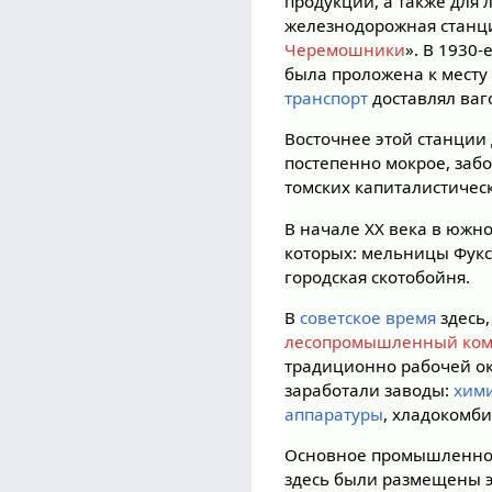
продукции, а также для 
железнодорожная станци
Черемошники
». В 1930
была проложена к мест
транспорт
доставлял ваг
Восточнее этой станции
постепенно мокрое, заб
томских капиталистичес
В начале XX века в южн
которых: мельницы Фукс
городская скотобойня.
В
советское время
здесь
лесопромышленный ком
традиционно рабочей ок
заработали заводы:
хим
аппаратуры
, хладокомб
Основное промышленной
здесь были размещены 