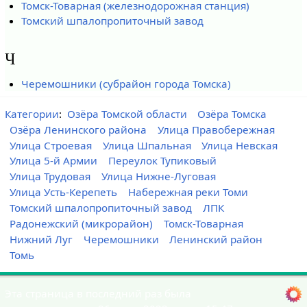
Томск-Товарная (железнодорожная станция)
Томский шпалопропиточный завод
Ч
Черемошники (субрайон города Томска)
Категории
:
Озёра Томской области
Озёра Томска
Озёра Ленинского района
Улица Правобережная
Улица Строевая
Улица Шпальная
Улица Невская
Улица 5-й Армии
Переулок Тупиковый
Улица Трудовая
Улица Нижне-Луговая
Улица Усть-Керепеть
Набережная реки Томи
Томский шпалопропиточный завод
ЛПК
Радонежский (микрорайон)
Томск-Товарная
Нижний Луг
Черемошники
Ленинский район
Томь
Эта страница в последний раз была