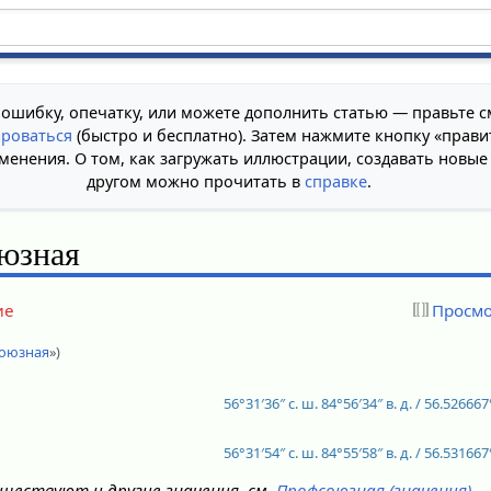
 ошибку, опечатку, или можете дополнить статью — правьте с
ироваться
(быстро и бесплатно). Затем нажмите кнопку «прави
менения. О том, как загружать иллюстрации, создавать новые
другом можно прочитать в
справке
.
юзная
ие
Просмо
союзная
»)
56°31′36″ с. ш.
84°56′34″ в. д.
/
56.526667°
56°31′54″ с. ш.
84°55′58″ в. д.
/
56.531667°
ществуют и другие значения, см.
Профсоюзная (значения)
.