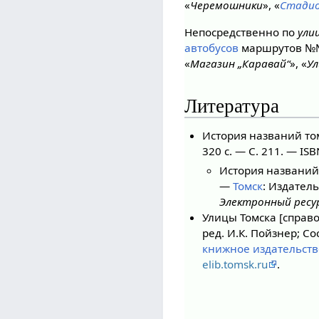
«
Черемошники
», «
Стадио
Непосредственно по
ули
автобусов
маршрутов 
«
Магазин „Каравай“
», «
У
Литература
История названий том
320 с. — С. 211. — IS
История названий 
—
Томск
: Издатель
Электронный ресу
Улицы Томска [справо
ред. И.К. Пойзнер; Со
книжное издательств
elib.tomsk.ru
.