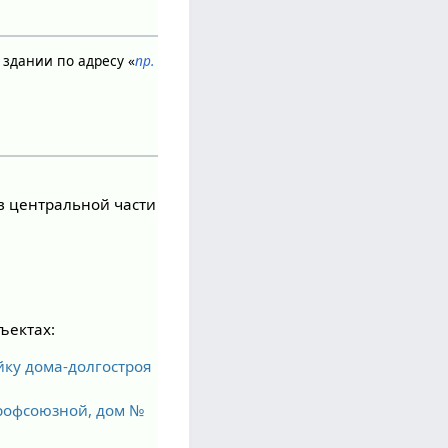
в здании по адресу «
пр.
 в центральной части
ъектах:
йку дома-долгостроя
Профсоюзной, дом №