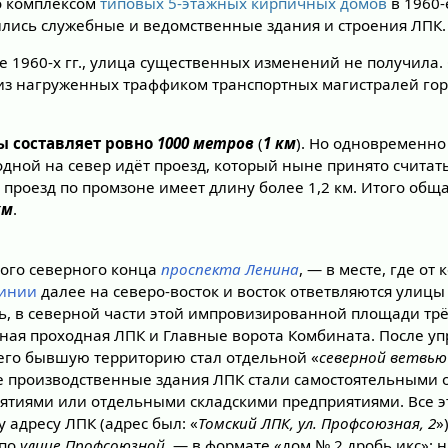
о комплексом
типовых 5-этажных кирпичных домов
в 1960-
лись служебные и ведомственные здания и строения ЛПК.
е 1960-х гг., улица существенных изменений не получила.
из нагруженных траффиком транспортных магистралей гор
ы составляет ровно
1000 метров
(
1 км
). Но одновременн
одной на север идёт проезд, который ныне принято считат
т проезд по промзоне имеет длину более 1,2 км. Итого об
км
.
мого северного конца
проспекта Ленина
, — в месте, где от
линии
далее на северо-восток и восток ответвляются улиц
сь, в северной части этой импровизированной площади трё
ная проходная ЛПК и Главные ворота Комбината. После у
на его бывшую территорию стал отдельной «
северной ветвью
 производственные здания ЛПК стали самостоятельными
тиями или отдельными складскими предприятиями. Все эт
адресу ЛПК (адрес был: «
Томский ЛПК, ул. Профсоюзная, 2
»
 по
улице Профсоюзной
, — в формате «дом № 2 дробь икс»