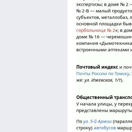
экспертизы; в доме № 2
№ 2-В — малый продукто
субъектов, металлобаз, 
основной площадки быв
горбольница № 2
»; в д
доме № 16 — черемошин
компания «Дымотехника»
встроенными аптеками 
Почтовый индекс
и поч
Почты России по Томску
.
же:
ул. Ижевская, 1/1
).
Общественный транспо
У начала улицы, у перек
представлены маршрут
По
ул. 5-й Армии
(паралле
строну)
автобусов
маршр