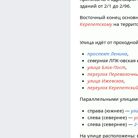
зданий от 2/1 до 2/96.
Восточный конец основ
Керепетскому
на террито
Улица идёт от проходно
проспект Ленина
,
северная
ЛПК-овская
улица Блок-Пост
,
переулок Перевалочн
улица Ижевская
,
переулок Керепетски
Параллельными улицами
справа (южнее) —
ул
слева (севернее) —
у
слева (севернее) —
2
На улице расположены: 