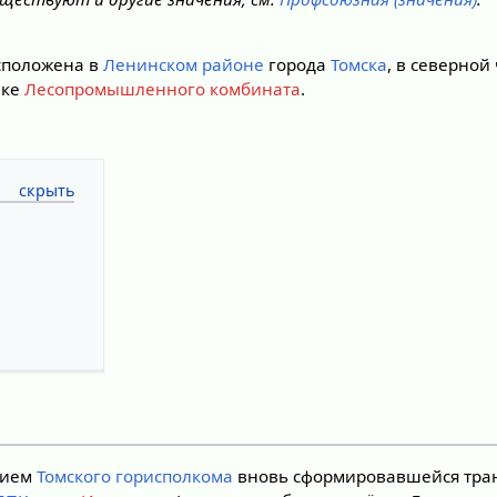
сположена в
Ленинском районе
города
Томска
, в северной
лке
Лесопромышленного комбината
.
нием
Томского горисполкома
вновь сформировавшейся тра