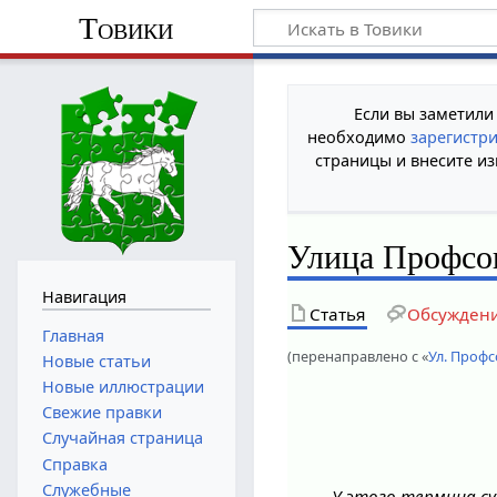
Товики
Если вы заметили
необходимо
зарегистр
страницы и внесите из
Улица Профсо
Навигация
Статья
Обсужден
Главная
(перенаправлено с «
Ул. Проф
Новые статьи
Новые иллюстрации
Свежие правки
Случайная страница
Справка
Служебные
У этого термина су