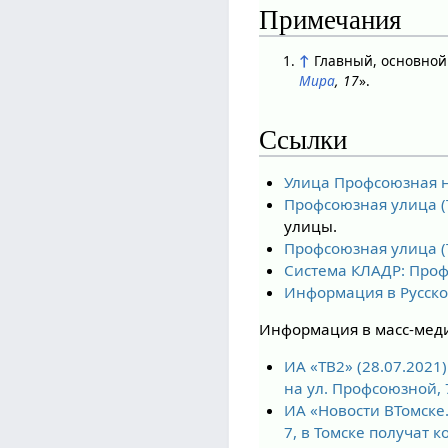
Примечания
↑
Главный, основной
Мира
, 17
».
Ссылки
Улица Профсоюзная н
Профсоюзная улица (Т
улицы.
Профсоюзная улица (
Система КЛАДР: Проф
Информация в Русск
Информация в масс-меди
ИА «ТВ2» (28.07.2021
на ул. Профсоюзной, 
ИА «Новости ВТомске
7, в Томске получат 