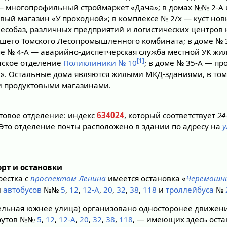
 — многопрофильный строймаркет «Дача»; в домах №№ 2-А 
вый магазин «У проходной»; в комплексе № 2/х — куст но
лесобаз, различных предприятий и логистических центров
шего Томского Лесопромышленного комбината; в доме № 
оме № 4-А — аварийно-диспетчерская служба местной УК жил
[1]
ское отделение
Поликлиники № 10
; в доме № 35-А — п
. Остальные дома являются жилыми МКД-зданиями, в том
и продуктовыми магазинами.
товое отделение: индекс
634024
, который соответствует
24
 Это отделение почты расположено в здании по адресу на
у
рт и остановки
рёстка с
проспектом Ленина
имеется остановка «
Черемошн
ы
автобусов
№№
5
,
12
,
12-А
,
20
,
32
,
38
,
118
и
троллейбуса
№
льная южнее улица) организовано односторонее движени
утов №№
5
,
12
,
12-А
,
20
,
32
,
38
,
118
, — имеющих здесь ост