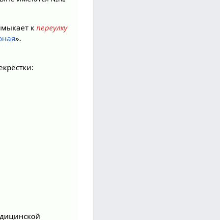
имыкает к
переулку
рная
».
екрёстки:
едицинской