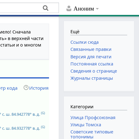
Аноним
Ещё
мело! Сначала
ть» в верхней части
Ссылки сюда
 статьи и о многом
Связанные правки
Версия для печати
Постоянная ссылка
Сведения о странице
Журналы страницы
тр кода
История
Категории
(G)
 с. ш.
84.942778° в. д.
Улица Профсоюзная
Улицы Томска
(G)
 с. ш.
84.932778° в. д.
Советские типовые
топонимы