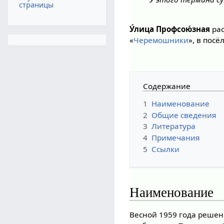
страницы
У́лица Профсою́зная
ра
«
Черемошники
», в посё
Содержание
1
Наименование
2
Общие сведения
3
Литература
4
Примечания
5
Ссылки
Наименование
Весной 1959 года реше