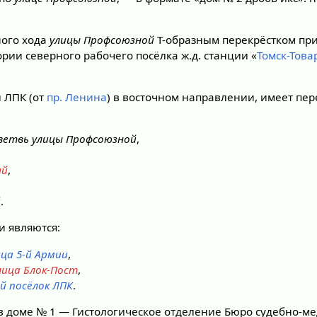
ного хода
улицы Профсоюзной
Т-образным перекрёстком пр
рии северного рабочего посёлка ж.д. станции «
Томск-Това
й ЛПК (от
пр. Ленина
) в восточном направлении, имеет пер
ветвь улицы Профсоюзной
,
ый
,
й
.
 являются:
ица 5-й Армии
,
лица Блок-Пост
,
-й посёлок ЛПК
.
в доме № 1 — Гистологическое отделение Бюро судебно-м