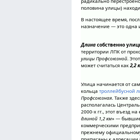
радикально перестроен
половина улицы) находи
В настоящее время, посл
назначение — это одна 
Длина
собственно улиц
территории ЛПК от прох
улицы Профсоюзной
. Это
может считаться как
2,2 
Улица начинается от са
кольца
троллейбусной 
Профсоюзная
. Также зде
располагалась Централь
2000-х гг., этот въезд 
длиной 1,2 км
» — бывшие
коммерческими предприя
прежнему официальному 
приписаны к адресации