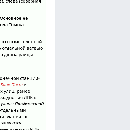
е), слева (северная
 Основное её
ода Томска.
о по промышленной
ь отдельной ветвью
щая длина улицы
 конечной станции-
ы
Блок-Пост
и
х улиц, ранее
празднения ЛПК в
 улицы Профсоюзной
 отдельными
и здания, по
) являются
: ныне имеются №№