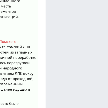
мышленного
 честь
лементов
ганизаций.
я
Томского
гг. томский ЛПК
остей из западных
рвичной переработке
ось перегрузкой,
ки народного
звитием ЛПК вокруг
 года от проходной,
 современный
, далее идущих в
место было