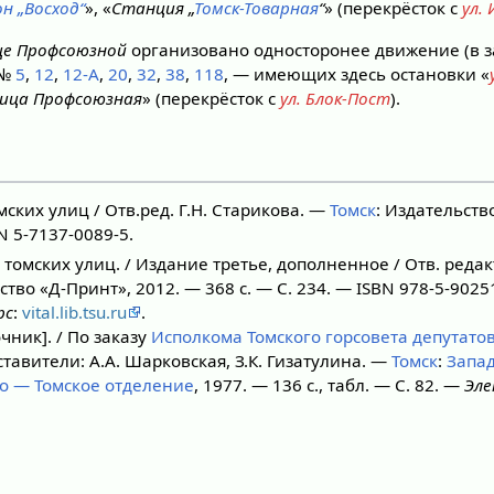
н „Восход“
», «
Станция „
Томск-Товарная
“
» (перекрёсток с
ул.
це Профсоюзной
организовано односторонее движение (в з
№№
5
,
12
,
12-А
,
20
,
32
,
38
,
118
, — имеющих здесь остановки «
лица Профсоюзная
» (перекрёсток с
ул. Блок-Пост
).
ских улиц / Отв.ред. Г.Н. Старикова. —
Томск
: Издательств
BN 5-7137-0089-5.
томских улиц. / Издание третье, дополненное / Отв. редакт
ство «Д-Принт», 2012. — 368 с. — С. 234. — ISBN 978-5-9025
рс
:
vital.lib.tsu.ru
.
чник]. / По заказу
Исполкома Томского горсовета депутато
ставители: А.А. Шарковская, З.К. Гизатулина. —
Томск
:
Запа
о — Томское отделение
, 1977. — 136 с., табл. — С. 82. —
Эле