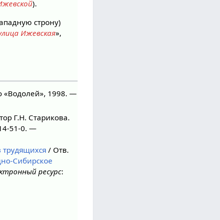
 Ижевской
).
ападную строну)
улица Ижевская
»,
о «Водолей», 1998. —
ор Г.Н. Старикова.
14-51-0. —
в трудящихся
/ Отв.
дно-Сибирское
ктронный ресурс
: