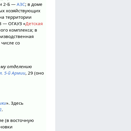
и 2-Б —
АЗС
; в доме
вых хозяйствующих
 на территории
3 — ОГАУЗ «
Детская
ого комплекса; в
роизводственная
 числе со
-му отделению
л. 5-й Армии
, 29 (оно
ики
». Здесь
2
.
е (в восточную
ановки