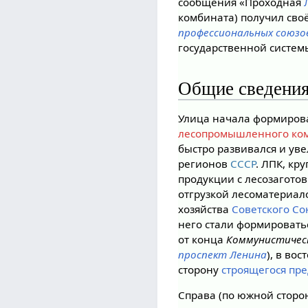
сообщения «Проходная
комбината) получил св
профессиональных союзо
государственной систе
Общие сведени
Улица начала формирова
лесопромышленного ко
быстро развивался и ув
регионов
СССР
. ЛПК, кр
продукции с лесозагото
отгрузкой лесоматериал
хозяйства
Советского Со
него стали формироват
от конца
Коммунистичес
проспект Ленина
), в во
сторону
строящегося пр
Справа (по южной сторо