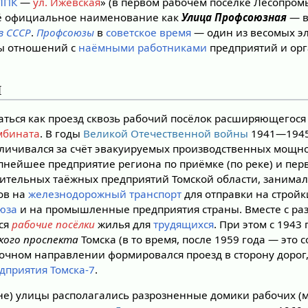
ЛПК
—
ул. Ижевская
» (в первом рабочем посёлке Лесопро
оё официальное наименование как
Улица Профсоюзная
— в
в СССР
.
Профсоюзы
в
советское время
— один из весомых э
мы отношений с
наёмными работниками
предприятий и ор
я
ться как проезд сквозь рабочий посёлок расширяющегос
мбината
. В годы
Великой Отечественной войны
1941—1945 
еличивался за счёт эвакуируемых производственных мощн
упнейшее предприятие региона по приёмке (по реке) и пе
вительных таёжных предприятий Томской области, занимал
ов на
железнодорожный транспорт
для отправки на строй
юза
и на промышленные предприятия страны. Вместе с ра
ься
рабочие посёлки
жилья для
трудящихся
. При этом с 1943
кого проспекта
Томска (в то время, после 1959 года — это
сточном направлении формировался проезд в сторону дорог
едприятия
Томска-7
.
не) улицы располагались разрозненные домики рабочих (