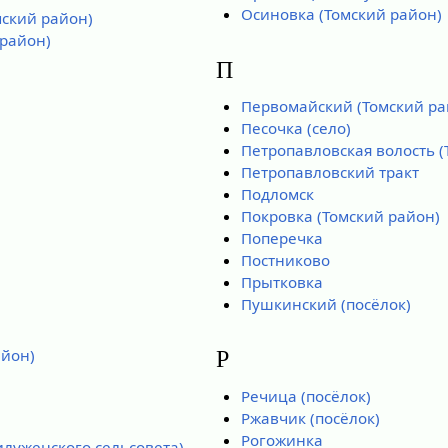
Осиновка (Томский район)
ский район)
 район)
П
Первомайский (Томский ра
Песочка (село)
Петропавловская волость (
Петропавловский тракт
Подломск
Покровка (Томский район)
Поперечка
Постниково
Прытковка
Пушкинский (посёлок)
айон)
Р
Речица (посёлок)
Ржавчик (посёлок)
Рогожинка
илуженского сельсовета)