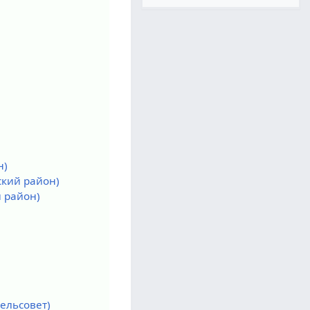
н)
ский район)
 район)
ельсовет)