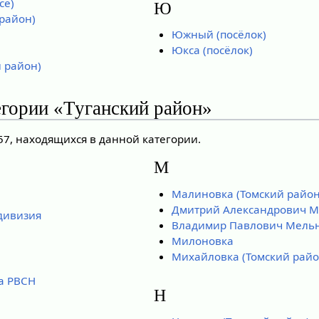
се)
Ю
район)
Южный (посёлок)
Юкса (посёлок)
 район)
егории «Туганский район»
57, находящихся в данной категории.
М
Малиновка (Томский район
Дмитрий Александрович М
 дивизия
Владимир Павлович Мель
Милоновка
Михайловка (Томский райо
да РВСН
Н