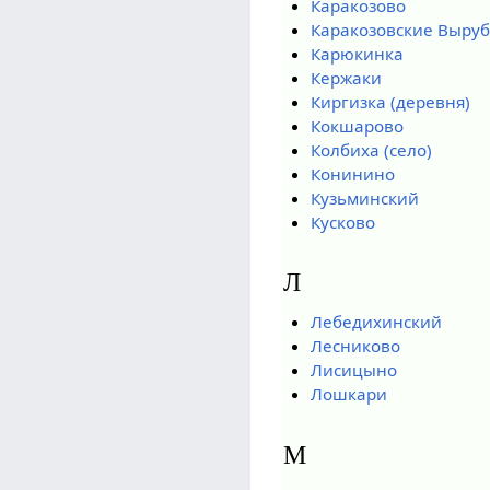
Каракозово
Каракозовские Выру
Карюкинка
Кержаки
Киргизка (деревня)
Кокшарово
Колбиха (село)
Конинино
Кузьминский
Кусково
Л
Лебедихинский
Лесниково
Лисицыно
Лошкари
М