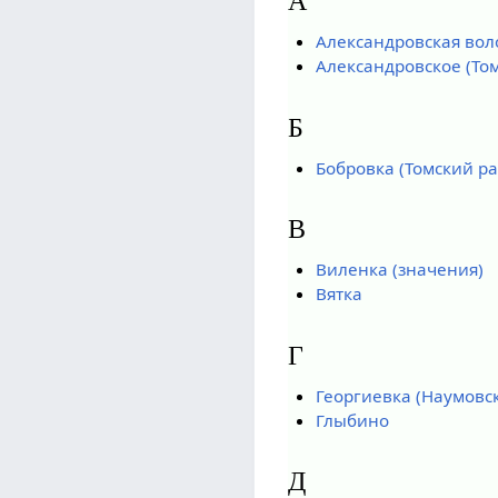
А
Александровская воло
Александровское (То
Б
Бобровка (Томский р
В
Виленка (значения)
Вятка
Г
Георгиевка (Наумовс
Глыбино
Д