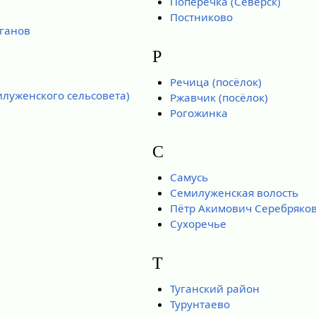
Поперечка (Северск)
Постниково
ганов
Р
Речица (посёлок)
илуженского сельсовета)
Ржавчик (посёлок)
Рогожинка
С
Самусь
Семилуженская волость
Пётр Акимович Серебряко
Сухоречье
Т
Туганский район
Турунтаево