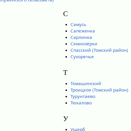
С
Самусь
Сапеженка
Сарлинка
Семиозёрки
Спасский (Томский район)
Сухоречье
Т
Томашинский
Троицкое (Томский район)
Турунтаево
Тюкалово
У
Ущерб