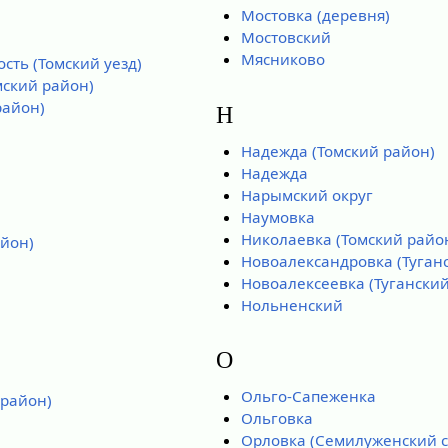
Мостовка (деревня)
Мостовский
Мясниково
сть (Томский уезд)
мский район)
район)
Н
Надежда (Томский район)
Надежда
Нарымский округ
Наумовка
Николаевка (Томский райо
айон)
Новоалександровка (Туган
Новоалексеевка (Туганский
Нольненский
О
Ольго-Сапеженка
 район)
Ольговка
Орловка (Семилуженский с