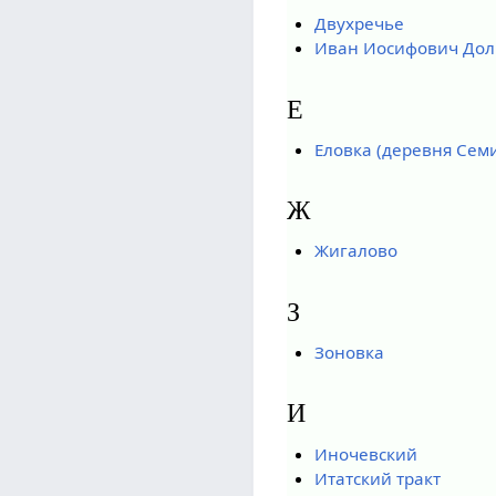
Двухречье
Иван Иосифович Дол
Е
Еловка (деревня Сем
Ж
Жигалово
З
Зоновка
И
Иночевский
Итатский тракт