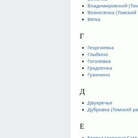
Владимировский (Том
Вознесенка (Томский
Вятка
Г
Георгиевка
Глыбино
Гоголевка
Гродненка
Гужихино
Д
Двухречье
Дубровка (Томский р
Е
Еловка (деревня Сем