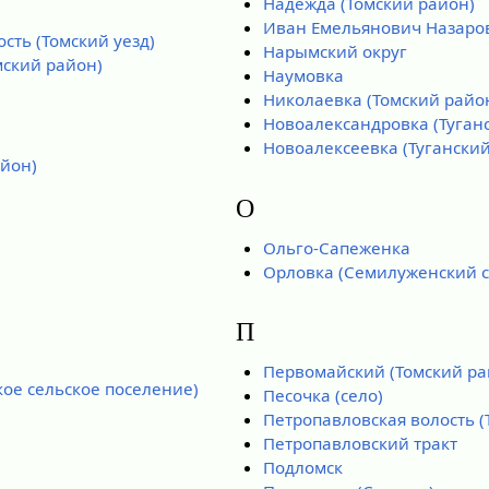
Надежда (Томский район)
Иван Емельянович Назаро
сть (Томский уезд)
Нарымский округ
мский район)
Наумовка
Николаевка (Томский райо
Новоалександровка (Туган
Новоалексеевка (Туганский
айон)
О
Ольго-Сапеженка
Орловка (Семилуженский с
П
Первомайский (Томский ра
кое сельское поселение)
Песочка (село)
Петропавловская волость (
Петропавловский тракт
Подломск