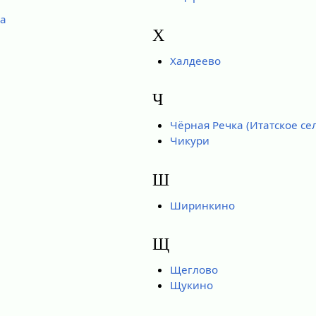
ба
Х
Халдеево
Ч
Чёрная Речка (Итатское се
Чикури
Ш
Ширинкино
Щ
Щеглово
Щукино