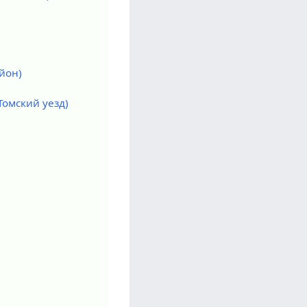
йон)
Томский уезд)