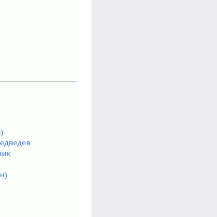
)
едведев
ник
н)