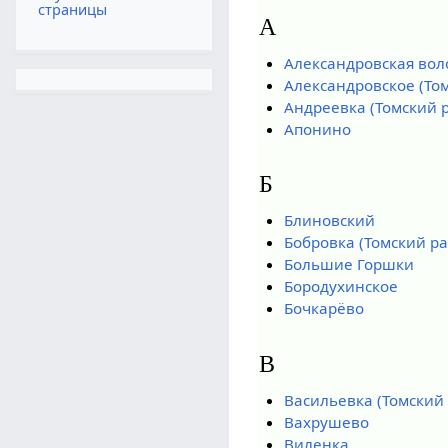
страницы
А
Александровская воло
Александровское (То
Андреевка (Томский 
Апонино
Б
Блиновский
Бобровка (Томский р
Большие Горшки
Бородухинское
Бочкарёво
В
Васильевка (Томский
Вахрушево
Виленка