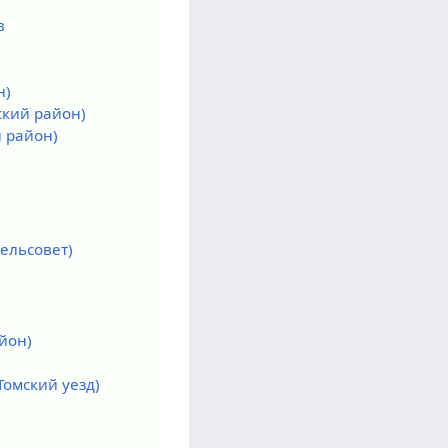
в
н)
ский район)
 район)
ельсовет)
йон)
Томский уезд)