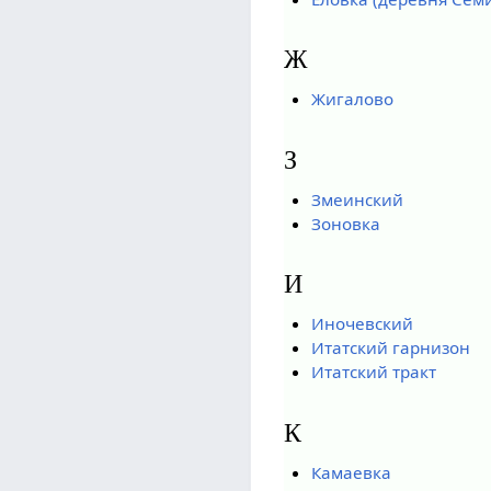
Ж
Жигалово
З
Змеинский
Зоновка
И
Иночевский
Итатский гарнизон
Итатский тракт
К
Камаевка