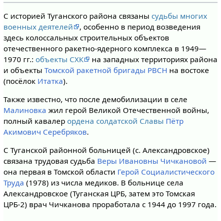
С историей Туганского района связаны
судьбы многих
военных деятелей
, особенно в период возведения
здесь колоссальных строительных объектов
отечественного ракетно-ядерного комплекса в 1949—
1970 гг.:
объекты СХК
на западных территориях района
и объекты
Томской ракетной бригады РВСН
на востоке
(посёлок
Итатка
).
Также известно, что после демобилизации в селе
Малиновка
жил герой Великой Отечественной войны,
полный кавалер
ордена солдатской Славы
Пётр
Акимович Серебряков
.
С Туганской районной больницей (с. Александровское)
связана трудовая судьба
Веры Ивановны Чичкановой
—
она первая в Томской области
Герой Социалистического
Труда
(1978) из числа медиков. В больнице села
Александровское (Туганская ЦРБ, затем это Томская
ЦРБ-2) врач Чичканова проработала с 1944 до 1997 года.