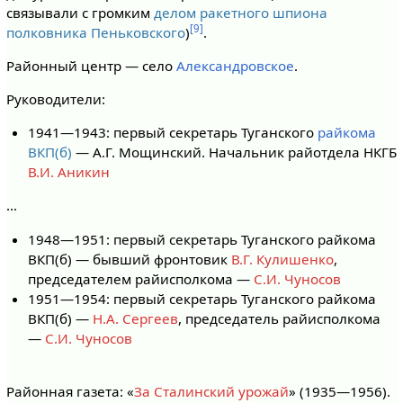
связывали с громким
делом ракетного шпиона
[9]
полковника Пеньковского
)
.
Районный центр — село
Александровское
.
Руководители:
1941—1943: первый секретарь Туганского
райкома
ВКП(б)
— А.Г. Мощинский. Начальник райотдела НКГБ
В.И. Аникин
…
1948—1951: первый секретарь Туганского райкома
ВКП(б) — бывший фронтовик
В.Г. Кулишенко
,
председателем райисполкома —
С.И. Чуносов
1951—1954: первый секретарь Туганского райкома
ВКП(б) —
Н.А. Сергеев
, председатель райисполкома
—
С.И. Чуносов
Районная газета: «
За Сталинский урожай
» (1935—1956).