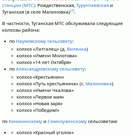
станции (МТС)
: Рождественская,
Турунтаевская
и
[7]
Туганская (в селе Малиновка)
.
В частности, Туганская МТС обслуживала следующие
колхозы района:
по
Наумовскому сельсовету
:
колхоз «Латгалец» (д.
Виленка
)
колхоз «Имени Молотова»
колхоз «14 лет Октября»
по
Александровскому сельсовету
:
колхоз «Крестьянин»
колхоз «Путь крестьянина» (с.
Малиновка
)
колхоз «Имени Чкалова»
колхоз «Первое мая»
колхоз «Новая заря»
колхоз «Победим!»
по
Конининскому
и
Семилуженскому
сельсоветам:
колхоз «Красный уголок»