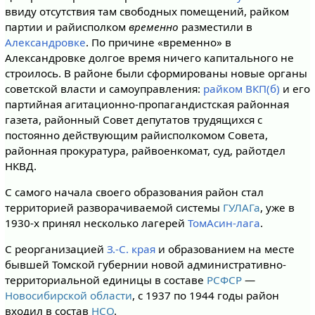
ввиду отсутствия там свободных помещений, райком
партии и райисполком
временно
разместили в
Александровке
. По причине «временно» в
Александровке долгое время ничего капитального не
строилось. В районе были сформированы новые органы
советской власти и самоуправления:
райком ВКП(б)
и его
партийная агитационно-пропагандистская районная
газета, районный Совет депутатов трудящихся с
постоянно действующим райисполкомом Совета,
районная прокуратура, райвоенкомат, суд, райотдел
НКВД.
С самого начала своего образования район стал
территорией разворачиваемой системы
ГУЛАГа
, уже в
1930-х принял несколько лагерей
ТомАсин-лага
.
С реорганизацией
З.-С. края
и образованием на месте
бывшей Томской губернии новой административно-
территориальной единицы в составе
РСФСР
—
Новосибирской области
, с 1937 по 1944 годы район
входил в состав
НСО
.