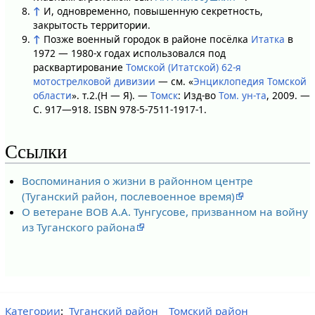
↑
И, одновременно, повышенную секретность,
закрытость территории.
↑
Позже военный городок в районе посёлка
Итатка
в
1972 — 1980-х годах использовался под
расквартирование
Томской (Итатской) 62-я
мотострелковой дивизии
— см. «
Энциклопедия Томской
области
». т.2.(Н — Я). —
Томск
: Изд-во
Том. ун-та
, 2009. —
С. 917—918. ISBN 978-5-7511-1917-1.
Ссылки
Воспоминания о жизни в районном центре
(Туганский район, послевоенное время)
О ветеране ВОВ А.А. Тунгусове, призванном на войну
из Туганского района
Категории
:
Туганский район
Томский район