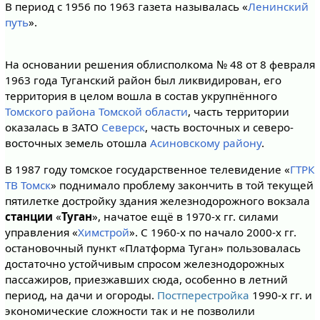
В период с 1956 по 1963 газета называлась «
Ленинский
путь
».
На основании решения облисполкома № 48 от 8 февраля
1963 года Туганский район был ликвидирован, его
территория в целом вошла в состав укрупнённого
Томского района
Томской области
, часть территории
оказалась в ЗАТО
Северск
, часть восточных и северо-
восточных земель отошла
Асиновскому району
.
В 1987 году томское государственное телевидение «
ГТРК
ТВ Томск
» поднимало проблему закончить в той текущей
пятилетке достройку здания железнодорожного вокзала
станции
«
Туган
», начатое ещё в 1970-х гг. силами
управления «
Химстрой
». С 1960-х по начало 2000-х гг.
остановочный пункт «Платформа Туган» пользовалась
достаточно устойчивым спросом железнодорожных
пассажиров, приезжавших сюда, особенно в летний
период, на дачи и огороды.
Постперестройка
1990-х гг. и
экономические сложности так и не позволили