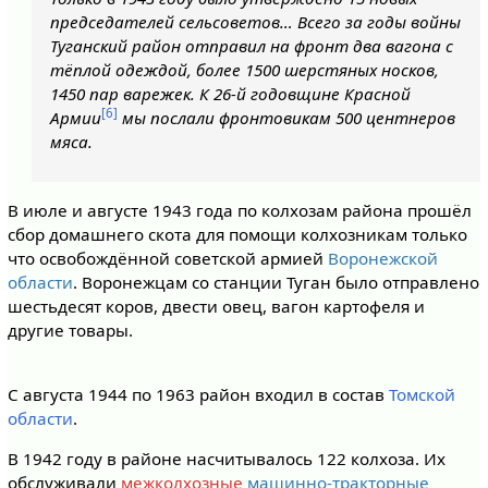
председателей сельсоветов… Всего за годы войны
Туганский район отправил на фронт два вагона с
тёплой одеждой, более 1500 шерстяных носков,
1450 пар варежек. К 26-й годовщине Красной
[6]
Армии
мы послали фронтовикам 500 центнеров
мяса.
В июле и августе 1943 года по колхозам района прошёл
сбор домашнего скота для помощи колхозникам только
что освобождённой советской армией
Воронежской
области
. Воронежцам со станции Туган было отправлено
шестьдесят коров, двести овец, вагон картофеля и
другие товары.
С августа 1944 по 1963 район входил в состав
Томской
области
.
В 1942 году в районе насчитывалось 122 колхоза. Их
обслуживали
межколхозные
машинно-тракторные