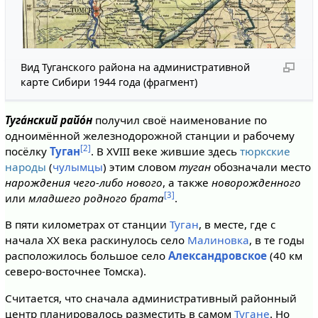
Вид Туганского района на административной
карте Сибири 1944 года (фрагмент)
Туга́нский райо́н
получил своё наименование по
одноимённой железнодорожной станции и рабочему
[2]
посёлку
Туган
. В XVIII веке жившие здесь
тюркские
народы
(
чулымцы
) этим словом
туган
обозначали место
нарождения чего-либо нового
, а также
новорожденного
[3]
или
младшего родного брата
.
В пяти километрах от станции
Туган
, в месте, где с
начала XX века раскинулось село
Малиновка
, в те годы
расположилось большое село
Александровское
(40 км
северо-восточнее Томска).
Считается, что сначала административный районный
центр планировалось разместить в самом
Тугане
. Но