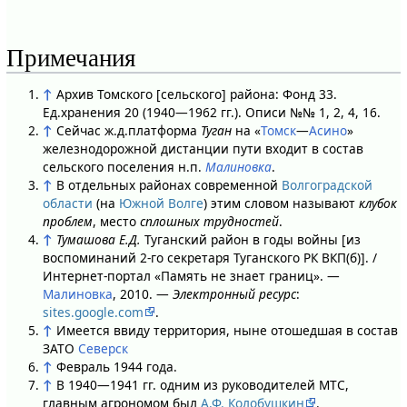
Примечания
↑
Архив Томского [сельского] района: Фонд 33.
Ед.хранения 20 (1940—1962 гг.). Описи №№ 1, 2, 4, 16.
↑
Сейчас ж.д.платформа
Туган
на «
Томск
—
Асино
»
железнодорожной дистанции пути входит в состав
сельского поселения н.п.
Малиновка
.
↑
В отдельных районах современной
Волгоградской
области
(на
Южной Волге
) этим словом называют
клубок
проблем
, место
сплошных трудностей
.
↑
Тумашова Е.Д.
Туганский район в годы войны [из
воспоминаний 2-го секретаря Туганского РК ВКП(б)]. /
Интернет-портал «Память не знает границ». —
Малиновка
, 2010. —
Электронный ресурс
:
sites.google.com
.
↑
Имеется ввиду территория, ныне отошедшая в состав
ЗАТО
Северск
↑
Февраль 1944 года.
↑
В 1940—1941 гг. одним из руководителей МТС,
главным агрономом был
А.Ф. Колобушкин
.