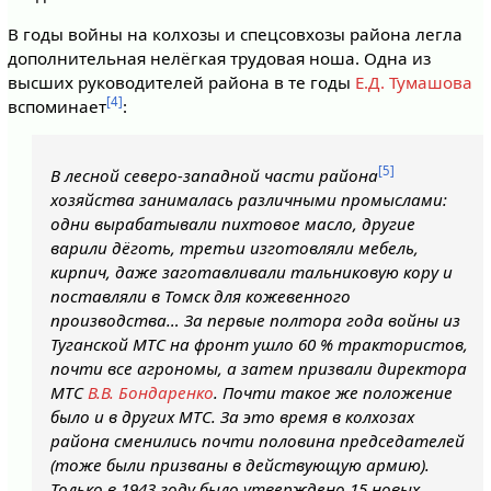
В годы войны на колхозы и спецсовхозы района легла
дополнительная нелёгкая трудовая ноша. Одна из
высших руководителей района в те годы
Е.Д. Тумашова
[4]
вспоминает
:
[5]
В лесной северо-западной части района
хозяйства занималась различными промыслами:
одни вырабатывали пихтовое масло, другие
варили дёготь, третьи изготовляли мебель,
кирпич, даже заготавливали тальниковую кору и
поставляли в Томск для кожевенного
производства… За первые полтора года войны из
Туганской МТС на фронт ушло 60 % трактористов,
почти все агрономы, а затем призвали директора
МТС
В.В. Бондаренко
. Почти такое же положение
было и в других МТС. За это время в колхозах
района сменились почти половина председателей
(тоже были призваны в действующую армию).
Только в 1943 году было утверждено 15 новых