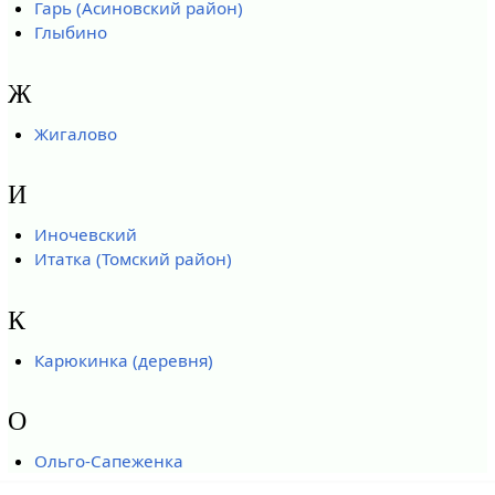
Гарь (Асиновский район)
Глыбино
Ж
Жигалово
И
Иночевский
Итатка (Томский район)
К
Карюкинка (деревня)
О
Ольго-Сапеженка