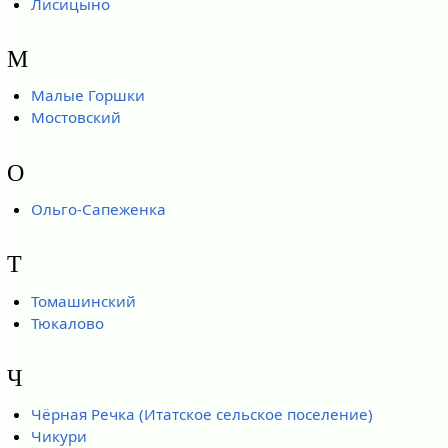
Лисицыно
М
Малые Горшки
Мостовский
О
Ольго-Сапеженка
Т
Томашинский
Тюкалово
Ч
Чёрная Речка (Итатское сельское поселение)
Чикури