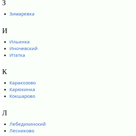
З
Зимаревка
И
Ильинка
Иночевский
Итатка
К
Каракозово
Карюкинка
Кокшарово
Л
Лебедихинский
Лесниково